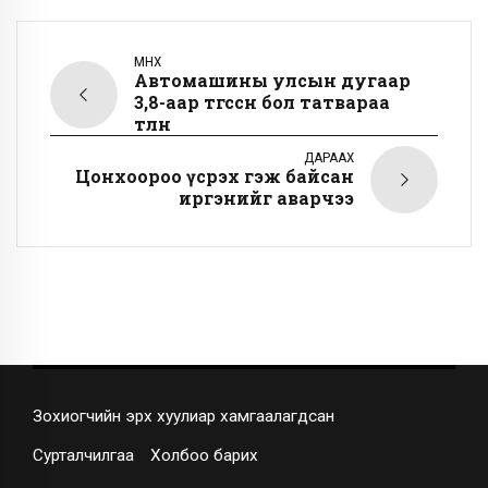
ӨМНӨХ
Автомашины улсын дугаар
3,8-аар төгссөн бол татвараа
төлнө
ДАРААХ
Цонхоороо үсрэх гэж байсан
иргэнийг аварчээ
Зохиогчийн эрх хуулиар хамгаалагдсан
Сурталчилгаа
Холбоо барих