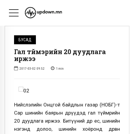
БУСАД
Гал түймэрийн 20 дуудлага
иржээ
2017-03-02 09:52
1
min
Нийслэлийн Онцгой байдлын газар (НОБГ)-т
Сар шинийн баярын өдрүүдэд гал түймрийн
20 дуудлага иржээ. Битүүний өдөр ес, шинийн
нэгэнд долоо, шинийн хоёронд дөрвөн