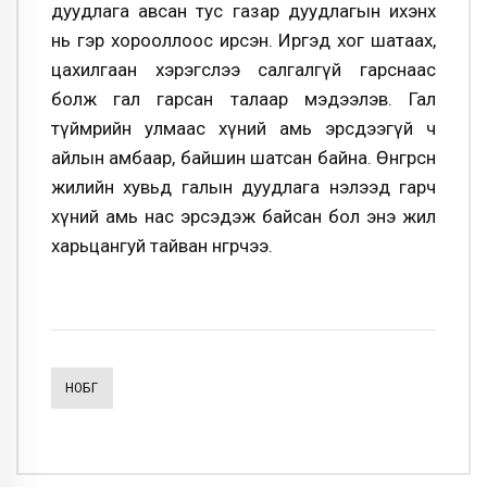
дуудлага авсан тус газар дуудлагын ихэнх
нь гэр хорооллоос ирсэн. Иргэд хог шатаах,
цахилгаан хэрэгслээ салгалгүй гарснаас
болж гал гарсан талаар мэдээлэв. Гал
түймрийн улмаас хүний амь эрсдээгүй ч
айлын амбаар, байшин шатсан байна. Өнгөрсөн
жилийн хувьд галын дуудлага нэлээд гарч
хүний амь нас эрсэдэж байсан бол энэ жил
харьцангуй тайван өнгөрчээ.
НОБГ