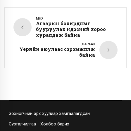
ӨМНӨХ
Агаарын бохирдлыг
бууруулах үндэсний хороо
хуралдаж байна
ДАРААХ
Үерийн аюулаас сэрэмжлүүлж
байна
Зохиогчийн эрх хуулиар хамгаалагдсан
Сурталчилгаа
Холбоо барих