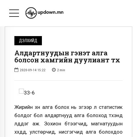
ДЭЛХИЙД
Алдартнуудын гэнэт алга
болсон хамгийн дуулиант түүх
2020-09-14 15:22
2
min
Жирийн хүн алга болох нь зүгээр л статистик
болдог бол алдартнууд алга болоход түүхэнд
үлддэг аж. Зохион бүтээгчид, магнатуудын
хүүхдүүд, улстөрчид, нисгэгчид алга болохдоо