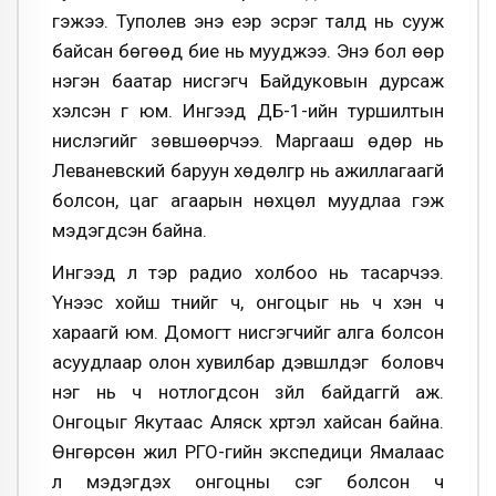
гэжээ. Туполев энэ үеэр эсрэг талд нь сууж
байсан бөгөөд бие нь мууджээ. Энэ бол өөр
нэгэн баатар нисгэгч Байдуковын дурсаж
хэлсэн үг юм. Ингээд ДБ-1-ийн туршилтын
нислэгийг зөвшөөрчээ. Маргааш өдөр нь
Леваневский баруун хөдөлгүүр нь ажиллагаагүй
болсон, цаг агаарын нөхцөл муудлаа гэж
мэдэгдсэн байна.
Ингээд л тэр радио холбоо нь тасарчээ.
Үүнээс хойш түүнийг ч, онгоцыг нь ч хэн ч
хараагүй юм. Домогт нисгэгчийг алга болсон
асуудлаар олон хувилбар дэвшүүлдэг боловч
нэг нь ч нотлогдсон зүйл байдаггүй аж.
Онгоцыг Якутаас Аляск хүртэл хайсан байна.
Өнгөрсөн жил РГО-гийн экспедици Ямалаас
үл мэдэгдэх онгоцны сэг болсон ч