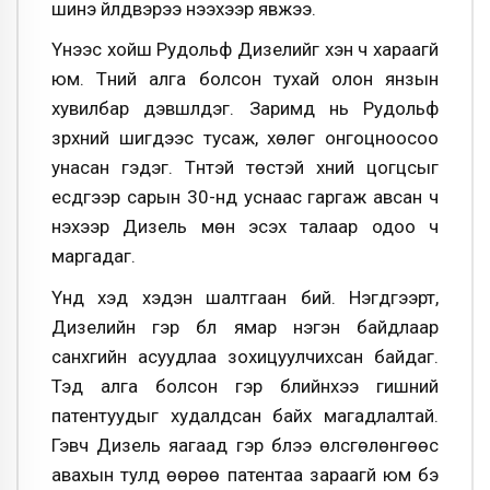
шинэ үйлдвэрээ нээхээр явжээ.
Үүнээс хойш Рудольф Дизелийг хэн ч хараагүй
юм. Түүний алга болсон тухай олон янзын
хувилбар дэвшүүлдэг. Заримд нь Рудольф
зүрхний шигдээс тусаж, хөлөг онгоцноосоо
унасан гэдэг. Түүнтэй төстэй хүний цогцсыг
есдүгээр сарын 30-нд уснаас гаргаж авсан ч
үнэхээр Дизель мөн эсэх талаар одоо ч
маргадаг.
Үүнд хэд хэдэн шалтгаан бий. Нэгдүгээрт,
Дизелийн гэр бүл ямар нэгэн байдлаар
санхүүгийн асуудлаа зохицуулчихсан байдаг.
Тэд алга болсон гэр бүлийнхээ гишүүний
патентуудыг худалдсан байх магадлалтай.
Гэвч Дизель яагаад гэр бүлээ өлсгөлөнгөөс
авахын тулд өөрөө патентаа зараагүй юм бэ