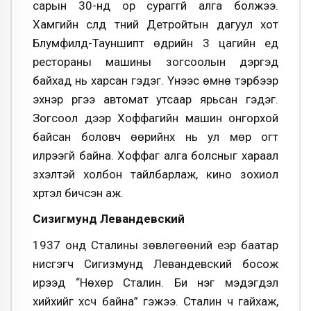
сарын 30-нд ор сураггүй алга болжээ.
Хамгийн сүүлд түүний Детройтын дагуул хот
Блумфилд-Тауншипт өдрийн 3 цагийн үед
рестораны машины зогсоолын дэргэд
байхад нь харсан гэдэг. Үүнээс өмнө тэрбээр
эхнэр рүүгээ автомат утсаар ярьсан гэдэг.
Зогсоол дээр Хоффагийн машин онгорхой
байсан боловч өөрийнх нь ул мөр огт
илрээгүй байна. Хоффаг алга болсныг хараал
зүхэлтэй холбон тайлбарлаж, кино зохиол
хүртэл бичсэн аж.
Сизигмунд Левандевский
1937 онд Сталины зөвлөгөөний үеэр баатар
нисгэгч Сигизмунд Левандевский босож
ирээд “Нөхөр Сталин. Би нэг мэдэгдэл
хийхийг хүсч байна” гэжээ. Сталин ч гайхаж,