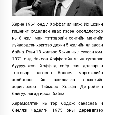
Харин 1964 онд л Хоффаг илчилж, Их шүүхийн
гишүүнийг худалдан авах гэсэн оролдлогоор
нь 8 жил, мөн тэтгэврийн сангийн мөнгийг
луйвардсан хэргээр дахин 5 жилийн ял авсан
байна. Гэвч 13 жилээс 5 жил нь л суусан юм.
1971 онд Никсон Хоффагийн ялын хугацааг
бууруулжээ. Хоффад хоёр сая долларын
тэтгэвэр олгосон боловч мэргэжлийн
холбооны үйл ажиллагаа эрхлэхийг
хоригложээ. Тиймээс Хоффа Детройтын
байгууллагад ирсэн байна.
Харамсалтай нь тэр бодож санаснаа ч
биелүүлж чадалгүй, 1975 оны дөрөвдүгээр