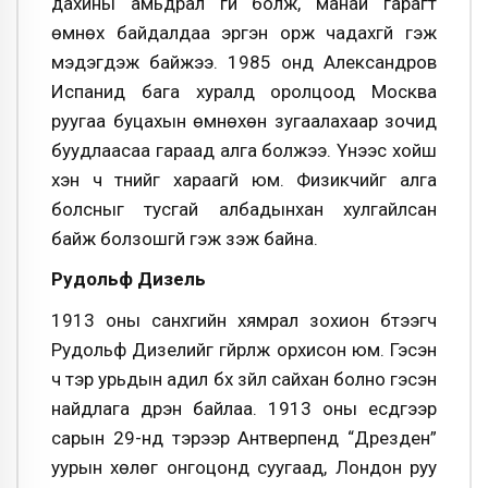
дахины амьдрал үгүй болж, манай гарагт
өмнөх байдалдаа эргэн орж чадахгүй гэж
мэдэгдэж байжээ. 1985 онд Александров
Испанид бага хуралд оролцоод Москва
руугаа буцахын өмнөхөн зугаалахаар зочид
буудлаасаа гараад алга болжээ. Үүнээс хойш
хэн ч түүнийг хараагүй юм. Физикчийг алга
болсныг тусгай албадынхан хулгайлсан
байж болзошгүй гэж үзэж байна.
Рудольф Дизель
1913 оны санхүүгийн хямрал зохион бүтээгч
Рудольф Дизелийг үгүйрүүлж орхисон юм. Гэсэн
ч тэр урьдын адил бүх зүйл сайхан болно гэсэн
найдлага дүүрэн байлаа. 1913 оны есдүгээр
сарын 29-нд тэрээр Антверпенд “Дрезден”
уурын хөлөг онгоцонд суугаад, Лондон руу