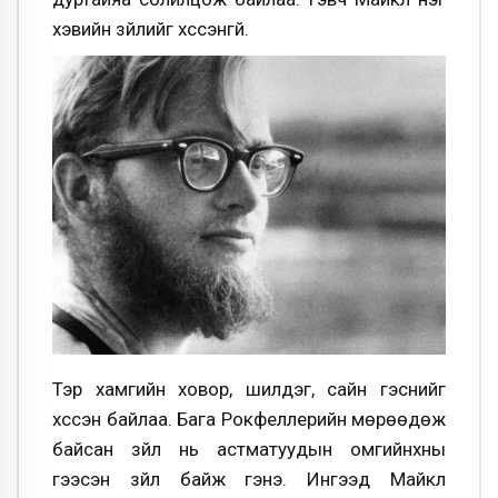
хэвийн зүйлийг хүссэнгүй.
Тэр хамгийн ховор, шилдэг, сайн гэснийг
хүссэн байлаа. Бага Рокфеллерийн мөрөөдөж
байсан зүйл нь астматуудын омгийнхны
гээсэн зүйл байж гэнэ. Ингээд Майкл