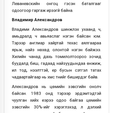
Леваневскийн онгоц гэсэн баталгааг
одоогоор гаргаж ирээгүй байна.
Владимир Александров
Владими Александров шинжлэх ухаанд ч,
амьдралд ч авьяаслаг нэгэн байсан юм.
Тэрээр англиар хайртай техас аялгаараа
ярьж, найз нөхөд олонтой нэгэн байжээ.
Хилийн чанад дахь томилолтоороо зочид
буудалд биш, гадаад найзуудындаа өнжиж,
ил тод, нээлттэй, ер бусын сэтгэл татах
чадвартайгаар нь хүмүүс түүнийг биширдэг байв.
Александров нь цөмийн зэвсгийн онолч
байсан. 1983 онд тэрээр эрдэмтэдтэй
чуулган хийх үеэрээ одоо байгаа цөмийн
зэвсгийн 30%-ийг хэрэглэхэд л дэлхий