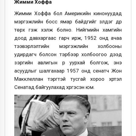
Жимми Хоффа
Жимми Хоффа бол Америкийн кинонуудад
мэргэжлийн босс ямар байдгийг үзүүлдэг дүр
төрх гэж хэлж болно. Нийгмийн хамгийн
доод давхаргаас гарч ирж, 1952 онд ачаа
тээвэрлэлтийн мэргэжлийн холбооны
удирдагч болсон тэрбээр холбоогоо дээд
зэргийн авлигын үүр уурхай болгож, энэ
асуудлыг шалгахаар 1957 онд сенатч Жон
Макклеллан тэргүүтэй тусгай хороо хүртэл
Сенатад байгуулахад хүргэсэн юм.