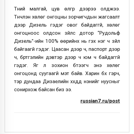
Түүний малгай, цув өлгүүр дээрээ олджээ.
Түүнчлэн хөлөг онгоцны зорчигчдын жагсаалт
дээр Дизель гэдэг овог байдаггүй, хөлөг
онгоцноос олдсон зүйлс дотор “Рудольф
Дизель”-ийн 100% өөрийнх нь гэх нэг ч зүйл
байгаагүй гэдэг. Цаасан дээр ч, паспорт дээр
ч, бүртгэлийн дэвтэр дээр ч юм ч байдаггүй
гэдэг. Яг л зохион бүтээгч энэ хөлөг
онгоцонд суугаагүй мэт байв. Харин бүх гэрч,
тэр дундаа Дизаелийн хүүхдүүд үнэнийг нуусныг
сонирхож байсан биз ээ.
russian7.ru/post