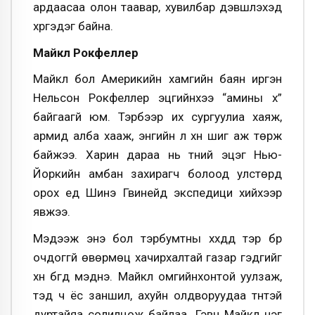
ардаасаа олон таавар, хувилбар дэвшүүлэхэд
хүргэдэг байна.
Майкл Рокфеллер
Майкл бол Америкийн хамгийн баян иргэн
Нельсон Рокфеллер эцгийнхээ “амины хүү”
байгаагүй юм. Тэрбээр их сургуулиа хаяж,
армид алба хааж, энгийн л хүн шиг аж төрж
байжээ. Харин дараа нь түүний эцэг Нью-
Йоркийн амбан захирагч болоод улстөрд
орох үед Шинэ Гвинейд экспедици хийхээр
явжээ.
Мэдээж энэ бол тэрбумтны хүүхдүүд тэр бүр
очдоггүй өвөрмөц хачирхалтай газар гэдгийг
хүн бүгд мэднэ. Майкл омгийнхонтой уулзаж,
тэд ч ёс заншил, ахуйн олдворуудаа түүнтэй
дуртайяа солилцож байлаа. Гэвч Майкл нэг