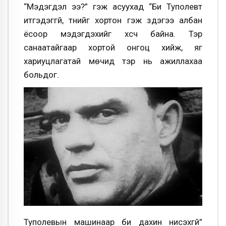
“Мэдэгдэл ээ?” гэж асуухад “Би Туполевт
итгэдэггүй, түүнийг хортон гэж үздэгээ албан
ёсоор мэдэгдэхийг хүсч байна. Тэр
санаатайгаар хортой онгоц хийж, яг
хариуцлагатай мөчид тэр нь ажиллахаа
больдог.
Туполевын машинаар би дахин нисэхгүй”