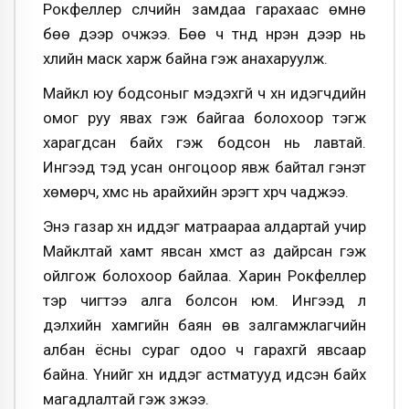
Рокфеллер сүүлчийн замдаа гарахаас өмнө
бөө дээр очжээ. Бөө ч түүнд нүүрэн дээр нь
үхлийн маск харж байна гэж анахаруулж.
Майкл юу бодсоныг мэдэхгүй ч хүн идэгчдийн
омог руу явах гэж байгаа болохоор тэгж
харагдсан байх гэж бодсон нь лавтай.
Ингээд тэд усан онгоцоор явж байтал гэнэт
хөмөрч, хүмүүс нь арайхийн эрэгт хүрч чаджээ.
Энэ газар хүн иддэг матраараа алдартай учир
Майклтай хамт явсан хүмүүст аз дайрсан гэж
ойлгож болохоор байлаа. Харин Рокфеллер
тэр чигтээ алга болсон юм. Ингээд л
дэлхийн хамгийн баян өв залгамжлагчийн
албан ёсны сураг одоо ч гарахгүй явсаар
байна. Үүнийг хүн иддэг астматууд идсэн байх
магадлалтай гэж үзжээ.