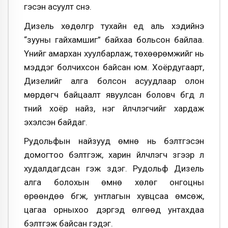
гэсэн асуулт үүснэ.
Дизель хөдөлгүүр тухайн үед аль хэдийнэ
“зууны гайхамшиг” байхаа больсон байлаа.
Үнийг амархан хуулбарлаж, төхөөрөмжийг нь
мэддэг болчихсон байсан юм. Хоёрдугаарт,
Дизелийг алга болсон асуудлаар олон
мөрдөгч байцаалт явуулсан боловч бүгд л
түүний хоёр найз, нэг үйлчлэгчийг хардаж
эхэлсэн байдаг.
Рудольфын найзууд өмнө нь бэлтгэсэн
домогтоо бэлтгэж, харин үйлчлэгч зүгээр л
худалдагдсан гэж үздэг. Рудольф Дизель
алга болохын өмнө хөлөг онгоцны
өрөөндөө бүгж, унтлагын хувцсаа өмсөж,
цагаа орныхоо дэргэд өлгөөд унтахдаа
бэлтгэж байсан гэдэг.