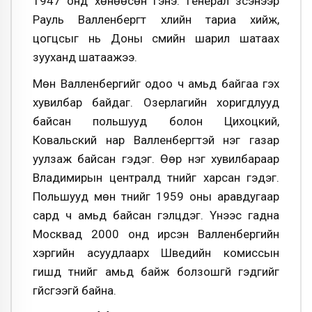
1947 онд хөнөөсөн гэнэ. Генерал үзсэнээр
Рауль Валленбергт үхлийн тариа хийж,
цогцсыг нь Доны сүмийн шарил шатаах
зууханд шатаажээ.
Мөн Валленбергийг одоо ч амьд байгаа гэх
хувилбар байдаг. Озерлагийн хоригдлууд
байсан польшууд болон Цихоцкий,
Ковальский нар Валленбергтэй нэг газар
уулзаж байсан гэдэг. Өөр нэг хувилбараар
Владимирын централд түүнийг харсан гэдэг.
Польшууд мөн түүнийг 1959 оны аравдугаар
сард ч амьд байсан гэлцдэг. Үүнээс гадна
Москвад 2000 онд ирсэн Валленбергийн
хэргийн асуудлаарх Шведийн комиссын
гишүүд түүнийг амьд байж болзошгүй гэдгийг
үгүйсгээгүй байна.