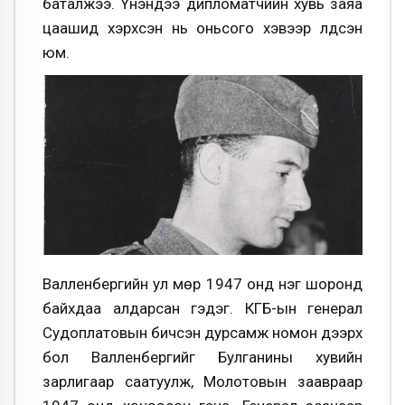
баталжээ. Үнэндээ дипломатчийн хувь заяа
цаашид хэрхсэн нь оньсого хэвээр үлдсэн
юм.
Валленбергийн ул мөр 1947 онд нэг шоронд
байхдаа алдарсан гэдэг. КГБ-ын генерал
Судоплатовын бичсэн дурсамж номон дээрх
бол Валленбергийг Булганины хувийн
зарлигаар саатуулж, Молотовын заавраар