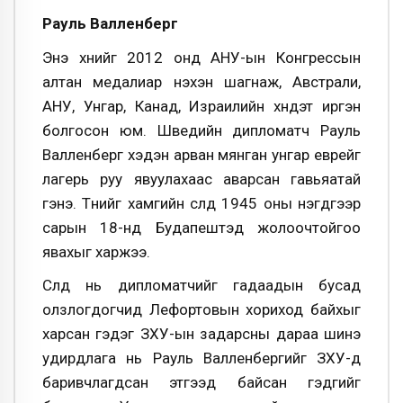
Рауль Валленберг
Энэ хүнийг 2012 онд АНУ-ын Конгрессын
алтан медалиар нэхэн шагнаж, Австрали,
АНУ, Унгар, Канад, Израилийн хүндэт иргэн
болгосон юм. Шведийн дипломатч Рауль
Валленберг хэдэн арван мянган унгар еврейг
лагерь руу явуулахаас аварсан гавьяатай
гэнэ. Түүнийг хамгийн сүүлд 1945 оны нэгдүгээр
сарын 18-нд Будапештэд жолоочтойгоо
явахыг харжээ.
Сүүлд нь дипломатчийг гадаадын бусад
олзлогдогчид Лефортовын хориход байхыг
харсан гэдэг ЗХУ-ын задарсны дараа шинэ
удирдлага нь Рауль Валленбергийг ЗХУ-д
баривчлагдсан этгээд байсан гэдгийг