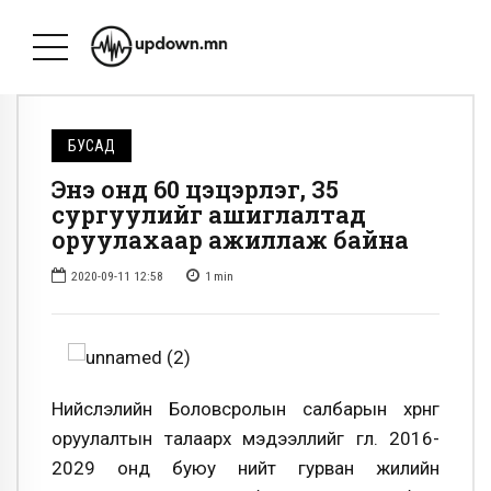
БУСАД
Энэ онд 60 цэцэрлэг, 35
сургуулийг ашиглалтад
оруулахаар ажиллаж байна
2020-09-11 12:58
1
min
Нийслэлийн Боловсролын салбарын хөрөнгө
оруулалтын талаарх мэдээллийг өглөө. 2016-
2029 онд буюу нийт гурван жилийн