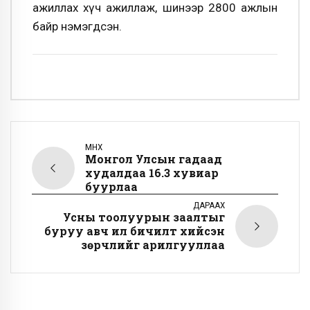
ажиллах хүч ажиллаж, шинээр 2800 ажлын
байр нэмэгдсэн.
ӨМНӨХ
Монгол Улсын гадаад
худалдаа 16.3 хувиар
буурлаа
ДАРААХ
Усны тоолуурын заалтыг
буруу авч илүү бичилт хийсэн
зөрчлийг арилгууллаа