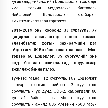
хугацаанд Нийслэлийн боловсролын салбарт
2231 төслийн мэдээллийг багтаасан
Нийслэлийн Боловсролын салбарын
эмхэтгэлийг хэвлэн гаргажээ.
2016-2019 оны хооронд 33 сургууль, 77
цэцэрлэг ашиглалтад орсон хэмээн
Улаанбаатар хотын захирагчийн үүрэг
гүйцэтгэгч Ж.Батбаясгалан хэллээ. Мөн
тэрээр
60 цэцэрлэг, 35 сургуулийг энэ
онд багтаан ашиглалтад оруулахаар
ажиллаж байна
гэлээ.
Түүнээс гадна
112 сургууль, 162 цэцэрлэгт
засвар тохижилт хийсэн
. Энэхүү хөрөнгө
оруулалтын үр дүнд СӨБ-д хамрагдалт 80
хувьтай байсан гэв. Мөн энэхүү хөрөнгө
оруулалтын ажилд 636 ААН-ийн 7600 гаруй