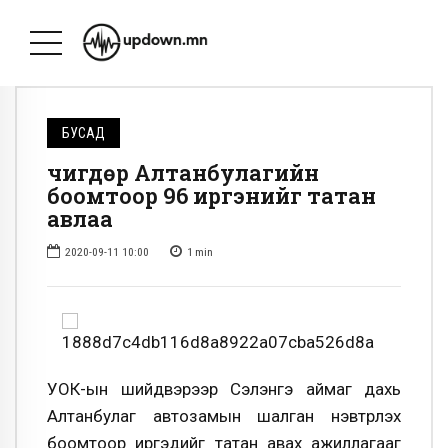
БУСАД
Өчигдөр Алтанбулагийн
боомтоор 96 иргэнийг татан
авлаа
2020-09-11 10:00
1
min
УОК-ын шийдвэрээр Сэлэнгэ аймаг дахь
Алтанбулаг автозамын шалган нэвтрүүлэх
боомтоор иргэдийг татан авах ажиллагааг