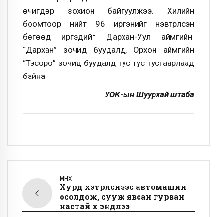
өчигдөр зохион байгуулжээ. Хилийн
боомтоор нийт 96 иргэнийг нэвтрүүлсэн
бөгөөд иргэдийг Дархан-Уул аймгийн
“Дархан” зочид буудалд, Орхон аймгийн
“Тэсоро” зочид буудалд тус тус тусгаарлаад
байна.
УОК-ын Шуурхай штаба
ӨМНӨХ
Хурд хэтрүүлснээс автомашин
осолдож, сууж явсан гурван
настай хүү эндлээ