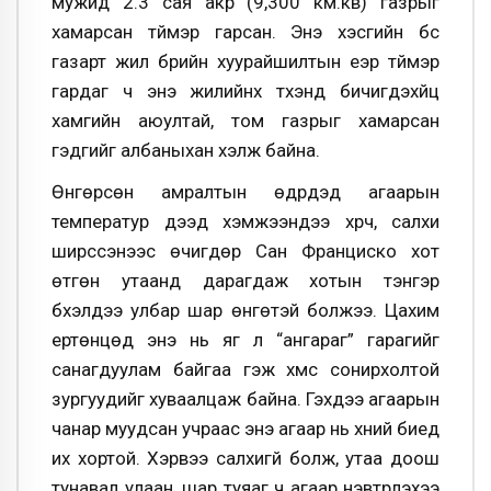
мужид 2.3 сая акр (9,300 км.кв) газрыг
хамарсан түймэр гарсан. Энэ хэсгийн бүс
газарт жил бүрийн хуурайшилтын үеэр түймэр
гардаг ч энэ жилийнх түүхэнд бичигдэхүйц
хамгийн аюултай, том газрыг хамарсан
гэдгийг албаныхан хэлж байна.
Өнгөрсөн амралтын өдрүүдэд агаарын
температур дээд хэмжээндээ хүрч, салхи
ширүүссэнээс өчигдөр Сан Франциско хот
өтгөн утаанд дарагдаж хотын тэнгэр
бүхэлдээ улбар шар өнгөтэй болжээ. Цахим
ертөнцөд энэ нь яг л “ангараг” гарагийг
санагдуулам байгаа гэж хүмүүс сонирхолтой
зургуудийг хуваалцаж байна. Гэхдээ агаарын
чанар муудсан учраас энэ агаар нь хүний биед
их хортой. Хэрвээ салхигүй болж, утаа доош
тунавал улаан, шар туяаг ч агаар нэвтрүүлэхээ