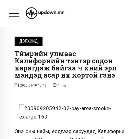
ДЭЛХИЙД
Түймрийн улмаас
Калифорнийн тэнгэр содон
харагдаж байгаа ч хүний эрүүл
мэндэд асар их хортой гэнэ
2020-09-10 15:48
1
min
Энэ оны найм, есдүгээр саруудад Калифорни