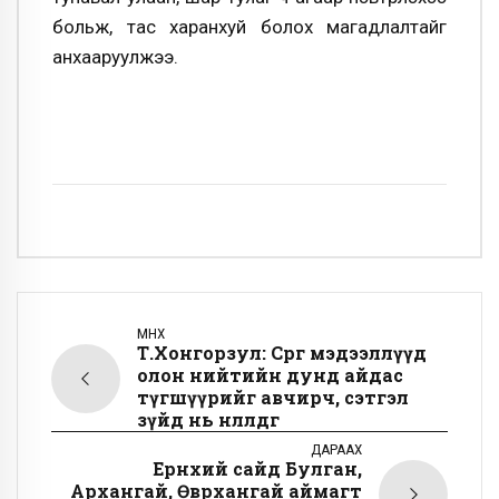
больж, тас харанхуй болох магадлалтайг
анхааруулжээ.
ӨМНӨХ
Т.Хонгорзул: Сөрөг мэдээллүүд
олон нийтийн дунд айдас
түгшүүрийг авчирч, сэтгэл
зүйд нь нөлөөлдөг
ДАРААХ
Ерөнхий сайд Булган,
Архангай, Өвөрхангай аймагт