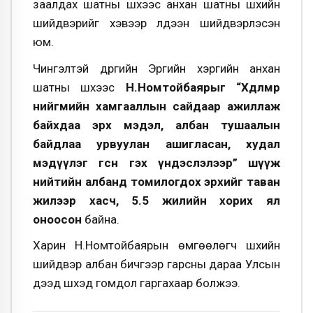
заалдах шатны шүүхээс анхан шатны шүүхийн
шийдвэрийг хэвээр үлдээн шийдвэрлэсэн
юм.
Чингэлтэй дүүргийн Эрүүгийн хэргийн анхан
шатны шүүхээс
Н.Номтойбаярыг “Хөдөлмөр
нийгмийн хамгааллын сайдаар ажиллаж
байхдаа эрх мэдэл, албан тушаалын
байдлаа урвуулан ашигласан, худал
мэдүүлэг өгсөн гэх үндэслэлээр” шүүж
нийтийн албанд томилогдох эрхийг таван
жилээр хасч, 5.5 жилийн хорих ял
оноосон
байна.
Харин Н.Номтойбаярын өмгөөлөгч шүүхийн
шийдвэр албан бичгээр гарсны дараа Улсын
дээд шүүхэд гомдол гаргахаар болжээ.