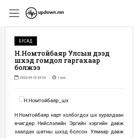
БУСАД
Н.Номтойбаяр Улсын дээд
шүүхэд гомдол гаргахаар
болжээ
2020-09-10 09:33
1
min
Н.Номтойбаяр нарт холбогдох шүүх хуралдаан
өчигдөр Нийслэлийн Эрүүгийн хэргийн давж
заалдах шатны шүүхэд болсон. Улмаар давж