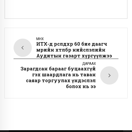
ӨМНӨХ
ИТХ-д өрсөлдөхөөр 60 бие даагч
мөрийн хөтөлбөрөө нийслэлийн
Аудитын газарт хүргүүлжээ
ДАРААХ
Зарагдсан барааг буцаахгүй
гэх шаардлага нь таван
саяар торгуулах үндэслэл
болох нь ээ