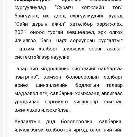
сургуулиулад “Сурагч хөгжлийн төв”
байгуулах, их, дээд сургуулиудийн хувьд
“Сайн дурын ажил” хөтөлбөр хэрэгжүүлэх,
2021 оноос тусгай зөвшөөрөл, эрх олгох
үйлчилгээ, багш нарт зориулсан сургалтыг
цахим хэлбэрт шилжүүлэх зэрэг ажлыг
системтэйгээр явуулна.
Газар зүйн мэдээллийн системийг салбартаа
нэвтрүүлнэ”. хэмээн боловсролын салбарт
өрнөх шинэчлэлийн бодлогын талаар
мэдээлэл өгч, салбарын хэмжээнд авлигаас
урьдчилан сэргийлэх чиглэлээр хамтран
ажиллахаа илэрхийлэв.
Уулзалтын дүнд боловсролын салбарын
үйлчилгээтэй холбоотой иргэд, олон нийтийн