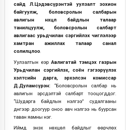
сайд Л.Цэдэвсүрэнтэй уулзалт зохион
байгуулж, боловсролын салбарын
авлигын нөхцөл байдлын талаар
танилцуулж, боловсролын салбарт
авлигаас урьдчилан сэргийлэх чиглэлээр
хамтран ажиллах талаар санал
солилцлоо
.
Уулзалтын үеэр
Авлигатай тэмцэх газрын
Урьдчилан сэргийлэх, соён гэгээрүүлэх
хэлтсийн дарга, эрхэлсэн комиссар
Д.Дуламсүрэн:
“Боловсролын салбар нь
авлигын эрсдэлтэй салбарт тооцогддог.
“Шударга байдлын үнэлгээ” судалгааны
дүнгээр доогуур оноо авч үнэлгээ нь буурсан
таван яамны нэг.
Иймд энэхүү нөхцөл байдлыг өөрчлөх