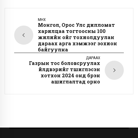
ӨМНӨХ
Монгол, Орос Улс дипломат
харилцаа тогтоосны 100
жилийн ойг тохиолдуулан
дараах арга хэмжээг зохион
байгуулна
ДАРААХ
Газрын тос боловсруулах
үйлдвэрийг түшиглэсэн
хотхон 2024 онд бүрэн
ашиглалтад орно