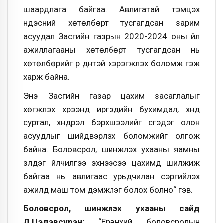
шаардлага байгаа. Авлигатай тэмцэх
үндэсний хөтөлбөрт тусгагдсан зарим
асуудал Засгийн газрын 2020-2024 оны үйл
ажиллагааны хөтөлбөрт тусгагдсан нь
хөтөлбөрийг үр дүнтэй хэрэгжүүлэх боломж гэж
харж байна.
Энэ Засгийн газар цахим засаглалыг
хөгжүүлэх хүрээнд иргэдийн бухимдал, хүнд
суртал, хүндрэл бэрхшээлийг үүсгэдэг олон
асуудлыг шийдвэрлэх боломжийг олгож
байна.
Боловсрол, шинжлэх ухааны яамны
үзүүлдэг үйлчилгээ эхнээсээ цахимд шилжиж
байгаа нь авлигаас урьдчилан сэргийлэх
ажилд маш том дэмжлэг болох болно“ гэв.
Боловсрол, шинжлэх ухааны сайд
Л.Цэдэвсүрэн:
“Ерөнхий боловсролын