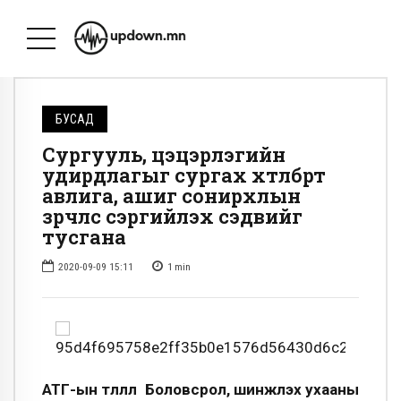
БУСАД
Сургууль, цэцэрлэгийн
удирдлагыг сургах хөтөлбөрт
авлига, ашиг сонирхлын
зөрчлөөс сэргийлэх сэдвийг
тусгана
2020-09-09 15:11
1
min
АТГ-ын төлөөлөл Боловсрол, шинжлэх ухааны