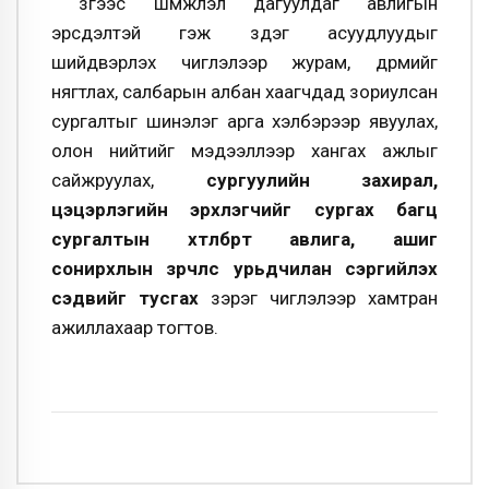
зүгээс шүүмжлэл дагуулдаг авлигын
эрсдэлтэй гэж үздэг асуудлуудыг
шийдвэрлэх чиглэлээр журам, дүрмийг
нягтлах, салбарын албан хаагчдад зориулсан
сургалтыг шинэлэг арга хэлбэрээр явуулах,
олон нийтийг мэдээллээр хангах ажлыг
сайжруулах,
сургуулийн захирал,
цэцэрлэгийн эрхлэгчийг сургах багц
сургалтын хөтөлбөрт авлига, ашиг
сонирхлын зөрчлөөс урьдчилан сэргийлэх
сэдвийг тусгах
зэрэг чиглэлээр хамтран
ажиллахаар тогтов.