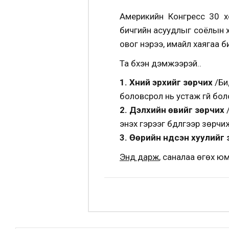
Америкийн Конгресс 30 х
бичгийн асуудлыг соёлын х
овог нэрээ, имайл хаягаа б
Та бүхэн дэмжээрэй..
1. Хүний эрхийг зөрчих
/Би
боловсрол нь устаж үгүй бол
2. Дэлхийн өвийг зөрчих
/
энэхүү гэрээг бүдүүлгээр зөрч
3. Өөрийн үндсэн хуулийг 
Энд дарж
, саналаа өгөх юм