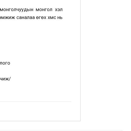
рмонголчуудын монгол хэл
жиж саналаа өгөх хүмүүс нь
длого
рчиж/