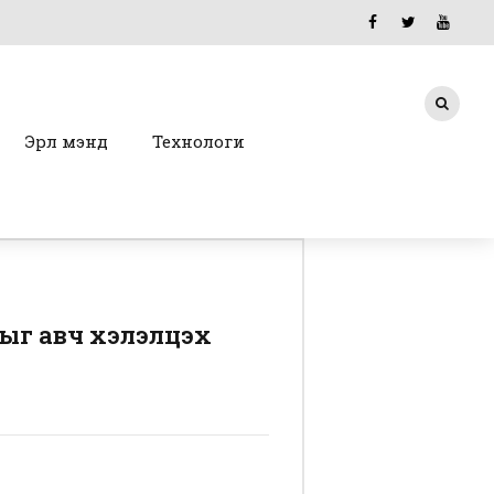
Эрүүл мэнд
Технологи
ыг авч хэлэлцэх