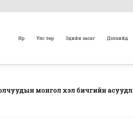
Нүүр
Улс төр
Эдийн засаг
Дэлхийд
голчуудын монгол хэл бичгийн асуудл