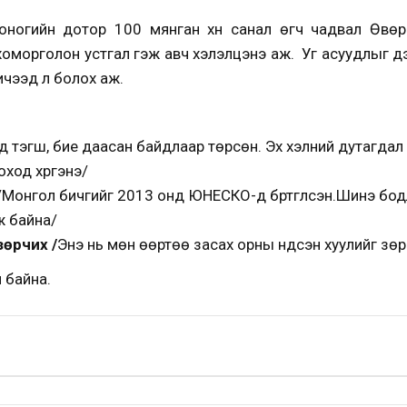
оногийн дотор 100 мянган хүн санал өгч чадвал Өвө
оморголон устгал гэж авч хэлэлцэнэ аж. Уг асуудлыг дэм
ичээд л болох аж.
д тэгш, бие даасан байдлаар төрсөн. Эх хэлний дутагдал
оход хүргэнэ/
Монгол бичгийг 2013 онд ЮНЕСКО-д бүртгүүлсэн.Шинэ бо
иж байна/
зөрчих /
Энэ нь мөн өөртөө засах орны үндсэн хуулийг зө
 байна.