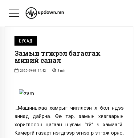
БУСАД
Замын түгжрэл багасгах
миний санал
2020-09-08 14:42
3
min
…Машиныхаа хамрыг чиглүүлсэн л бол нүдээ
аниад дайрна. Ѳѳ тэр, замын хязгаарын
хориглосон цагаан шугам “түй” ч хамаагүй.
Камергүй газарт нэгдүгээр эгнээ рүү зүтгэж орно,