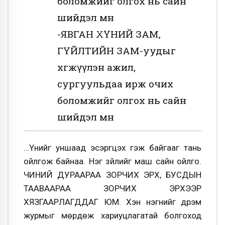
боломжийг олгох нь сайн
шийдэл мѳн
-ЯВГАН ХҮНИЙ ЗАМ,
ГҮЙЛТИЙН ЗАМ-уудыг
хѳгжүүлэн ажил,
сургуульдаа ирж очих
боломжийг олгох нь сайн
шийдэл мѳн
…Үүнийг уншаад эсэргүүцэх гэж байгааг тань
ойлгож байнаа. Нэг зүйлийг маш сайн ойлго.
ЧИНИЙ ДУРААРАА ЗОРЧИХ ЭРХ, БУСДЫН
ТААВААРАА ЗОРЧИХ ЭРХЭЭР
ХЯЗГААРЛАГДДАГ ЮМ. Хэн нэгнийг дүрэм
журмыг мѳрдѳж хариуцлагатай болгоход