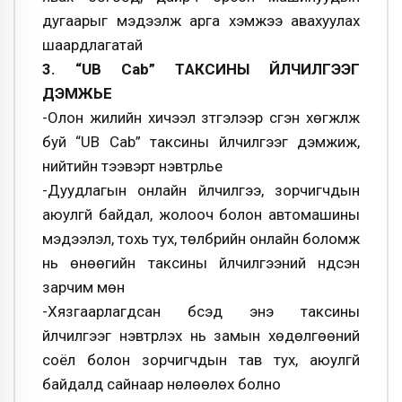
дугаарыг мэдээлж арга хэмжээ авахуулах
шаардлагатай
3. “UB Cab” TАКСИНЫ ҮЙЛЧИЛГЭЭГ
ДЭМЖЬЕ
-Олон жилийн хичээл зүтгэлээр үүсгэн хѳгжүүлж
буй “UB Cab” таксины үйлчилгээг дэмжиж,
нийтийн тээвэрт нэвтрүүлье
-Дуудлагын онлайн үйлчилгээ, зорчигчдын
аюулгүй байдал, жолооч болон автомашины
мэдээлэл, тохь тух, тѳлбрийн онлайн боломж
нь ѳнѳѳгийн таксины үйлчилгээний үндсэн
зарчим мѳн
-Хязгаарлагдсан бүсэд энэ таксины
үйлчилгээг нэвтрүүлэх нь замын хѳдѳлгѳѳний
соёл болон зорчигчдын тав тух, аюулгүй
байдалд сайнаар нѳлѳѳлѳх болно