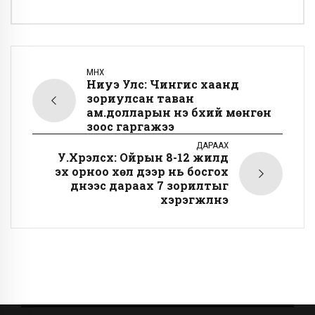
ӨМНӨХ
Ниуэ Улс: Чингис хаанд
зориулсан таван
ам.долларын үнэ бүхий мөнгөн
зоос гаргажээ
ДАРААХ
У.Хүрэлсүх: Ойрын 8-12 жилд
эх орноо хөл дээр нь босгох
үүднээс дараах 7 зорилтыг
хэрэгжүүлнэ