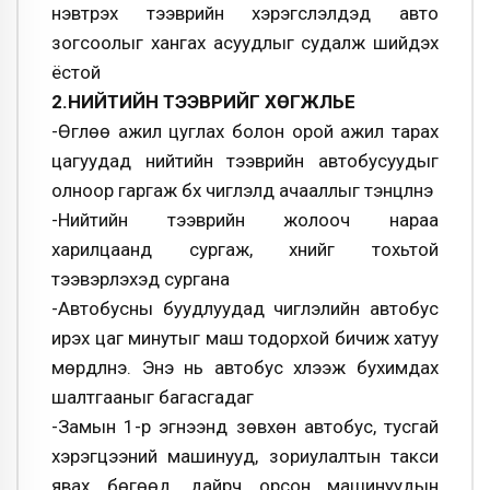
нэвтрэх тээврийн хэрэгслэлүүдэд авто
зогсоолыг хангах асуудлыг судалж шийдэх
ёстой
2.НИЙТИЙН ТЭЭВРИЙГ ХѲГЖҮҮЛЬЕ
-Ѳглѳѳ ажил цуглах болон орой ажил тарах
цагуудад нийтийн тээврийн автобусуудыг
олноор гаргаж бүх чиглэлд ачааллыг тэнцүүлнэ
-Нийтийн тээврийн жолооч нараа
харилцаанд сургаж, хүнийг тохьтой
тээвэрлэхэд сургана
-Автобусны буудлуудад чиглэлийн автобус
ирэх цаг минутыг маш тодорхой бичиж хатуу
мѳрдүүлнэ. Энэ нь автобус хүлээж бухимдах
шалтгааныг багасгадаг
-Замын 1-р эгнээнд зѳвхѳн автобус, тусгай
хэрэгцээний машинууд, зориулалтын такси
явах бѳгѳѳд, дайрч орсон машинуудын