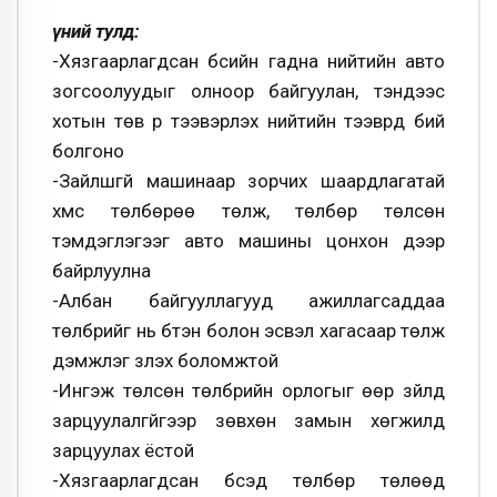
Үүний тулд:
-Хязгаарлагдсан бүсийн гадна нийтийн авто
зогсоолуудыг олноор байгуулан, тэндээс
хотын тѳв рүү тээвэрлэх нийтийн тээврүүд бий
болгоно
-Зайлшгүй машинаар зорчих шаардлагатай
хүмүүс тѳлбѳрѳѳ тѳлж, тѳлбѳр тѳлсѳн
тэмдэглэгээг авто машины цонхон дээр
байрлуулна
-Албан байгууллагууд ажиллагсаддаа
тѳлбрийг нь бүтэн болон эсвэл хагасаар тѳлж
дэмжлэг үзүүлэх боломжтой
-Ингэж тѳлсѳн тѳлбрийн орлогыг ѳѳр зүйлд
зарцуулалгүйгээр зѳвхѳн замын хѳгжилд
зарцуулах ёстой
-Хязгаарлагдсан бүсэд тѳлбѳр тѳлѳѳд