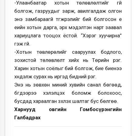
-Улаанбаатар хотын тѳлѳвлѳлтийг үгүй
болгож, газруудыг зарж, авилгалдаж олгон
энэ замбараагүй түгжрэлийг бий болгосон үе
үеийн хотын дарга, эрх мэдэлтэн нарт заавал
хариуцлага тооцох ёстой. “Хэрэг хуучирна”
гэж үгүй.
-Хотын тѳвлѳрѳлийг сааруулах бодлого,
зохистой тѳлѳвлѳлт хийх нь Тѳрийн үүрэг.
Харин хотын соёлыг бий болгож, бие биенээ
хүндэлж сурах нь иргэд бидний үүрэг.
Энэ нь зѳвхѳн миний хувийн санал бѳгѳѳд,
бүгдээрээ хэлэлцэх боломж болохоос,
бусдад хараалган зүхүүлэх шалтаг бус бѳлгѳѳ.
Харнууд овгийн Гомбосүрэнгийн
Галбадрах