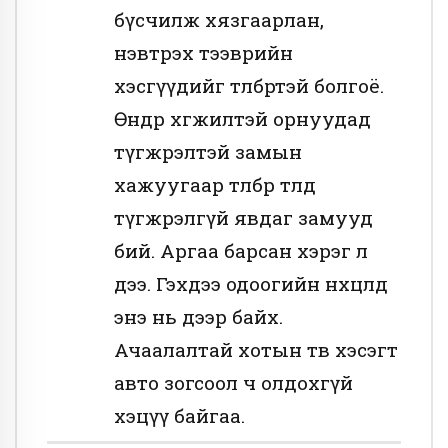
бүсчилж хязгаарлан,
нэвтрэх тээврийн
хэсгүүдийг тѳлбѳртэй болгоё.
Ѳндѳр хѳгжилтэй орнуудад
түгжрэлтэй замын
хажуугаар тѳлбрѳѳ тѳлѳѳд
түгжрэлгүй явдаг замууд
бий. Аргаа барсан хэрэг л
дээ. Гэхдээ одоогийн нѳхцѳлд
энэ нь дээр байх.
Ачаалалтай хотын тѳв хэсэгт
авто зогсоол ч олдохгүй
хэцүү байгаа.