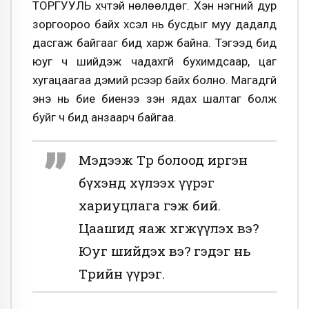
ТОРГУУЛЬ хүчтэй нѳлѳѳлдѳг. Хэн нэгний дур
зоргоороо байх хүсэл нь бусдыг муу дадалд
дасгаж байгааг бид харж байна. Тэгээд бид
юуг ч шийдэж чадахгүй бухимдсаар, цаг
хугацаагаа дэмий үрсээр байх болно. Магадгүй
энэ нь бие биенээ үзэн ядах шалтаг болж
буйг ч бид анзаарч байгаа.
Мэдээж Тѳр болоод иргэн
бүхэнд хүлээх үүрэг
хариуцлага гэж бий.
Цаашид яаж хѳгжүүлэх вэ?
Юуг шийдэх вэ? гэдэг нь
Тѳрийн үүрэг.