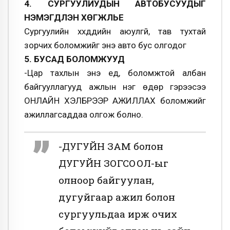
4. СУРГУУЛИУДЫН АВТОБУСУУДЫГ
НЭМЭГДҮҮЛЭН ХѲГЖҮҮЛЬЕ
Сургуулийн хүүхдүүдийн аюулгүй, тав тухтай
зорчих боломжийг энэ авто бус олгодог
5. БУСАД БОЛОМЖУУД
-Цар тахлын энэ үед, боломжтой албан
байгууллагууд ажлын нэг ѳдѳр гэрээсээ
OНЛАЙН ХЭЛБРЭЭР АЖИЛЛАХ боломжийг
ажиллагсаддаа олгож болно.
-ДУГУЙН ЗАМ болон
ДУГУЙН ЗОГСООЛ-ыг
олноор байгуулан,
дугуйгаар ажил болон
сургуульдаа ирж очих