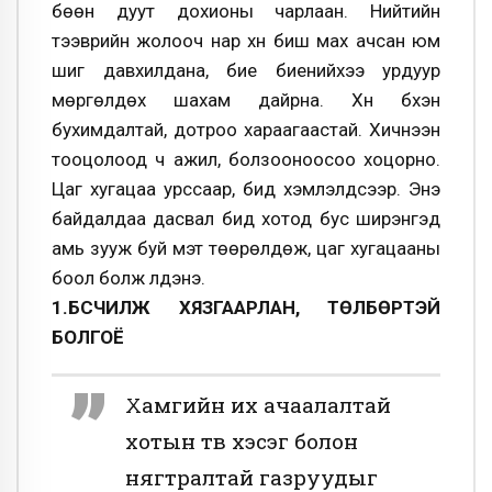
бѳѳн дуут дохионы чарлаан. Нийтийн
тээврийн жолооч нар хүн биш мах ачсан юм
шиг давхилдана, бие биенийхээ урдуур
мѳргѳлдѳх шахам дайрна. Хүн бүхэн
бухимдалтай, дотроо хараагаастай. Хичнээн
тооцолоод ч ажил, болзооноосоо хоцорно.
Цаг хугацаа урссаар, бид хэмлэлдсээр. Энэ
байдалдаа дасвал бид хотод бус ширэнгэд
амь зууж буй мэт тѳѳрѳлдѳж, цаг хугацааны
боол болж үлдэнэ.
1.БҮСЧИЛЖ ХЯЗГААРЛАН, ТѲЛБѲРТЭЙ
БОЛГОЁ
Хамгийн их ачаалалтай
хотын тѳв хэсэг болон
нягтралтай газруудыг