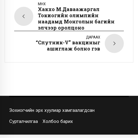
ӨМНӨХ
Хакүхо М.Даваажаргал
Токиогийн олимпийн
наадамд Монголын багийн
элчээр оролцоно
ДАРААХ
“Спутник-V” вакциныг
ашиглаж болно гэв
Зохиогчийн эрх хуулиар хамгаалагдсан
Сурталчилгаа
Холбоо барих