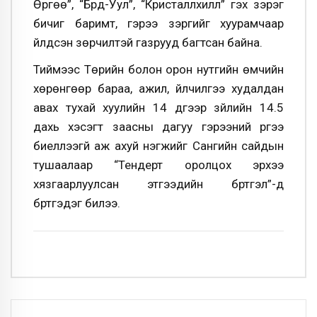
Өргөө”, “Бүрд-Уул”, “Кристаллхилл” гэх зэрэг
бичиг баримт, гэрээ зэргийг хуурамчаар
үйлдсэн зөрчилтэй газрууд багтсан байна.
Тиймээс Төрийн болон орон нутгийн өмчийн
хөрөнгөөр бараа, ажил, үйлчилгээ худалдан
авах тухай хуулийн 14 дүгээр зүйлийн 14.5
дахь хэсэгт заасны дагуу гэрээний үүргээ
биелүүлээгүй аж ахуй нэгжийг Сангийн сайдын
тушаалаар “Тендерт оролцох эрхээ
хязгаарлуулсан этгээдийн бүртгэл”-д
бүртгэдэг билээ.