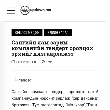
ОНЦЛОХ МЭДЭЭ
ЭДИЙН ЗАСАГ
Сангийн яам зарим
компанийн тендерт оролцох
эрхийг хязгаарлажээ
2020-09-08 14:18
1
min
Сангийн яамнаас тендерт оролцох эрхгүй
компаниудын нэрсийг зарлаж “хар дансанд”
бүртгэжээ. Тус жагсаалтад “Мөлүүхээр”,”Тэгш-