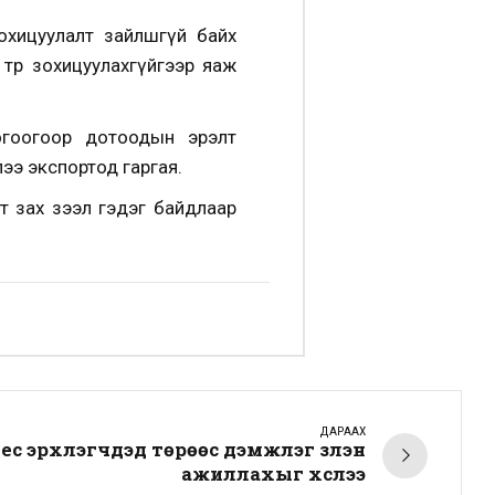
зохицуулалт зайлшгүй байх
төр зохицуулахгүйгээр яаж
огоогоор дотоодын эрэлт
ээ экспортод гаргая.
өөт зах зээл гэдэг байдлаар
ДАРААХ
с эрхлэгчдэд төрөөс дэмжлэг үзүүлэн
ажиллахыг хүслээ