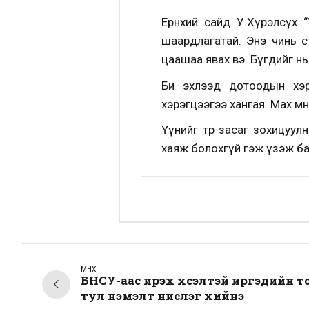
Ерөнхий сайд У.Хүрэлсүх 
шаардлагатай. Энэ чинь с
цаашаа явах вэ. Бүгдийг н
Би эхлээд дотоодын хэр
хэрэгцээгээ хангая. Мах м
Үүнийг төр засаг зохицуулн
хаяж болохгүй гэж үзэж ба
ӨМНӨХ
БНСУ-аас ирэх хүсэлтэй иргэдийн то
тул нэмэлт нислэг хийнэ