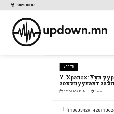
2026-08-07
УЛС ТӨР
У. Хүрэлсүх: Уул у
зохицуулалт зайл
2020-09-08 12:44
1
min