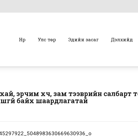
Нүүр
Улс төр
Эдийн засаг
Дэлхийд
урхай, эрчим хүч, зам тээврийн салбарт 
шгүй байх шаардлагатай