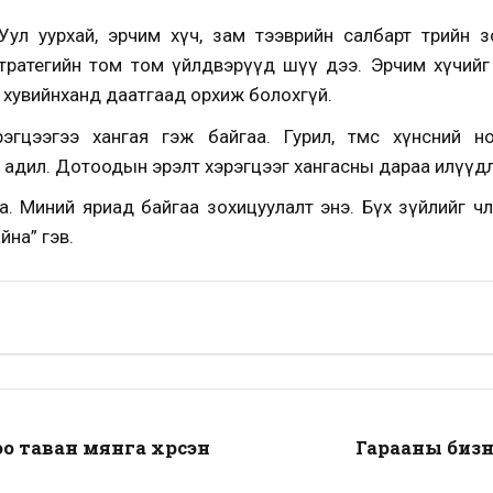
“Уул уурхай, эрчим хүч, зам тээврийн салбарт төрийн 
тратегийн том том үйлдвэрүүд шүү дээ. Эрчим хүчийг 
ь хувийнханд даатгаад орхиж болохгүй.
эгцээгээ хангая гэж байгаа. Гурил, төмс хүнсний н
өн адил. Дотоодын эрэлт хэрэгцээг хангасны дараа илүүдл
а. Миний яриад байгаа зохицуулалт энэ. Бүх зүйлийг чөл
йна” гэв.
о таван мянга хүрсэн
Гарааны бизне