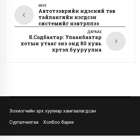
ӨМНӨХ
Автотээврийн үндэсний төв
тайлангийн нэгдсэн
системийг нэвтрүүллээ
ДАРААХ
Я.Содбаатар: Улаанбаатар
хотын утааг энэ онд 80 хувь
хүртэл бууруулна
Зохиогчийн эрх хуулиар хамгаалагдсан
Сурталчилгаа
Холбоо барих