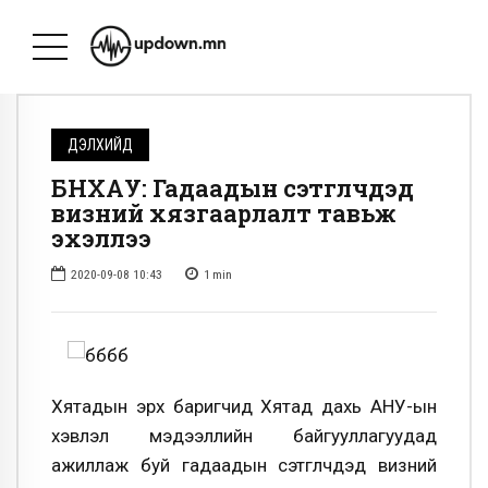
ДЭЛХИЙД
БНХАУ: Гадаадын сэтгүүлчдэд
визний хязгаарлалт тавьж
эхэллээ
2020-09-08 10:43
1
min
Хятадын эрх баригчид Хятад дахь АНУ-ын
хэвлэл мэдээллийн байгууллагуудад
ажиллаж буй гадаадын сэтгүүлчдэд визний