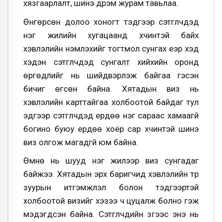
хязгаарлалт, шинэ дүрэм журам тавьлаа.
Өнгөрсөн долоо хоногт тэдгээр сэтгүүлчдэд
нэг жилийн хугацаанд хүчинтэй байх
хэвлэлийн үнэмлэхийг тогтмол сунгах үеэр хэд
хэдэн сэтгүүлчдэд сунгалт хийхийн оронд
өргөдлийг нь шийдвэрлэж байгаа гэсэн
бичиг өгсөн байна. Хятадын виз нь
хэвлэлийн карттайгаа холбоотой байдаг тул
эдгээр сэтгүүлчдэд ердөө нэг сараас хамаагүй
богино буюу ердөө хоёр сар хүчинтэй шинэ
виз олгож магадгүй юм байна.
Өмнө нь шууд нэг жилээр виз сунгадаг
байжээ. Хятадын эрх баригчид хэвлэлийн түр
зуурын итгэмжлэл болон тэдгээртэй
холбоотой визийг хэзээ ч цуцалж болно гэж
мэдэгдсэн байна. Сэтгүүлчдийн зүгээс энэ нь