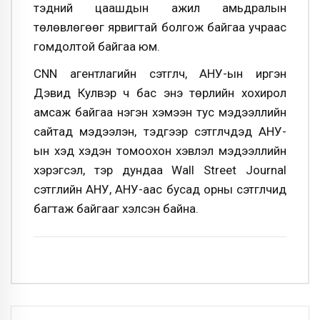
тэдний цаашдын ажил амьдралын
төлөвлөгөөг ярвигтай болгож байгаа учраас
гомдолтой байгаа юм.
CNN агентлагийн сэтгүүлч, АНУ-ын иргэн
Дэвид Кулвэр ч бас энэ төрлийн хохирол
амсаж байгаа нэгэн хэмээн тус мэдээллийн
сайтад мэдээлэн, тэдгээр сэтгүүлчдэд АНУ-
ын хэд хэдэн томоохон хэвлэл мэдээллийн
хэрэгсэл, тэр дундаа Wall Street Journal
сэтгүүлийн АНУ, АНУ-аас бусад орны сэтгүүлчид
багтаж байгааг хэлсэн байна.