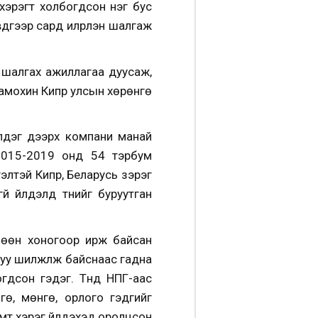
хэрэгт холбогдсон нэг бус
үгээр сард илрүүлэн шалгаж
 шалгах ажиллагаа дуусаж,
.Самохин Кипр улсын хөрөнгө
элдэг дээрх компани манай
 2015-2019 онд 54 тэрбум
гэлтэй Кипр, Беларусь зэрэг
 үйлдэлд түүнийг буруутган
цөөн хоногоор ирж байсан
руу шилжүүлж байснаас гадна
дсон гэдэг. Түүнд НПГ-аас
гө, мөнгө, орлого гэдгийг
эмт хэрэг үйлдэхэд оролцсон