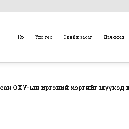
Нүүр
Улс төр
Эдийн засаг
Дэлхийд
аасан ОХУ-ын иргэний хэргийг шүүхэд