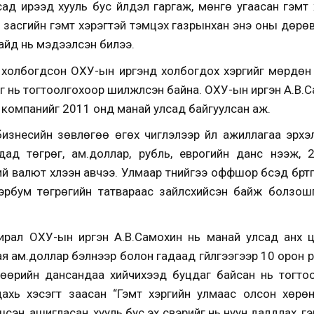
ад ирээд хууль бус үйлдэл гаргаж, мөнгө угаасан гэмт 
асгийн гэмт хэрэгтэй тэмцэх газрынхан энэ оны дөрөвд
хайд нь мэдээлсэн билээ.
т холбогдсон ОХУ-ын иргэнд холбогдох хэргийг мөрдөн
ийг нь тогтоолгохоор шилжүүлсэн байна. ОХУ-ын иргэн А.В
х компанийг 2011 онд манай улсад байгуулсан аж.
бизнесийн зөвлөгөө өгөх чиглэлээр үйл ажиллагаа эрх
ад төгрөг, ам.доллар, рубль, еврогийн данс нээж,
 валют хүлээн авчээ. Улмаар түүнийгээ оффшор бүсэд бүрт
эрбум төгрөгийн татвараас зайлсхийсэн байж болзошгүй
хирал ОХУ-ын иргэн А.В.Самохин нь манай улсад анх 
ая ам.доллар бэлнээр болон гадаад гүйлгээгээр 10 орон 
өрийн дансандаа хийчихээд буцдаг байсан нь тогтоог
2 дахь хэсэгт заасан “Гэмт хэргийн улмаас олсон хөрөн
эн, ашигласан, хууль бус эх үүсвэрийг нь нуун далдлах, г