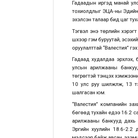
Гадаадын иргэд манай улс
тохиолдлыг ЭЦА-ны Эдийн з
эхэлсэн талаар бид цаг ту
Тэгвэл энэ төрлийн хэрэг
шүүхээр гэм буруутай, эсэх
оруулалттай “Валестия” гэ
Гадаад худалдаа эрхлэх, 
улсын арилжааны банкууд
төгрөгтэй тэнцэх хэмжээний
10 улс руу шилжүүлж, 13 т
шалгасан юм.
“Валестия” компанийн за
бөгөөд тухайн үедээ 16.2 с
арилжааны банкууд дахь ө
Эрүүгийн хуулийн 18.6-2.
мэдсээр байж авсан, эзэмшс