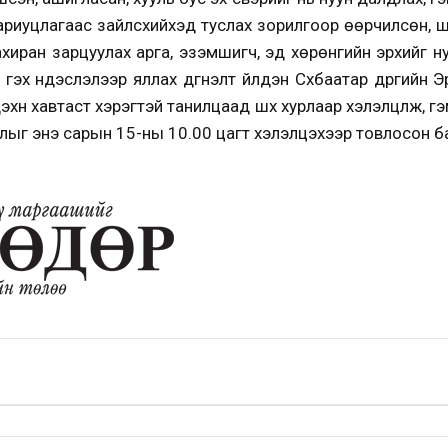
ариуцлагаас зайлсхийхэд туслах зорилгоор өөрчилсөн, шил
 захиран зарцуулах арга, эзэмшигч, эд хөрөнгийн эрхийг 
гэх үндэслэлээр яллах дүгнэлт үйлдэн Сүхбаатар дүүргийн 
лдэхүүн хавтаст хэрэгтэй танилцаад шүүх хурлаар хэлэлцүүлж, 
лыг энэ сарын 15-ны 10.00 цагт хэлэлцэхээр товлосон б