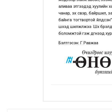
аливаа этгээдэд хуулийн х
чанар, эх үүсвэр, байршил,
байнга тогтвортой үйлдсэн” 
шүүхэд шилжүүлжээ. Шүүх бүрэ
боломжтой гэж дүгнээд хур
Бэлтгэсэн: Г.Равжаа