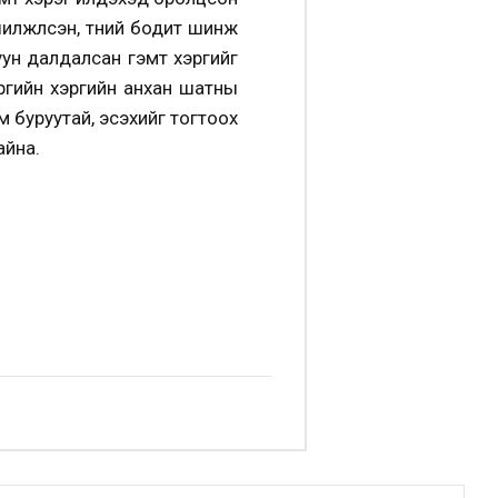
жүүлсэн, түүний бодит шинж
нуун далдалсан гэмт хэргийг
Эрүүгийн хэргийн анхан шатны
гэм буруутай, эсэхийг тогтоох
айна.