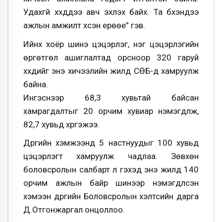
Удахгүй хүүхдүүдээ авч эхлэх байх. Та бүхэндээ
ажлын амжилт хүсэн ерөөе” гэв.
Ийнхүү хоёр шинэ цэцэрлэг, нэг цэцэрлэгийн
өргөтгөл ашиглалтад орсноор 320 гаруй
хүүхдийг энэ хичээлийн жилд СӨБ-д хамруулж
байна.
Ингэснээр 68,3 хувьтай байсан
хамрагдалтыг 20 орчим хувиар нэмэгдүүлж,
82,7 хувьд хүргэжээ.
Дүүргийн хэмжээнд 5 настнуудыг 100 хувьд
цэцэрлэгт хамруулж чадлаа. Зөвхөн
боловсролын салбарт л гэхэд энэ жилд 140
орчим ажлын байр шинээр нэмэгдүүлсэн
хэмээн дүүргийн Боловсролын хэлтсийн дарга
Д.Отгонжаргал онцоллоо.