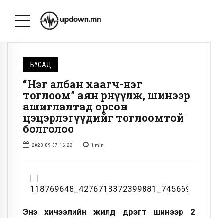
БУСАД
“Нэг албан хаагч-нэг
тоглоом” аян өрнүүлж, шинээр
ашиглалтад орсон
цэцэрлэгүүдийг тоглоомтой
болголоо
2020-09-07 16:23
1
min
Энэ хичээлийн жилд дүүрэгт шинээр 2