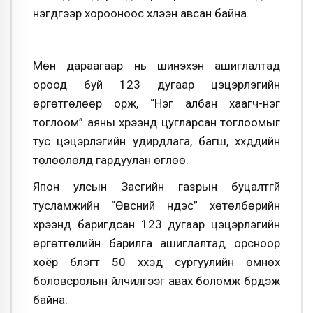
нэгдүгээр хорооноос хүлээн авсан байна.
Мөн дараагаар нь шинэхэн ашиглалтад
ороод буй 123 дугаар цэцэрлэгийн
өргөтгөлөөр орж, “Нэг албан хаагч-нэг
тоглоом” аяны хүрээнд цугларсан тоглоомыг
тус цэцэрлэгийн удирдлага, багш, хүүхдүүдийн
төлөөлөлд гардуулан өглөө.
Япон улсын Засгийн газрын буцалтгүй
тусламжийн “Өвсний үндэс” хөтөлбөрийн
хүрээнд баригдсан 123 дугаар цэцэрлэгийн
өргөтгөлийн барилга ашиглалтад орсноор
хоёр бүлэгт 50 хүүхэд сургуулийн өмнөх
боловсролын үйлчилгээг авах боломж бүрдэж
байна.