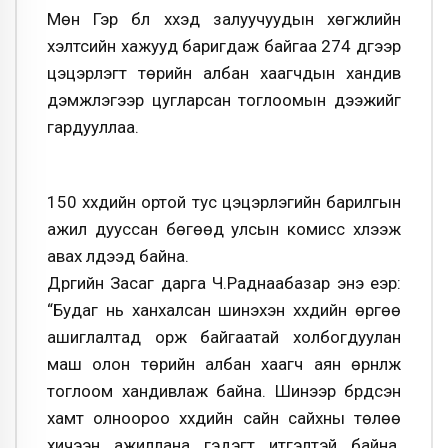
Мөн Гэр бүл хүүхэд залуучуудын хөгжлийн
хэлтсийн хажууд баригдаж байгаа 274 дүгээр
цэцэрлэгт төрийн албан хаагчдын хандив
дэмжлэгээр цугларсан тоглоомын дээжийг
гардууллаа.
150 хүүхдийн ортой тус цэцэрлэгийн барилгын
ажил дууссан бөгөөд улсын комисс хүлээж
авах үлдээд байна.
Дүүргийн Засаг дарга Ч.Раднаабазар энэ үеэр:
“Будаг нь ханхалсан шинэхэн хүүхдийн өргөө
ашиглалтад орж байгаатай холбогдуулан
маш олон төрийн албан хаагч аян өрнүүлж
тоглоом хандивлаж байна. Шинээр бүрдсэн
хамт олноороо хүүхдийн сайн сайхны төлөө
хичээн ажиллана гэдэгт итгэлтэй байна.