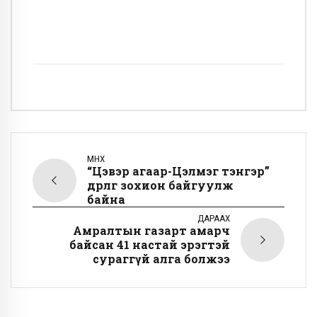
ӨМНӨХ
“Цэвэр агаар-Цэлмэг тэнгэр”
өдөрлөг зохион байгуулж
байна
ДАРААХ
Амралтын газарт амарч
байсан 41 настай эрэгтэй
сураггүй алга болжээ