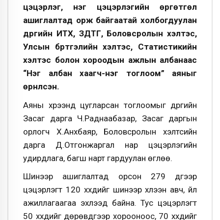
цэцэрлэг, нэг цэцэрлэгийн өргөтгөл
ашиглалтад орж байгаатай холбогдуулан
дүүргийн ИТХ, ЗДТГ, Боловсролын хэлтэс,
Улсын бүртгэлийн хэлтэс, Статистикийн
хэлтэс болон хороодын ажлын албанаас
“Нэг албан хаагч-нэг тоглоом” аяныг
өрнүүлсэн.
Аяны хүрээнд цугларсан тоглоомыг дүүргийн
Засаг дарга Ч.Раднаабазар, Засаг даргын
орлогч Х.Анхбаяр, Боловсролын хэлтсийн
дарга Д.Отгонжаргал нар цэцэрлэгийн
удирдлага, багш нарт гардуулан өглөө.
Шинээр ашиглалтад орсон 279 дүгээр
цэцэрлэгт 120 хүүхдийг шинээр хүлээн авч, үйл
ажиллагаагаа эхлээд байна. Тус цэцэрлэгт
50 хүүхдийг дөрөвдүгээр хорооноос, 70 хүүхдийг