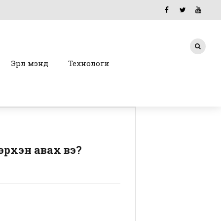
Эрүүл мэнд
Технологи
эрхэн авах вэ?