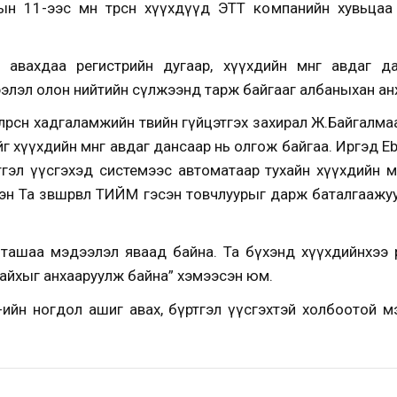
ын 11-ээс өмнө төрсөн хүүхдүүд ЭТТ компанийн хувьца
 авахдаа регистрийн дугаар, хүүхдийн мөнгө авдаг д
ээлэл олон нийтийн сүлжээнд тарж байгааг албаныхан ан
лөрсөн хадгаламжийн төвийн гүйцэтгэх захирал Ж.Байгалм
 хүүхдийн мөнгө авдаг дансаар нь олгож байгаа. Иргэд E
тгэл үүсгэхэд системээс автоматаар тухайн хүүхдийн мө
эн Та зөвшөөрвөл ТИЙМ гэсэн товчлуурыг дарж баталгаажуу
ташаа мэдээлэл яваад байна. Та бүхэнд хүүхдийнхээ 
 байхыг анхааруулж байна” хэмээсэн юм.
-ийн ногдол ашиг авах, бүртгэл үүсгэхтэй холбоотой м