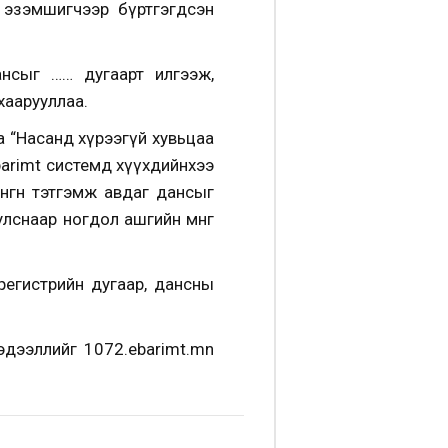
а эзэмшигчээр бүртгэгдсэн
ансыг …… дугаарт илгээж,
хаарууллаа.
аа “Насанд хүрээгүй хувьцаа
barimt системд хүүхдийнхээ
нгөн тэтгэмж авдаг дансыг
лснаар ногдол ашгийн мөнгө
регистрийн дугаар, дансны
эдээллийг 1072.ebarimt.mn