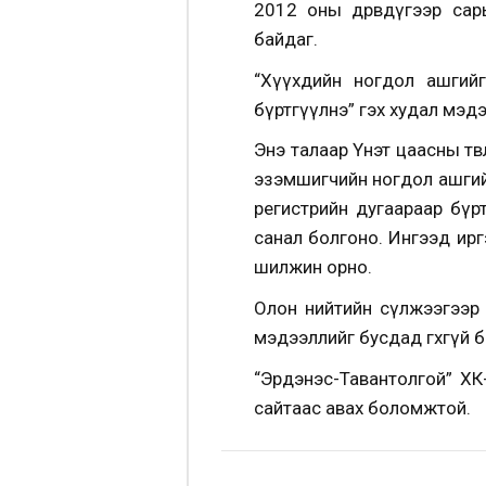
2012 оны дөрөвдүгээр сар
байдаг.
“Хүүхдийн ногдол ашгийг
бүртгүүлнэ” гэх худал мэд
Энэ талаар Үнэт цаасны төв
эзэмшигчийн ногдол ашгийг
регистрийн дугаараар бүр
санал болгоно. Ингээд ирг
шилжин орно.
Олон нийтийн сүлжээгээр 
мэдээллийг бусдад өгөхгүй
“Эрдэнэс-Тавантолгой” ХК
сайтаас авах боломжтой.