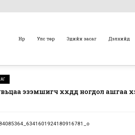
Нүүр
Улс төр
Эдийн засаг
Дэлхийд
САГ
ьцаа эзэмшигч хүүхдүүд ногдол ашгаа х