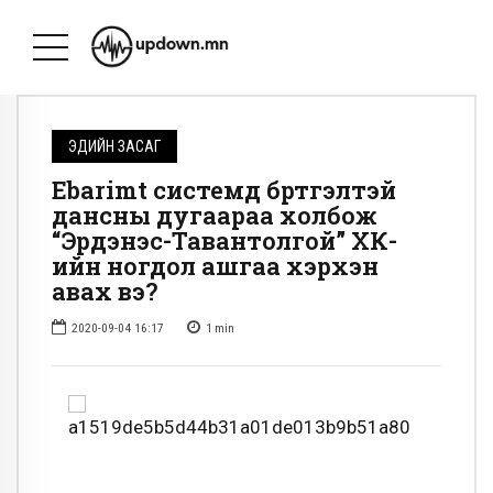
ЭДИЙН ЗАСАГ
Ebarimt системд бүртгэлтэй
дансны дугаараа холбож
“Эрдэнэс-Тавантолгой” ХК-
ийн ногдол ашгаа хэрхэн
авах вэ?
2020-09-04 16:17
1
min