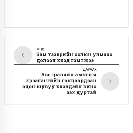
ӨМНӨХ
Зам тээврийн ослын улмаас
долоон хүүхэд гэмтжээ
ДАРААХ
Австралийн амьтны
хүрээлэнгийн ганцаардсан
оцон шувуу хүүхэлдэйн кино
үзэх дуртай