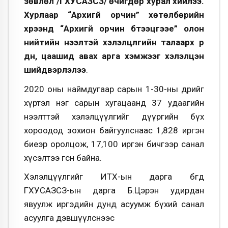
зөвлөл /ГХУСАЗСЗ/ өчигдөр хурал хийлээ.
Хурлаар “Архигүй орчин” хөтөлбөрийн
хүрээнд “Архигүй орчин бүтээцгээе” олон
нийтийн нээлтэй хэлэлцүүлгийн талаарх үр
дүн, цаашид авах арга хэмжээг хэлэлцэн
шийдвэрлэлээ
.
2020 оны наймдугаар сарын 1-30-ны өдрийг
хүртэл нэг сарын хугацаанд 37 удаагийн
нээлттэй хэлэлцүүлгийг дүүргийн бүх
хороодод зохион байгуулснаас 1,828 иргэн
биеэр оролцож, 17,100 иргэн бичгээр санал
хүсэлтээ өгсөн байна.
Хэлэлцүүлгийг ИТХ-ын дарга бөгөөд
ГХУСАЗСЗ-ын дарга Б.Цэрэн удирдан
явуулж иргэдийн дунд асуумж бүхий санал
асуулга дэвшүүлснээс