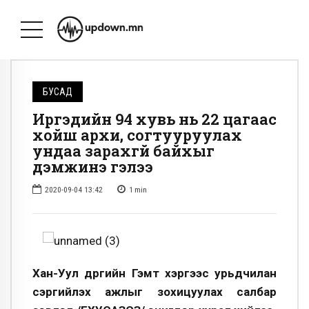
БУСАД
Иргэдийн 94 хувь нь 22 цагаас
хойш архи, согтууруулах
ундаа зарахгүй байхыг
дэмжинэ гэлээ
2020-09-04 13:42
1
min
Хан-Уул дүүргийн Гэмт хэргээс урьдчилан
сэргийлэх ажлыг зохицуулах салбар