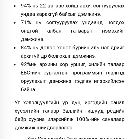
94% нь 22 цагаас хойш архи, согтууруулах
ундаа зарахгүй байхыг дэмжинэ.
71% нь согтууруулах ундаанд ногдох
онцгой албан татварыг нэмэхийг
дэмжинэ.
84% нь долоо хоног бүрийн аль нэг өдрийг
архигүй өдөр болгохыг дэмжинэ.
92%нь архины хор уршиг, хөнөөлийн талаар
ЕБС-ийн сургалтын программын төлөвлөгөөнд
оруулахыг дэмжинэ гэдгээ илэрхийлсэн
байна.
Уг хэлэлцүүлгийн үр дүн, иргэдийн санал
хүсэлтийн талаар Зөвлөлийн гишүүд өөрсдийн
байр сууриа илэрхийлж 100%-ийн саналаар
дэмжиж шийдвэрлэлээ.