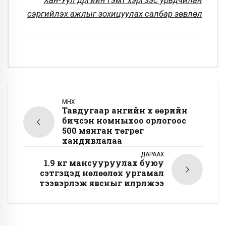
Хан-Уул дүүргийн Гэмт хэргээс урьдчилан
сэргийлэх ажлыг зохицуулах салбар зөвлөл
ӨМНӨХ
Тавдугаар ангийн хүү өөрийн
бичсэн номныхоо орлогоос
500 мянган төгрөг
хандивлалаа
ДАРААХ
1.9 кг мансууруулах буюу
сэтгэцэд нөлөөлөх ургамал
тээвэрлэж явсныг илрүүлжээ