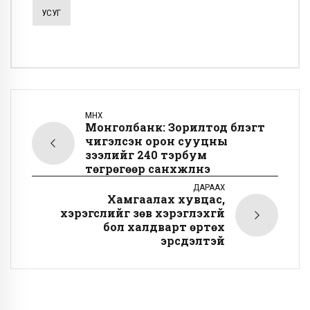
УСУГ
ӨМНӨХ
Монголбанк: Зорилтод бүлэгт
чигэлсэн орон сууцны
зээлийг 240 тэрбум
төгрөгөөр санхүүжүүлнэ
ДАРААХ
Хамгаалах хувцас,
хэрэгслийг зөв хэрэглэхгүй
бол халдварт өртөх
эрсдэлтэй