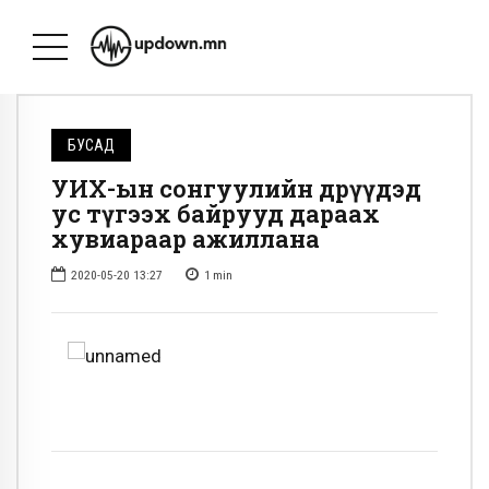
БУСАД
УИХ-ын сонгуулийн өдрүүдэд
ус түгээх байрууд дараах
хувиараар ажиллана
2020-05-20 13:27
1
min