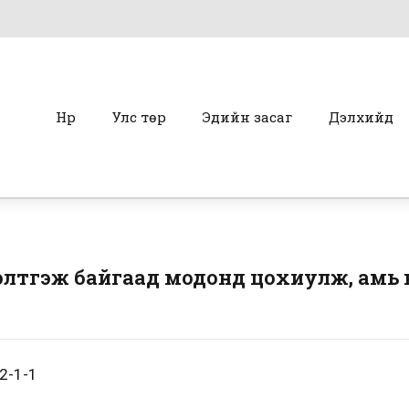
Нүүр
Улс төр
Эдийн засаг
Дэлхийд
элтгэж байгаад модонд цохиулж, амь 