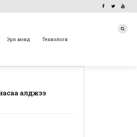
Эрүүл мэнд
Технологи
насаа алджээ