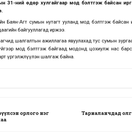
рын 31-ний өдөр хулгайгаар мод бэлтгэж байсан ир
э.
йн Баян-Агт сумын нутагт ууланд мод бэлтгэж байсан
даагийн байгууллагад иржээ.
аагчид шалгалтын ажиллагаа явуулахад тус сумын зургаа
өлгүйгээр мод бэлтгэж байгаад модонд цохиулж нас бар
арт үргэлжлүүлэн шалгаж байна.
өрүүлсэн орлого нэг
Тариаланчдад олго
лаа