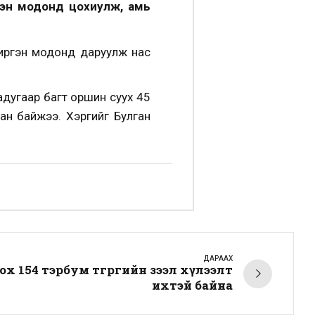
гэн модонд цохиулж, амь
 иргэн модонд даруулж нас
дугаар багт оршин суух 45
сан байжээ. Хэргийг Булган
ДАРААХ
х 154 тэрбум төгрөгийн зээл хүлээлт
ихтэй байна