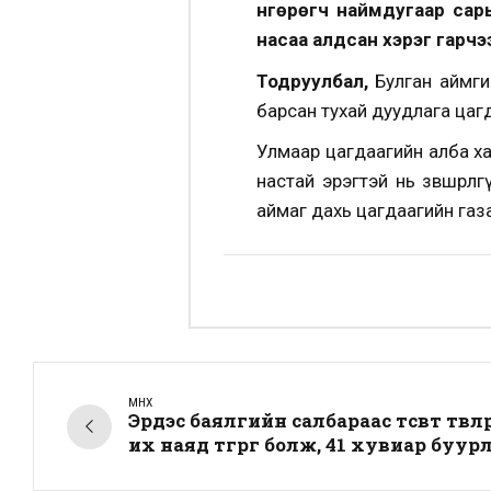
Өнгөрөгч наймдугаар са
насаа алдсан хэрэг гарчэ
Тодруулбал,
Булган аймги
барсан тухай дуудлага цаг
Улмаар цагдаагийн алба х
настай эрэгтэй нь зөвшөөр
аймаг дахь цагдаагийн газ
ӨМНӨХ
Эрдэс баялгийн салбараас төсөвт төвл
их наяд төгрөг болж, 41 хувиар буур