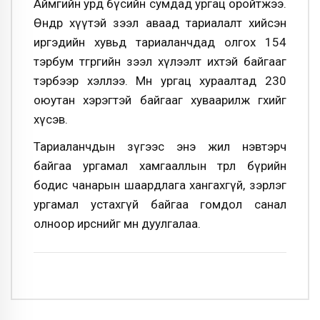
Аймгийн урд бүсийн сумдад ургац оройтжээ.
Өндөр хүүтэй зээл аваад тариалалт хийсэн
иргэдийн хувьд тариаланчдад олгох 154
тэрбум төгрөгийн зээл хүлээлт ихтэй байгааг
тэрбээр хэллээ. Мөн ургац хураалтад 230
оюутан хэрэгтэй байгааг хуваарилж өгөхийг
хүсэв.
Тариаланчдын зүгээс энэ жил нэвтэрч
байгаа ургамал хамгааллын төрөл бүрийн
бодис чанарын шаардлага хангахгүй, зэрлэг
ургамал устахгүй байгаа гомдол санал
олноор ирснийг мөн дуулгалаа.