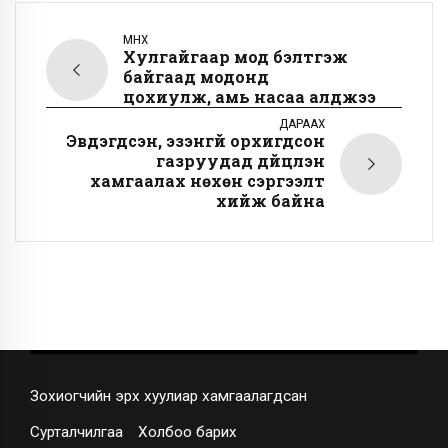
ӨМНӨХ
Хулгайгаар мод бэлтгэж
байгаад модонд
цохиулж, амь насаа алджээ
ДАРААХ
Эвдэгдсэн, эзэнгүй орхигдсон
газруудад дүйцүүлэн
хамгаалах нөхөн сэргээлт
хийж байна
Зохиогчийн эрх хуулиар хамгаалагдсан
Сурталчилгаа
Холбоо барих