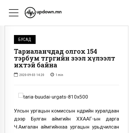
БУСАД
Тариаланчдад олгох 154
тэрбум төгрөгийн зээл хүлээлт
ихтэй байна
2020-09-03 14:20
1
min
Улсын ургацын комиссын өнөөдрийн хуралдаан
дээр Булган аймгийн ХХААГ-ын дарга
Ч.Амгалан аймгийнхаа ургацын урьдчилсан