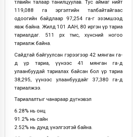
төлөвийн талаар танилцуулав. Тус аймаг нийт
119,088 га эргэлтийн талбайтайгаас
одоогийн байдлаар 97,254 га-г эзэмшээд
явж байна. Жилд 101 ААН, 80 иргэн үр тариа
тариалдаг. 511 өрх төмс, хүнсний ногоо
тариалж байна.
Сайдтай байгуулсан гэрээгээр 42 мянган га-
д үр тариа, үүнээс 41 мянган га-д
улаанбуудай тариалах байсан бол үр тариа
38,295, үүнээс улаанбуудайг 37,380 га-д
тариалжээ.
Тариалалтыг чанараар дүгнэвэл
6.28% нь онц
91.2% нь сайн
2.52% нь дунд үнэлгээтэй байна.