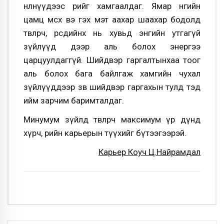
нөлөөнүүдээс өөрийгөө хамгаалдаг. Ямар өнгийн
цамц өмсөх вэ гэх мэт аахар шаахар бодолд
төвлөрч, өөрсдийнх нь хувьд энгийн утгагүй
зүйлүүд дээр аль болох энергээ
царцуулдаггүй. Шийдвэр гаргалтынхаа тоог
аль болох бага байлгаж хамгийн чухал
зүйлүүддээр зөв шийдвэр гаргахын тулд тэд
ийм зарчим баримталдаг.
Минумум зүйлд төвлөрч максимум үр дүнд
хүрч, өөрийн карьерын түүхийг бүтээгээрэй.
Карьер Коуч Ц.Найрамдал