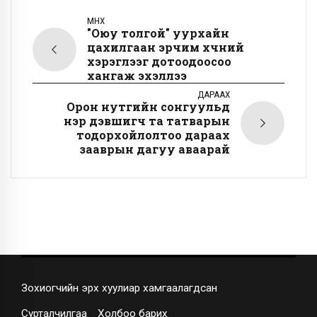
ӨМНӨХ
"Оюу толгой" уурхайн
цахилгаан эрчим хүчний
хэрэглээг дотоодоосоо
хангаж эхэллээ
ДАРААХ
Орон нутгийн сонгуульд
нэр дэвшигч та татварын
тодорхойлолтоо дараах
зааврын дагуу аваарай
Зохиогчийн эрх хуулиар хамгаалагдсан
Сурталчилгаа
Холбоо барих