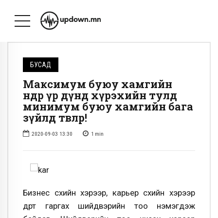
БУСАД
Максимум буюу хамгийн
өндөр үр дүнд хүрэхийн тулд
минимум буюу хамгийн бага
зүйлд төвлөр!
2020-09-03 13:30
1
min
Бизнес өсөхийн хэрээр, карьер өсөхийн хэрээр
өдөрт гаргах шийдвэрийн тоо нэмэгдэж