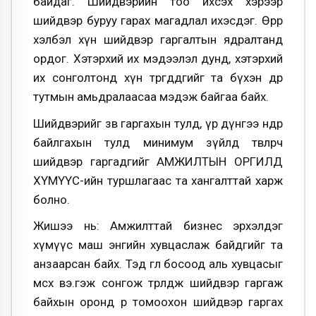
байдаг. Шийдвэрийн тоо ихсэх хэрээр
шийдвэр буруу гарах магадлал ихэсдэг. Өөрөөр
хэлбэл хүн шийдвэр гаргалтын ядралтанд
ордог. Хэтэрхий их мэдээлэл дунд, хэтэрхий
их сонголтонд хүн төөрөгддөгийг та бүхэн өдөр
тутмын амьдралаасаа мэдэж байгаа байх.
Шийдвэрийг зөв гаргахын тулд, үр дүнгээ өндөр
байлгахын тулд минимум зүйлд төвлөрч
шийдвэр гаргадгийг АМЖИЛТЫН ОРГИЛД
ХҮМҮҮС-ийн туршлагаас та хангалттай харж
болно.
Жишээ нь: Амжилттай бизнес эрхэлдэг
хүмүүс маш энгийн хувцаслаж байдгийг та
анзаарсан байх. Тэд өглөө босоод аль хувцасыг
өмсөх вэ.гэж сонгож төөрөлдөж шийдвэр гаргаж
байхын оронд өөр томоохон шийдвэр гаргах