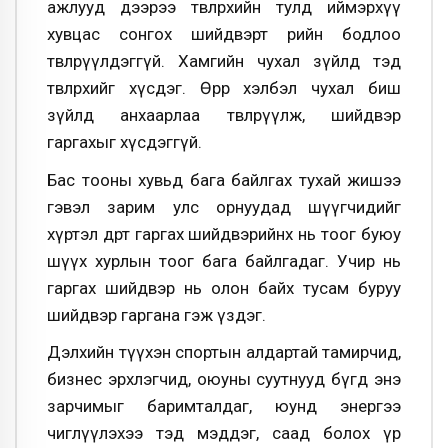
ажлууд дээрээ төвлөрөхийн тулд иймэрхүү
хувцас сонгох шийдвэрт өөрийн бодлоо
төвлөрүүлдэггүй. Хамгийн чухал зүйлд тэд
төвлөрөхийг хүсдэг. Өөрөөр хэлбэл чухал биш
зүйлд анхаарлаа төвлөрүүлж, шийдвэр
гаргахыг хүсдэггүй.
Бас тооны хувьд бага байлгах тухай жишээ
гэвэл зарим улс орнуудад шүүгчидийг
хүртэл өдөрт гаргах шийдвэрийнх нь тоог буюу
шүүх хурлын тоог бага байлгадаг. Учир нь
гаргах шийдвэр нь олон байх тусам буруу
шийдвэр гаргана гэж үздэг.
Дэлхийн түүхэн спортын алдартай тамирчид,
бизнес эрхлэгчид, оюуны суутнууд бүгд энэ
зарчимыг баримталдаг, юунд энергээ
чиглүүлэхээ тэд мэддэг, саад болох үр