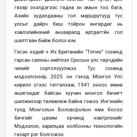
газар эзэлдэгээс гадна хүн амын тоо бага,
Азийн худалдааны гол маршрутууд тус
улсыг дайрч биш тойрон өнгөрдөг нь
хэвлэлийнхний анхааралд өртдөггүйн гол
шалтгаан байж болох юм.
Гэсэн хэдий ч Их Британийн “Times” сонинд
гарсан саяхны нийтлэл Оросын улс төрчдийн
чихийг сортолзуулжээ. Тус сонинд
мэдээлснээр, 2025 он гэхэд Монгол Улс
кирилл үсгээс татгалзаж, 1941 оноос өмнө
ашигладаг байсан хуучин монгол бичигт
шилжихээр төлөвлөж байна гэжээ. Ингэхийн
тулд Монголын Боловсролын яам босоо
бичгийг цахим орчинд нэвтрүүлэхийг
Мэдээлэл, харилцаа холбооны технологийн
газарт үүрэг болгожээ.