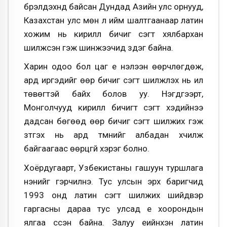
бүрэлдэхүүнд байсан Дундад Азийн улс орнууд,
Казахстан улс мөн л ийм шалтгаанаар латин
хожим нь кирилл бичиг үсэгт хялбархан
шилжсэн гэж шинжээчид үздэг байна.
Харин одоо бол цаг үе нэлээн өөрчлөгдөж,
ард иргэдийг өөр бичиг үсэгт шилжүүлэх нь илүү
төвөгтэй байх болов уу. Нэгдүгээрт,
Монголчууд кирилл бичигт үсэгт хэдийнээ
дадсан бөгөөд өөр бичиг үсэгт шилжих гэж
зүтгэх нь ард түмнийг албадан хүчилж
байгаагаас өөрцгүй хэрэг болно.
Хоёрдугаарт, Узбекистаны гашуун туршлага
үнэнийг гэрчилнэ. Тус улсын эрх баригчид
1993 онд латин үсэгт шилжих шийдвэр
гаргасны дараа тус улсад үе хоорондын
ялгаа үүссэн байна. Залуу үеийнхэн латин