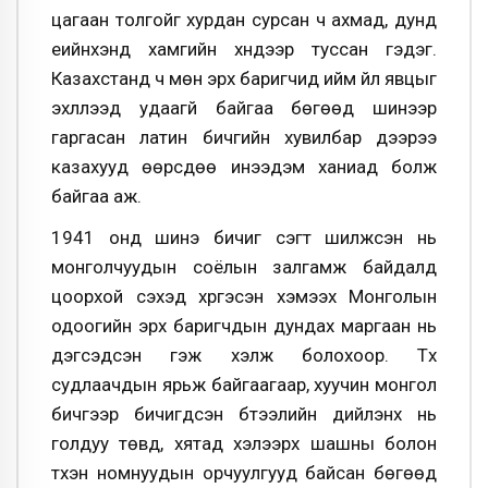
цагаан толгойг хурдан сурсан ч ахмад, дунд
үеийнхэнд хамгийн хүндээр туссан гэдэг.
Казахстанд ч мөн эрх баригчид ийм үйл явцыг
эхлүүлээд удаагүй байгаа бөгөөд шинээр
гаргасан латин бичгийн хувилбар дээрээ
казахууд өөрсдөө инээдэм ханиад болж
байгаа аж.
1941 онд шинэ бичиг үсэгт шилжсэн нь
монголчуудын соёлын залгамж байдалд
цоорхой үүсэхэд хүргэсэн хэмээх Монголын
одоогийн эрх баригчдын дундах маргаан нь
дэгсэдсэн гэж хэлж болохоор. Түүх
судлаачдын ярьж байгаагаар, хуучин монгол
бичгээр бичигдсэн бүтээлийн дийлэнх нь
голдуу төвд, хятад хэлээрх шашны болон
түүхэн номнуудын орчуулгууд байсан бөгөөд