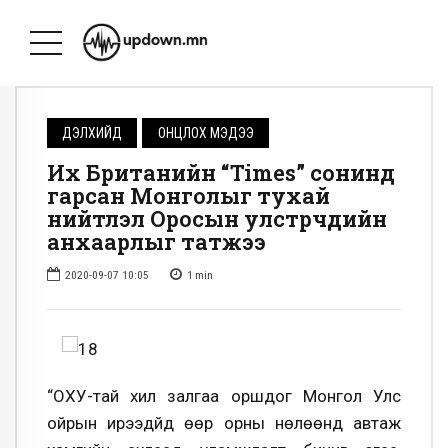
ДЭЛХИЙД
ОНЦЛОХ МЭДЭЭ
Их Британийн “Times” сонинд
гарсан Монголыг тухай
нийтлэл Оросын улстөрчдийн
анхаарлыг татжээ
2020-09-07 10:05
1
min
“ОХУ-тай хил залгаа оршдог Монгол Улс
ойрын ирээдүйд өөр орны нөлөөнд автаж