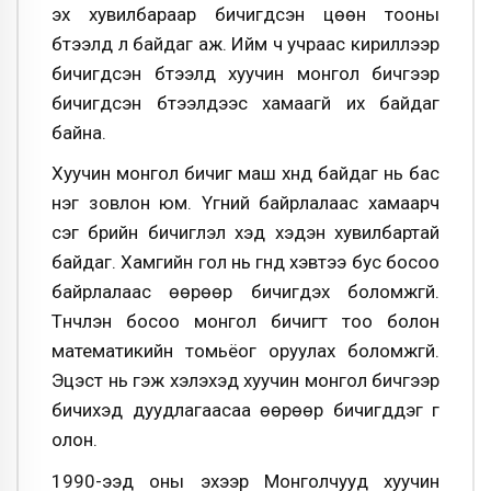
эх хувилбараар бичигдсэн цөөн тооны
бүтээлүүд л байдаг аж. Ийм ч учраас кириллээр
бичигдсэн бүтээлүүд хуучин монгол бичгээр
бичигдсэн бүтээлүүдээс хамаагүй их байдаг
байна.
Хуучин монгол бичиг маш хүнд байдаг нь бас
нэг зовлон юм. Үгний байрлалаас хамаарч
үсэг бүрийн бичиглэл хэд хэдэн хувилбартай
байдаг. Хамгийн гол нь үгнүүд хэвтээ бус босоо
байрлалаас өөрөөр бичигдэх боломжгүй.
Түүнчлэн босоо монгол бичигт тоо болон
математикийн томьёог оруулах боломжгүй.
Эцэст нь гэж хэлэхэд хуучин монгол бичгээр
бичихэд дуудлагаасаа өөрөөр бичигддэг үг
олон.
1990-ээд оны эхээр Монголчууд хуучин