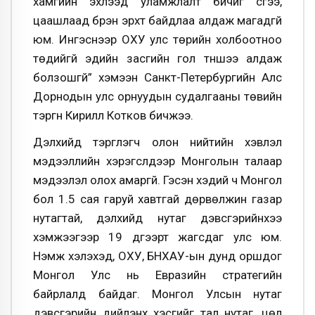
хамгийн эхлээд уламжлалт бичиг үсгээ,
цаашлаад бүрэн эрхт байдлаа алдаж магадгүй
юм. Ингэснээр ОХУ улс төрийн холбоотноо
төдийгүй эдийн засгийн гол түншээ алдаж
болзошгүй” хэмээн Санкт-Петербургийн Алс
Дорнодын улс орнуудын судалгааны төвийн
тэргүүн Кирилл Котков бичжээ.
Дэлхийд тэргүүлэгч олон нийтийн хэвлэл
мэдээллийн хэрэгслүүдээр Монголын талаар
мэдээлэл олох амаргүй. Гэсэн хэдий ч Монгол
бол 1.5 сая гаруй хавтгай дөрвөлжин газар
нутагтай, дэлхийд нутаг дэвсгэрийнхээ
хэмжээгээр 19 дүгээрт жагсдаг улс юм.
Нэмж хэлэхэд, ОХУ, БНХАУ-ын дунд оршдог
Монгол Улс нь Евразийн стратегийн
байрлалд байдаг. Монгол Улсын нутаг
дэвсгэрийн дийлэнх хэсгийг тал нутаг, цөл