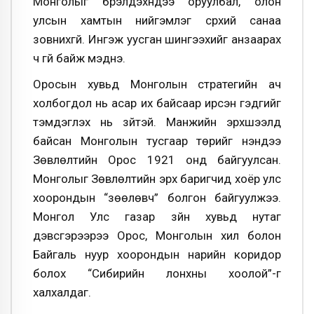
Монголыг бүрэлдэхүүндээ оруулбал, олон
улсын хамтын нийгэмлэг сүрхий санаа
зовнихгүй. Ингэж уусган шингээхийг анзаарах
ч үгүй байж мэднэ.
Оросын хувьд Монголын стратегийн ач
холбогдол нь асар их байсаар ирсэн гэдгийг
тэмдэглэх нь зүйтэй. Манжийн эрхшээлд
байсан Монголын тусгаар төрийг үнэндээ
Зөвлөлтийн Орос 1921 онд байгуулсан.
Монголыг Зөвлөлтийн эрх баригчид хоёр улс
хоорондын “зөөлөвч” болгон байгуулжээ.
Монгол Улс газар зүйн хувьд нутаг
дэвсгэрээрээ Орос, Монголын хил болон
Байгаль нуур хоорондын нарийн коридор
болох “Сибирийн лонхны хоолой”-г
халхалдаг.