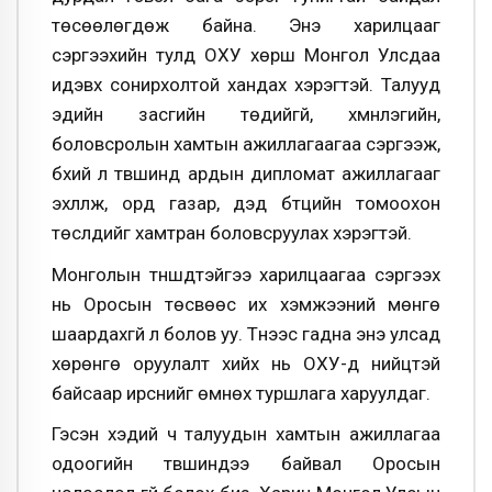
төсөөлөгдөж байна. Энэ харилцааг
сэргээхийн тулд ОХУ хөрш Монгол Улсдаа
идэвх сонирхолтой хандах хэрэгтэй. Талууд
эдийн засгийн төдийгүй, хүмүүнлэгийн,
боловсролын хамтын ажиллагаагаа сэргээж,
бүхий л түвшинд ардын дипломат ажиллагааг
эхлүүлж, орд газар, дэд бүтцийн томоохон
төслүүдийг хамтран боловсруулах хэрэгтэй.
Монголын түншүүдтэйгээ харилцаагаа сэргээх
нь Оросын төсвөөс их хэмжээний мөнгө
шаардахгүй л болов уу. Түүнээс гадна энэ улсад
хөрөнгө оруулалт хийх нь ОХУ-д нийцтэй
байсаар ирснийг өмнөх туршлага харуулдаг.
Гэсэн хэдий ч талуудын хамтын ажиллагаа
одоогийн түвшиндээ байвал Оросын