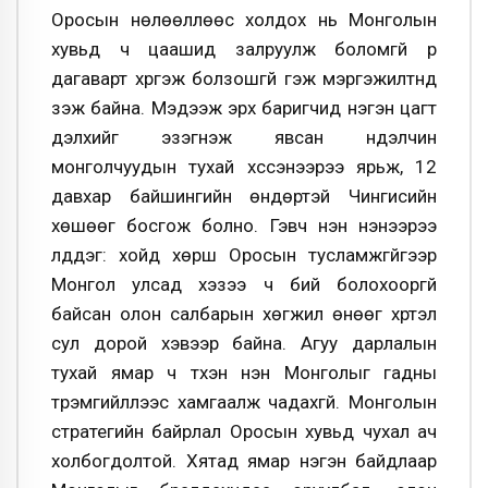
Оросын нөлөөллөөс холдох нь Монголын
хувьд ч цаашид залруулж боломгүй үр
дагаварт хүргэж болзошгүй гэж мэргэжилтнүүд
үзэж байна. Мэдээж эрх баригчид нэгэн цагт
дэлхийг эзэгнэж явсан нүүдэлчин
монголчуудын тухай хүссэнээрээ ярьж, 12
давхар байшингийн өндөртэй Чингисийн
хөшөөг босгож болно. Гэвч үнэн үнэнээрээ
үлддэг: хойд хөрш Оросын тусламжгүйгээр
Монгол улсад хэзээ ч бий болохооргүй
байсан олон салбарын хөгжил өнөөг хүртэл
сул дорой хэвээр байна. Агуу дарлалын
тухай ямар ч түүхэн үнэн Монголыг гадны
түрэмгийллээс хамгаалж чадахгүй. Монголын
стратегийн байрлал Оросын хувьд чухал ач
холбогдолтой. Хятад ямар нэгэн байдлаар