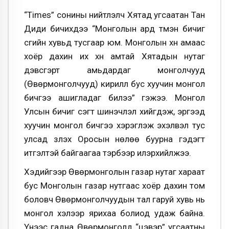
“Times” сонины нийтлэлч Хятад угсаатан Тан
Диди бичихдээ “Монголын ард түмэн бичиг
үсгийн хувьд тусгаар юм. Монголын хүн амаас
хоёр дахин их хүн амтай Хятадын нутаг
дэвсгэрт амьдардаг монголчууд
(Өвөрмонголчууд) кирилл бус хуучин монгол
бичгээ ашигладаг билээ” гэжээ. Монгол
Улсын бичиг үсэгт шинэчлэл хийгдэж, эргээд
хуучин монгол бичгээ хэрэглэж эхэлвэл тус
улсад үзүүлэх Оросын нөлөө буурна гэдэгт
итгэлтэй байгаагаа тэрбээр илэрхийлжээ.
Хэдийгээр Өвөрмонголын газар нутаг хараат
бус Монголын газар нутгаас хоёр дахин том
боловч Өвөрмонголчуудын тал гаруй хувь нь
монгол хэлээр ярихаа болиод удаж байна.
Үүнээс гадна Өвөрмонголд “цэвэр” угсаатны