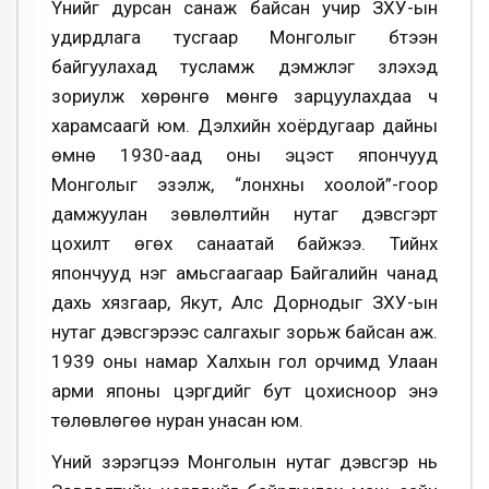
Үүнийг дурсан санаж байсан учир ЗХУ-ын
удирдлага тусгаар Монголыг бүтээн
байгуулахад тусламж дэмжлэг үзүүлэхэд
зориулж хөрөнгө мөнгө зарцуулахдаа ч
харамсаагүй юм. Дэлхийн хоёрдугаар дайны
өмнө 1930-аад оны эцэст япончууд
Монголыг эзэлж, “лонхны хоолой”-гоор
дамжуулан зөвлөлтийн нутаг дэвсгэрт
цохилт өгөх санаатай байжээ. Тийнхүү
япончууд нэг амьсгаагаар Байгалийн чанад
дахь хязгаар, Якут, Алс Дорнодыг ЗХУ-ын
нутаг дэвсгэрээс салгахыг зорьж байсан аж.
1939 оны намар Халхын гол орчимд Улаан
арми японы цэргүүдийг бут цохисноор энэ
төлөвлөгөө нуран унасан юм.
Үүний зэрэгцээ Монголын нутаг дэвсгэр нь