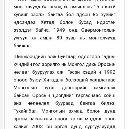
монголчууд багасаж, хүн амынх нь 15 хүрэхгүй
хувийг эзэлж байгаа бол үлдсэн 85 хувийг
үндсэндээ Хятад болон бусад үндэстэн
эзэлдэг байна. 1949 онд Өвөрмонголын
уугуул хүн амын 80 хувь нь монголчууд
байжээ.
Шинжээчдийн үзэж буйгаар, одоогоор гадны
хүчнүүдийн гол зорилго нь Монгол дахь Оросын
нөлөөг бууруулах аж. Гэсэн хэдий ч 1992
оноос буюу Хятадын болзошгүй халдлагаас
Монголын нутаг дэвсгэрийг хамгаалж
байсан Оросын цэргүүдийг гаргаснаас хойш
энэ нөлөөлөл буураад байгаа билээ.
Тухайлбал, Монголын ахмад болон дунд
эргэм насныхны өнөөг хүртэл мэддэг орос
хэлийг 2003 он хүртэл дунд сургуулиудад