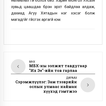
нөлөөлөл үгүй болох биз. Харин Монгол Улсын
хувьд цаашдаа бүрэн эрхт байдлаа алдаж,
дахиад Агуу Хятадын нэг хэсэг болж
магадгүйг үгүйсгэх аргагүй юм.
ӨМНӨХ
МҮБХ-ны ээлжит тавдугаар
"Их Эе"-ийн тов гарлаа
ДАРААХ
Сэрэмжлүүлэг: Зам тээврийн
ослын улмаас найман
хүүхэд гэмтжээ