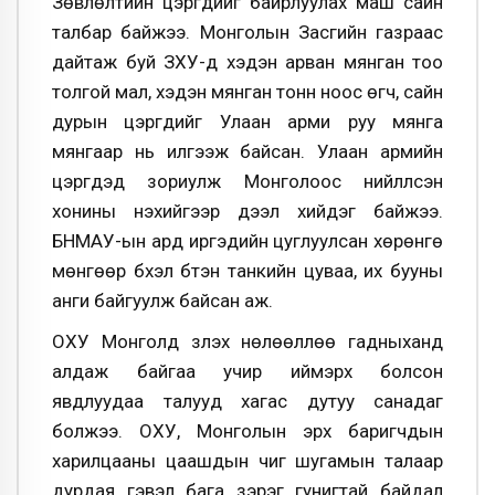
Зөвлөлтийн цэргүүдийг байрлуулах маш сайн
талбар байжээ. Монголын Засгийн газраас
дайтаж буй ЗХУ-д хэдэн арван мянган тоо
толгой мал, хэдэн мянган тонн ноос өгч, сайн
дурын цэргүүдийг Улаан арми руу мянга
мянгаар нь илгээж байсан. Улаан армийн
цэргүүдэд зориулж Монголоос нийлүүлсэн
хонины нэхийгээр дээл хийдэг байжээ.
БНМАУ-ын ард иргэдийн цуглуулсан хөрөнгө
мөнгөөр бүхэл бүтэн танкийн цуваа, их бууны
анги байгуулж байсан аж.
ОХУ Монголд үзүүлэх нөлөөллөө гадныханд
алдаж байгаа учир иймэрхүү болсон
явдлуудаа талууд хагас дутуу санадаг
болжээ. ОХУ, Монголын эрх баригчдын
харилцааны цаашдын чиг шугамын талаар
дурдая гэвэл бага зэрэг гунигтай байдал