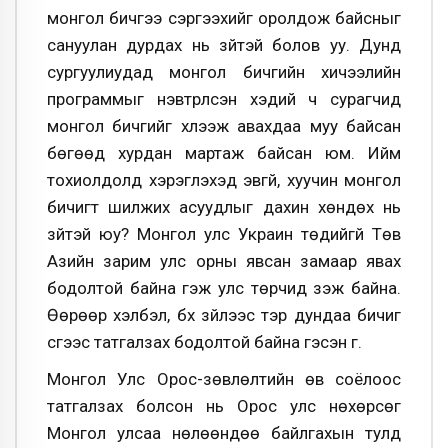
монгол бичгээ сэргээхийг оролдож байсныг
сануулан дурдах нь зүйтэй болов уу. Дунд
сургуулиудад монгол бичгийн хичээлийн
программыг нэвтрүүлсэн хэдий ч сурагчид
монгол бичгийг хүлээж авахдаа муу байсан
бөгөөд хурдан мартаж байсан юм. Ийм
тохиолдолд хэрэглэхэд эвгүй, хуучин монгол
бичигт шилжих асуудлыг дахин хөндөх нь
зүйтэй юу? Монгол улс Украин төдийгүй Төв
Азийн зарим улс орны явсан замаар явах
бодолтой байна гэж улс төрчид үзэж байна.
Өөрөөр хэлбэл, бүх зүйлээс тэр дундаа бичиг
үсгээс татгалзах бодолтой байна гэсэн үг.
Монгол Улс Орос-зөвлөлтийн өв соёлоос
татгалзах болсон нь Орос улс нөхөрсөг
Монгол улсаа нөлөөндөө байлгахын тулд