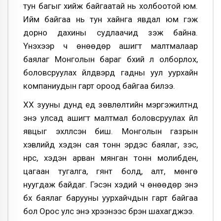
тун багыг хийж байгаатай нь холбоотой юм.
Ийм байгаа нь тун хайнга явдал юм гэж
дорно дахины судлаачид үзэж байна.
Үнэхээр ч өнөөдөр ашигт малтмалаар
баялаг Монголын бараг бүхий л олборлох,
боловсруулах үйлдвэрүүд гадны уул уурхайн
компаниудын гарт ороод байгаа билээ.
XX зууны дунд үед зөвлөлтийн мэргэжилтнүүд
энэ улсад ашигт малтмал боловсруулах үйл
явцыг эхлүүлсэн бишүү. Монголын газрын
хэвлийд хэдэн сая тонн эрдэс баялаг, зэс,
нүүрс, хэдэн арван мянган тонн молибден,
цагаан тугалга, гянт болд, алт, мөнгө
нуугдаж байдаг. Гэсэн хэдий ч өнөөдөр энэ
бүх баялаг барууны уурхайчдын гарт байгаа
бол Орос улс энэ хүрээнээс бүрэн шахагджээ.