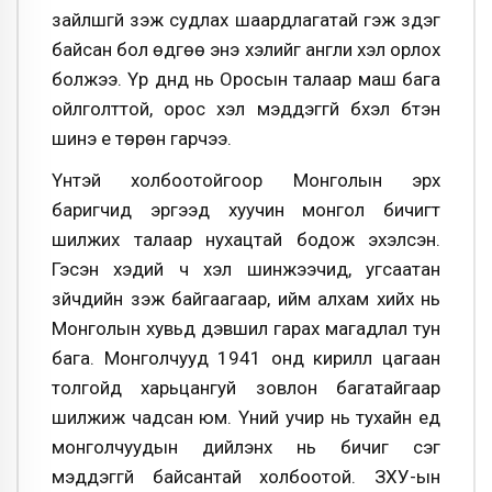
зайлшгүй үзэж судлах шаардлагатай гэж үздэг
байсан бол өдгөө энэ хэлийг англи хэл орлох
болжээ. Үр дүнд нь Оросын талаар маш бага
ойлголттой, орос хэл мэддэггүй бүхэл бүтэн
шинэ үе төрөн гарчээ.
Үүнтэй холбоотойгоор Монголын эрх
баригчид эргээд хуучин монгол бичигт
шилжих талаар нухацтай бодож эхэлсэн.
Гэсэн хэдий ч хэл шинжээчид, угсаатан
зүйчдийн үзэж байгаагаар, ийм алхам хийх нь
Монголын хувьд дэвшил гарах магадлал тун
бага. Монголчууд 1941 онд кирилл цагаан
толгойд харьцангуй зовлон багатайгаар
шилжиж чадсан юм. Үүний учир нь тухайн үед
монголчуудын дийлэнх нь бичиг үсэг
мэддэггүй байсантай холбоотой. ЗХУ-ын