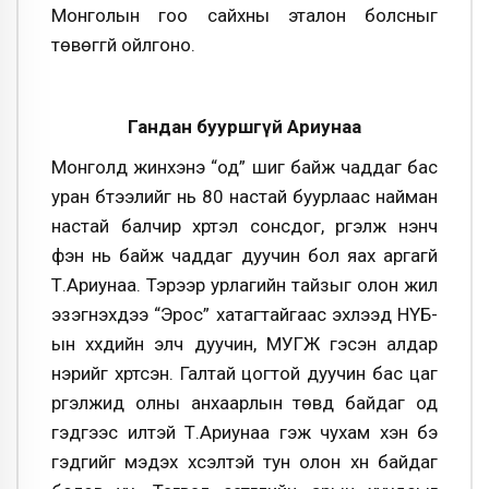
Монголын гоо сайхны эталон болсныг
төвөггүй ойлгоно.
Гандан бууршгүй Ариунаа
Монголд жинхэнэ “од” шиг байж чаддаг бас
уран бүтээлийг нь 80 настай буурлаас найман
настай балчир хүртэл сонсдог, үргэлж үнэнч
фэн нь байж чаддаг дуучин бол яах аргагүй
Т.Ариунаа. Тэрээр урлагийн тайзыг олон жил
эзэгнэхдээ “Эрос” хатагтайгаас эхлээд НҮБ-
ын хүүхдийн элч дуучин, МУГЖ гэсэн алдар
нэрийг хүртсэн. Галтай цогтой дуучин бас цаг
үргэлжид олны анхаарлын төвд байдаг од
гэдгээс илүүтэй Т.Ариунаа гэж чухам хэн бэ
гэдгийг мэдэх хүсэлтэй тун олон хүн байдаг