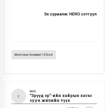
Эх сурвалж: HERO сэтгүүл
Монголын Хүсэмжит 10 Бүсгүй
ӨМНӨХ
“Зөрүүд эр”-ийн хайрын хагас
зуун жилийн түүх