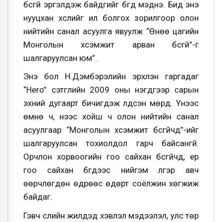
бүсгүй эргэлдэж байдгийг бүгд мэднэ. Бид энэ
нууцхан хүслийг ил болгох зорилгоор олон
нийтийн санал асуулга явуулж “Өнөө цагийн
Монголын хүсэмжит арван бүсгүй”-г
шалгаруулсан юм”.
Энэ бол Н.Дэмбэрэлийн эрхлэн гаргадаг
“Неro” сэтгүүлийн 2009 оны нэгдүгээр сарын
эхний дугаарт бичигдэж үлдсэн мөрүүд. Үүнээс
өмнө ч, үүнээс хойш ч олон нийтийн санал
асуулгаар “Монголын хүсэмжит бүсгүйчүүд”-ийг
шалгаруулсан тохиолдол гарч байсангүй.
Орчлон хорвоогийн гоо сайхан бүсгүйчүүд, ер
гоо сайхан бүгдээс нийгэм үлгэр авч
өөрчлөгдөн өдрөөс өдөрт соёлжин хөгжиж
байдаг.
Гэвч сүүлийн жилүүдэд хэвлэл мэдээлэл, улс төр