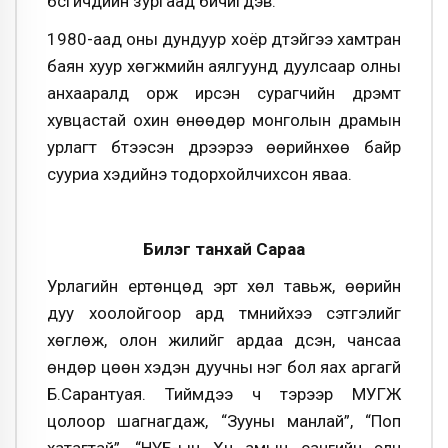
бүсгүйчүүдийн зургаад бичигдэв.
1980-аад оны дундуур хоёр дүүтэйгээ хамтран
баян хуур хөгжмийн аялгуунд дуулсаар олны
анхааралд орж ирсэн сурагчийн дүрэмт
хувцастай охин өнөөдөр монголын драмын
урлагт бүтээсэн дүрээрээ өөрийнхөө байр
сууриа хэдийнэ тодорхойлчихсон яваа.
Билэг танхай Сараа
Урлагийн ертөнцөд эрт хөл тавьж, өөрийн
дуу хоолойгоор ард түмнийхээ сэтгэлийг
хөглөж, олон жилийг ардаа үдсэн, чансаа
өндөр цөөн хэдэн дуучны нэг бол яах аргагүй
Б.Сарантуая. Тиймдээ ч тэрээр МУГЖ
цолоор шагнагдаж, “Зууны манлай”, “Поп