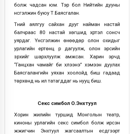
болж чадсан юм. Тэр бол Нийтийн дууны
үнсгэлжин буюу Т.Баясгалан.
Түүний аялгуу сайхан дууг найман настай
балчраас 80 настай хөгшид хүртэл сонсч
уярдаг. Үнсгэлжин өнөөдөр олон охидыг
урлагийн ертөнц рүү дагуулж, олон эрсийн
зүрхийг шархлуулж амжсан. Харин эрчүүд
“Ганцхан чамайг би хүлээнэ” хэмээн дуулах
Баясгалангийн уяхан хоолойд биш гадаад
төрхөнд нь илүү татагддаг нь нууц биш.
Секс симбол О.Энхтуул
Хорин жилийн туршид Монголын театр,
киноны урлагийн секс симбол болж ирсэн
жүжигчин Энхтуул жагсаалтын есдүгээрт