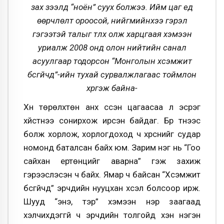
зах зээлд “ноён” суух болжээ. Ийм цаг үед
өөрчлөлт ороосой, нийгмийнхээ гэрэл
гэгээтэй талыг түлхүү олж харцгаая хэмээн
уриалж 2008 онд олон нийтийн санал
асуулгаар тодорсон “Монголын хүсэмжит
бүсгүйчүүд”-ийн тухай сурвалжлагаас тоймлон
хүргэж байна-
Хүн төрөлхтөн анх үүссэн цагаасаа л эсрэг
хүйстнээ сонирхож ирсэн байдаг. Бүр түүнээс
болж хорлож, хорлогдоход ч хүрснийг судар
номонд баталсан байх юм. Зарим нэг нь “Гоо
сайхан ертөнцийг аварна” гэж захиж
гэрээслэсэн ч байх. Ямар ч байсан “Хүсэмжит
бүсгүйчүүд” эрчүүдийн нууцхан хүсэл болсоор ирж.
Шууд “энэ, тэр” хэмээн нэр заагаад
хэлчихдэггүй ч эрчүүдийн толгойд хэн нэгэн