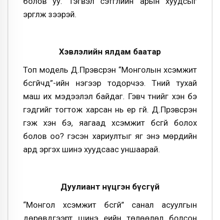
болов уу. Тэгвэл сэтгүүлийн арын хуудсыг
эргүүлж үзээрэй.
Хэвлэлийн ялдам баатар
Топ модель Д.Пүрэвсүрэн “Монголын хүсэмжит
бүсгүйчүүд”-ийн нэгээр тодорчээ. Түүний тухай
маш их мэдээлэл байдаг. Гэвч түүнийг хэн бэ
гэдгийг тогтож харсан нь ер үгүй. Д.Пүрэвсүрэн
гэж хэн бэ, яагаад хүсэмжит бүсгүй болох
болов оо? гэсэн хариултыг яг энэ мөрүүдийн
ард эргэх шинэ хуудсаас уншаарай.
Дуулиант нүцгэн бүсгүй
“Монгол хүсэмжит бүсгүй” санал асуулгын
дөрөвдүгээрт шинэ үеийн төлөөлөл болсон