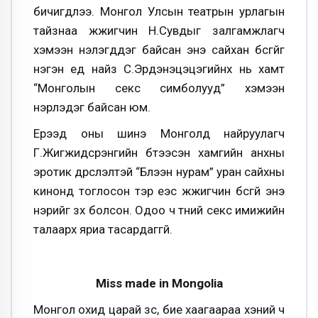
бичигдлээ. Монгол Улсын театрын урлагын
тайзнаа жүжигчин Н.Сувдыг залгамжлагч
хэмээн үнэлэгддэг байсан энэ сайхан бүсгүйг
нэгэн үед найз С.Эрдэнэцэцэгийнх нь хамт
“Монголын секс симболууд” хэмээн
нэрлэдэг байсан юм.
Ерээд оны шинэ Монголд найруулагч
Г.Жигжидсүрэнгийн бүтээсэн хамгийн анхны
эротик дүрслэлтэй “Бүлээн нурам” уран сайхны
кинонд тоглосон тэр үеэс жүжигчин бүсгүй энэ
нэрийг зүүх болсон. Одоо ч түүний секс имижийн
талаарх яриа тасардаггүй.
Miss made in Mongolia
Монгол охид царай зүс, бие хаагаараа хэний ч