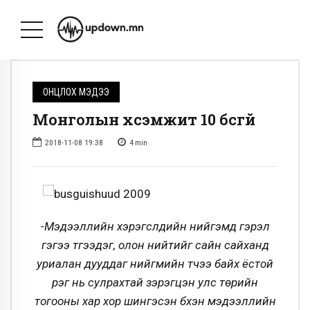
ОНЦЛОХ МЭДЭЭ
Монголын хүсэмжит 10 бүсгүй
2018-11-08 19:38
4
min
-Мэдээллийн хэрэгслүүдийн нийгэмд гэрэл
гэгээ түгээдэг, олон нийтийг сайн сайханд
уриалан дууддаг нийгмийн түүчээ байх ёстой
үүрэг нь сулрахтай зэрэгцэн улс төрийн
тогооны хар хор шингэсэн бүхэн мэдээллийн