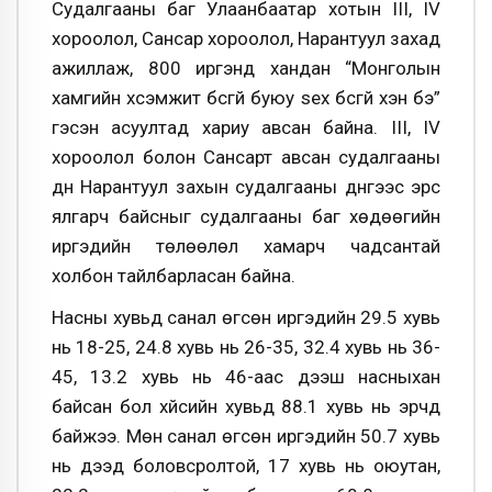
Судалгааны баг Улаанбаатар хотын III, IV
хороолол, Сансар хороолол, Нарантуул захад
ажиллаж, 800 иргэнд хандан “Монголын
хамгийн хүсэмжит бүсгүй буюу sex бүсгүй хэн бэ”
гэсэн асуултад хариу авсан байна. III, IV
хороолол болон Сансарт авсан судалгааны
дүн Нарантуул захын судалгааны дүнгээс эрс
ялгарч байсныг судалгааны баг хөдөөгийн
иргэдийн төлөөлөл хамарч чадсантай
холбон тайлбарласан байна.
Насны хувьд санал өгсөн иргэдийн 29.5 хувь
нь 18-25, 24.8 хувь нь 26-35, 32.4 хувь нь 36-
45, 13.2 хувь нь 46-аас дээш насныхан
байсан бол хүйсийн хувьд 88.1 хувь нь эрчүүд
байжээ. Мөн санал өгсөн иргэдийн 50.7 хувь
нь дээд боловсролтой, 17 хувь нь оюутан,