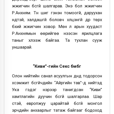
жүжигчин бүсгүй шалгарав. Энэ бол жүжигчин
Р.Анхням. Түүн шиг гэнэн томоогүй, даруухан
нүдтэй, халдашгүй боловч хүлцэнгүй дүр төрх
бүхий жүжигчин ховор. Мөн л арын хуудаст
Р.Анхнямын өөрийгөө нээсэн ярилцлага
таныг хүлээж байгаа. Та тухлан сууж
уншаарай.
“Киви”-гийн Секс бөмбөг
Олон нийтийн санал асуулгын дүнд тодорсон
хүсэмжит бүсгүйчүүдийн “Айргийн тав”-д нийтэд
Ука гэдэг нэрээр танигдсан “Киви”
хамтлагийн дуучин бүсгүй шалгарлаа. Шар
үстэй, европжуу царайтай бүсгүй монгол
эрчүүдийн анхаарлыг татаж байгааг бодоход