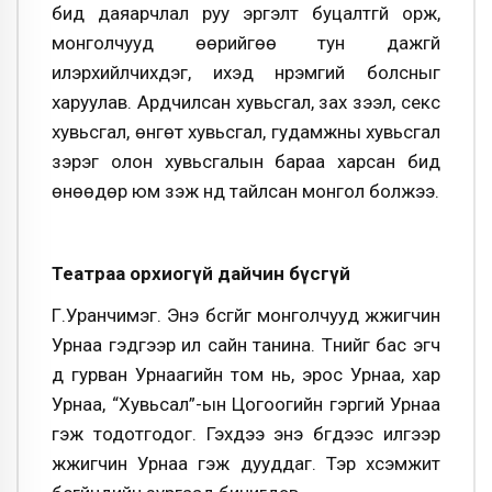
бид даяарчлал руу эргэлт буцалтгүй орж,
монголчууд өөрийгөө тун дажгүй
илэрхийлчихдэг, ихэд нүүрэмгий болсныг
харуулав. Ардчилсан хувьсгал, зах зээл, секс
хувьсгал, өнгөт хувьсгал, гудамжны хувьсгал
зэрэг олон хувьсгалын бараа харсан бид
өнөөдөр юм үзэж нүд тайлсан монгол болжээ.
Театраа орхиогүй дайчин бүсгүй
Г.Уранчимэг. Энэ бүсгүйг монголчууд жүжигчин
Урнаа гэдгээр илүү сайн танина. Түүнийг бас эгч
дүү гурван Урнаагийн том нь, эрос Урнаа, хар
Урнаа, “Хувьсал”-ын Цогоогийн гэргий Урнаа
гэж тодотгодог. Гэхдээ энэ бүгдээс илүүгээр
жүжигчин Урнаа гэж дууддаг. Тэр хүсэмжит