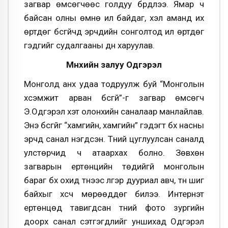
загвар өмсөгчөөс голдуу бүрдлээ. Ямар ч
байсан олны өмнө ил байдаг, хэл аманд их
өртдөг бүсгүйчүүд эрчүүдийн сонголтод илүү өртдөг
гэдгийг судалгааны дүн харуулав.
Мөнхийн залуу Одгэрэл
Монголд анх удаа тодруулж буй “Монголын
хүсэмжит арван бүсгүй”-г загвар өмсөгч
Э.Одгэрэл хэт олонхийн саналаар манлайлав.
Энэ бүсгүйг “хамгийн, хамгийн” гэдэгт бүх насны
эрчүүд санал нэгдсэн. Түүний цуглуулсан саналд
улстөрчид ч атаархах болно. Зөвхөн
загварын ертөнцийн төдийгүй монголын
бараг бүх охид түүнээс үлгэр дууриал авч, түүн шиг
байхыг хүсч мөрөөддөг билээ. Интернэт
ертөнцөд тавигдсан түүний фото зургийн
доорх санал сэтгэгдлийг уншихад Одгэрэл