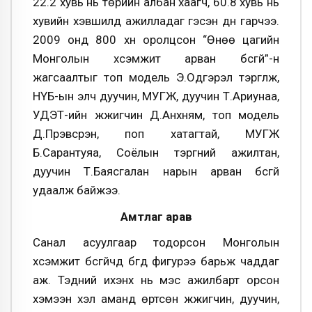
22.2 хувь нь төрийн албан хаагч, 60.8 хувь нь
хувийн хэвшилд ажилладаг гэсэн дүн гарчээ.
2009 онд 800 хүн оролцсон “Өнөө цагийн
Монголын хүсэмжит арван бүсгүй”-н
жагсаалтыг топ модель Э.Одгэрэл тэргүүлж,
НҮБ-ын элч дуучин, МУГЖ, дуучин Т.Ариунаа,
УДЭТ-ийн жүжигчин Д.Анхням, топ модель
Д.Пүрэвсүрэн, поп хатагтай, МУГЖ
Б.Сарантуяа, Соёлын тэргүүний ажилтан,
дуучин Т.Баясгалан нарын арван бүсгүй
удаалж байжээ.
Амтлаг арав
Санал асуулгаар тодорсон Монголын
хүсэмжит бүсгүйчүүд бүгд фигурээ барьж чаддаг
аж. Тэдний ихэнх нь мэс ажилбарт орсон
хэмээн хэл аманд өртсөн жүжигчин, дуучин,