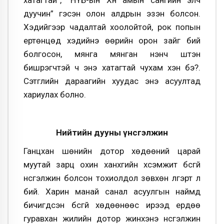
хатагтай”, “НҮБ-ын Хүн амын сангийн элч
дуучин” гэсэн олон алдрын эзэн болсон.
Хэдийгээр чадалтай хоолойтой, рок попын
ертөнцөд хэдийнэ өөрийн орон зайг бий
болгосон, мянга мянган үнэнч шүтэн
бишрэгчтэй ч энэ хатагтай чухам хэн бэ?.
Сэтгүүлийн дараагийн хуудас энэ асуултад
хариулах болно.
Нийтийн дууны үнсгэлжин
Ганцхан шөнийн дотор хөдөөний царай
муутай зарц охин ханхүүгийн хүсэмжит бүсгүй
үнсгэлжин болсон тохиолдол зөвхөн үлгэрт л
бий. Харин манай санал асуулгын наймд
бичигдсэн бүсгүй хөдөөнөөс ирээд ердөө
гуравхан жилийн дотор жинхэнэ үнсгэлжин