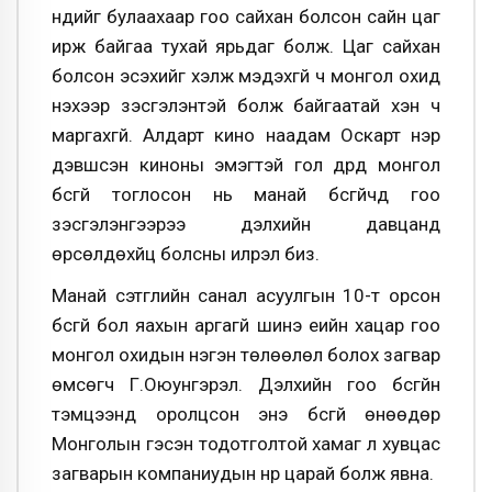
нүдийг булаахаар гоо сайхан болсон сайн цаг
ирж байгаа тухай ярьдаг болж. Цаг сайхан
болсон эсэхийг хэлж мэдэхгүй ч монгол охид
үнэхээр үзэсгэлэнтэй болж байгаатай хэн ч
маргахгүй. Алдарт кино наадам Оскарт нэр
дэвшсэн киноны эмэгтэй гол дүрд монгол
бүсгүй тоглосон нь манай бүсгүйчүүд гоо
үзэсгэлэнгээрээ дэлхийн давцанд
өрсөлдөхүйц болсны илрэл биз.
Манай сэтгүүлийн санал асуулгын 10-т орсон
бүсгүй бол яахын аргагүй шинэ үеийн хацар гоо
монгол охидын нэгэн төлөөлөл болох загвар
өмсөгч Г.Оюунгэрэл. Дэлхийн гоо бүсгүйн
тэмцээнд оролцсон энэ бүсгүй өнөөдөр
Монголын гэсэн тодотголтой хамаг л хувцас
загварын компаниудын нүүр царай болж явна.