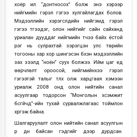
хоёр илүү “донтносох” болж энэ хэрээр
нийгмийн гэрэл гэгээ хулгайлагдах болов.
Мэдээллийн хэрэгслүүдийн нийгэмд гэрэл
гэгээ түгээдэг, олон нийтийг сайн сайханд
уриалан дууддаг нийгмийн түүчээ байх ёстой
үүрэг нь сулрахтай зэрэгцэн улс төрийн
тогооны хар хор шингэсэн бүхэн мэдээллийн
зах зээлд “ноён” суух болжээ. Ийм цаг үед
өөрчлөлт ороосой, нийгмийнхээ гэрэл
гэгээтэй талыг түлхүү олж харцгаая хэмээн
уриалж 2008 онд олон нийтийн санал
асуулгаар тодорсон “Монголын хүсэмжит
бүсгүйчүүд”-ийн тухай сурвалжлагаас тоймлон
хүргэж байна.
Шалгаруулалт олон нийтийн санал асуулгын
үр дүн байсан гэдгийг дээр дурдсан.