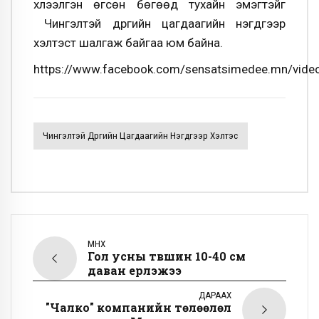
хүлээлгэн өгсөн бөгөөд тухайн эмэгтэйг
Чингэлтэй дүүргийн цагдаагийн нэгдүгээр
хэлтэст шалгаж байгаа юм байна.
https://www.facebook.com/sensatsimedee.mn/vid
Чингэлтэй Дүүргийн Цагдаагийн Нэгдүгээр Хэлтэс
ӨМНӨХ
Гол усны түвшин 10-40 см
даван үерлэжээ
ДАРААХ
"Чалко" компанийн төлөөлөл