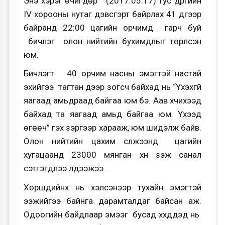
Энэ хэрэг өчигдөр (2017.05.17) тус дүүргийн
IV хорооны нутаг дэвсгэрт байрлах 41 дүгээр
байранд 22:00 цагийн орчимд гарч буй
бичлэг олон нийтийн бухимдлыг төрүүлсэн
юм.
Бичлэгт 40 орчим насны эмэгтэй настай
эхийгээ тагтан дээр зогсч байхад нь “Үхэхгүй
яагаад амьдраад байгаа юм бэ. Аав үхчихээд
байхад та яагаад амьд байгаа юм. Үхээд
өгөөч” гэх зэргээр харааж, юм шидэлж байв.
Олон нийтийн цахим сүлжээнд цагийн
хугацаанд 23000 мянган хүн үзэж санал
сэтгэгдлээ үлдээжээ.
Хөршүүдийнх нь хэлсэнээр тухайн эмэгтэй
ээжийгээ байнга дарамталдаг байсан аж.
Одоогийн байдлаар эмээг бусад хүүхдүүдэд нь