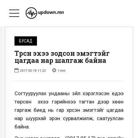
БУСАД
Төрсөн эхээ зодсон эмэгтэйг
цагдаа нар шалгаж байна
2017-05-18 11:22
1
min
Согтууруулах ундааны зүйл хэрэглэсэн үедээ
төрсөн эхээ гэрийнхээ тагтан дээр хөөн
гаргаж биед нь гар хүрсэн эмэгтэйг цагдаа
нар шуурхай эрэн сурвалжилж, саатуулсан
байна.