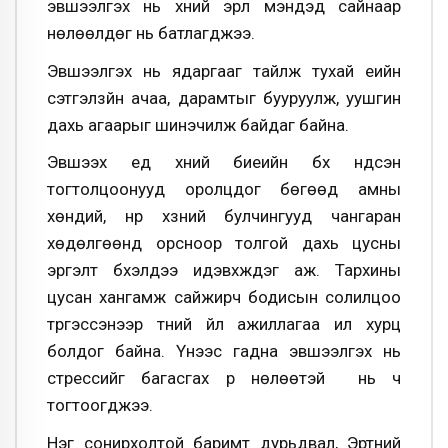
эвшээлгэх нь хүний эрүүл мэндэд сайнаар
нөлөөлдөг нь батлагджээ.
Эвшээлгэх нь ядаргааг тайлж тухай үеийн
сэтгэлзүйн ачаа, дарамтыг бууруулж, уушгин
дахь агаарыг шинэчилж байдаг байна.
Эвшээх үед хүний биеийн бүх үндсэн
тогтолцоонууд оролцдог бөгөөд амны
хөндий, нүүр хүзүүний булчингууд чангаран
хөдөлгөөнд орсноор толгой дахь цусны
эргэлт бүхэлдээ идэвхждэг аж. Тархины
цусан хангамж сайжирч бодисын солилцоо
түргэссэнээр түүний үйл ажиллагаа илүү хурц
болдог байна. Үүнээс гадна эвшээлгэх нь
стрессийг багасгах үр нөлөөтэй нь ч
тогтоогджээ.
Нэг сонирхолтой баримт дурьдвал, Эртний