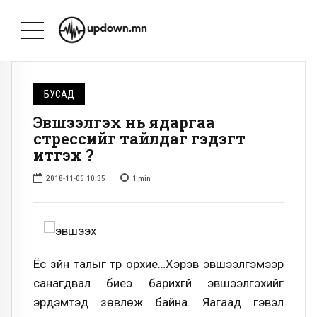
БУСАД
Эвшээлгэх нь ядаргаа
стрессийг тайлдаг гэдэгт
итгэх үү?
2018-11-06 10:35
1
min
Ёс зүйн талыг түр орхиё…Хэрэв эвшээлгэмээр
санагдвал биеэ барихгүй эвшээлгэхийг
эрдэмтэд зөвлөж байна. Яагаад гэвэл