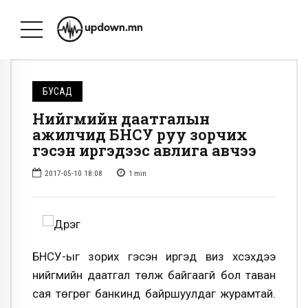
БУСАД
Нийгмийн даатгалын
ажилчид БНСУ руу зорчих
гэсэн иргэдээс авлига авчээ
2017-05-10 18:08
1
min
БНСУ-ыг зорих гэсэн иргэд виз хүсэхдээ
нийгмийн даатгал төлж байгаагүй бол таван
сая төгрөг банкинд байршуулдаг журамтай.