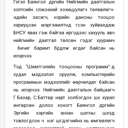
Гэтэл Баянгол дүүргийн Нийгмийн даатгалын
хэлтсийн сүлжээний зохицуулагч төлөвлөгч-
эдийн засагч, нэрийн дансны тооцоо
хариуцсан мэргэжилтнүүд үгсэн хуйвалдаж
БНСУ явах гэж байгаа иргэдээс хахууль авч
нийгмийн даатгал төлсөн гэдэг хуурамч
бичиг баримт бүрдүүлж өгдөг байсан нь
илэрчээ.
Тэд “Шимтгэлийн тооцооны программ”-д
худал мэдээлэл оруулж, компьютерийн
программын мэдээллийг өөрчилдөг байсан
нь илэрчээ. Нийгмийн даатгалын байцаагч
Г.Базар, С.Баттөр нарт холбогдох шүүх хурал
өнгөрсөн долоо хоногт Баянгол дүүргийн
Эрүүгийн хэргийн анхан шатны шүүхэд
товлогдсон ч нэг шүүгдэгчийнх нь өмгөөлөгч