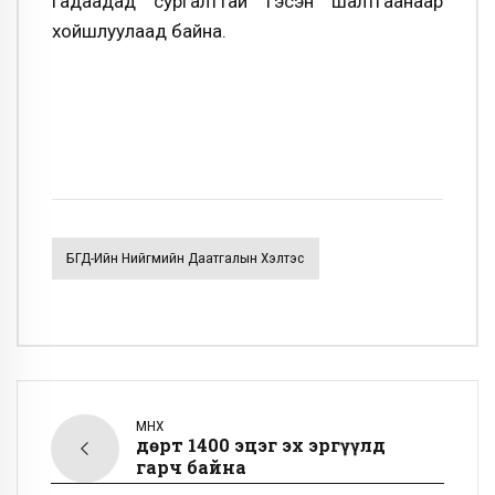
гадаадад сургалттай гэсэн шалтгаанаар
хойшлуулаад байна.
БГД-Ийн Нийгмийн Даатгалын Хэлтэс
ӨМНӨХ
Өдөрт 1400 эцэг эх эргүүлд
гарч байна