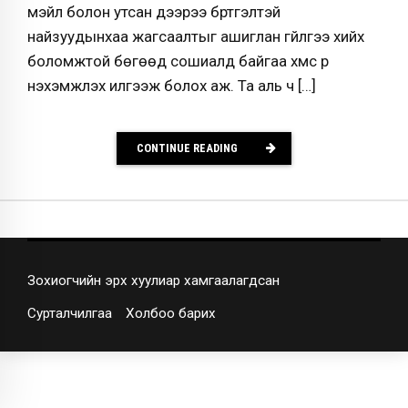
мэйл болон утсан дээрээ бүртгэлтэй
найзуудынхаа жагсаалтыг ашиглан гүйлгээ хийх
боломжтой бөгөөд сошиалд байгаа хүмүүс рүү
нэхэмжлэх илгээж болох аж. Та аль ч […]
CONTINUE READING
Зохиогчийн эрх хуулиар хамгаалагдсан
Сурталчилгаа
Холбоо барих