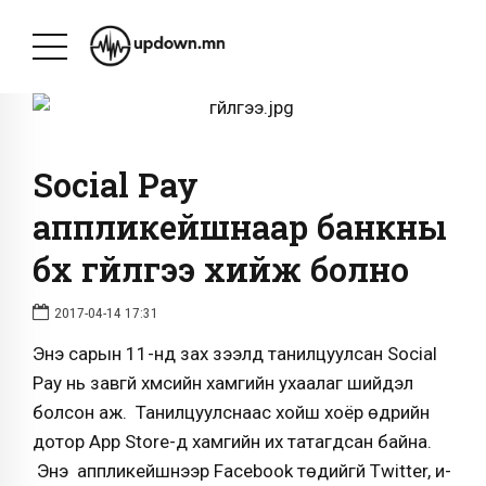
Social Pay
аппликейшнаар банкны
бүх гүйлгээ хийж болно
2017-04-14 17:31
Энэ сарын 11-нд зах зээлд танилцуулсан Social
Pay нь завгүй хүмүүсийн хамгийн ухаалаг шийдэл
болсон аж. Танилцуулснаас хойш хоёр өдрийн
дотор Аpp Store-д хамгийн их татагдсан байна.
Энэ аппликейшнээр Facebook төдийгүй Twitter, и-