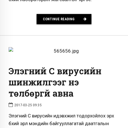
CONTINUE READING
Элэгний С вирусийн
шинжилгээг үнэ
төлбөргүй авна
2017-03-25 09:35
Элэгний С вирусийн идэвхжил тодорхойлох эрх
бүхий эрүүл мэндийн байгууллагатай даатгалын