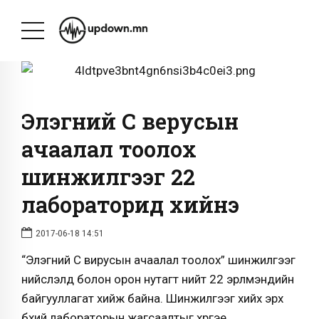
Элэгний С верусын
ачаалал тоолох
шинжилгээг 22
лабораторид хийнэ
2017-06-18 14:51
“Элэгний С вирусын ачаалал тоолох” шинжилгээг
нийслэлд болон орон нутагт нийт 22 эрүүлмэндийн
байгууллагат хийж байна. Шинжилгээг хийх эрх
бүхий лабораторын жагсаалтыг хүргэе.