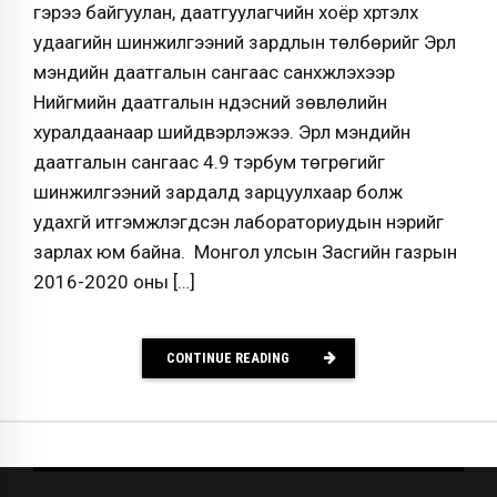
гэрээ байгуулан, даатгуулагчийн хоёр хүртэлх
удаагийн шинжилгээний зардлын төлбөрийг Эрүүл
мэндийн даатгалын сангаас санхүүжүүлэхээр
Нийгмийн даатгалын үндэсний зөвлөлийн
хуралдаанаар шийдвэрлэжээ. Эрүүл мэндийн
даатгалын сангаас 4.9 тэрбум төгрөгийг
шинжилгээний зардалд зарцуулхаар болж
удахгүй итгэмжлэгдсэн лабораториудын нэрийг
зарлах юм байна. Монгол улсын Засгийн газрын
2016-2020 оны […]
CONTINUE READING