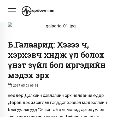
Б.Галаарид: Хэзээ ч,
хэрхэвч хөндөж үл болох
үнэт зүйл бол иргэдийн
мэдэх эрх
2017-05-03 09:44
Өнөөдөр Дэлхийн хэвлэлийн эрх чөлөөний өдөр.
Дөрөв дэх засаглал гэгддэг хэвлэл мэдээллийн
байгууллагууд “Эгзэгтэй цаг мөчид эргэцүүлэн
тунгаах ухаанаар хандах нь: Тайван, шударга,