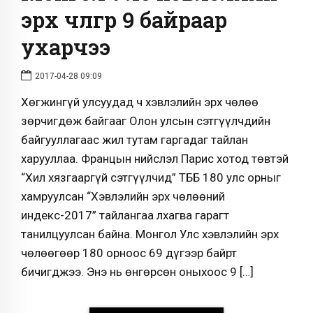
эрх чөлөөгөөр 9 байраар
ухарчээ
2017-04-28 09:09
Хөгжингүй улсуудад ч хэвлэлийн эрх чөлөө
зөрчигдөж байгааг Олон улсын сэтгүүлчдийн
байгууллагаас жил тутам гаргадаг тайлан
харууллаа. Францын нийслэл Парис хотод төвтэй
“Хил хязгааргүй сэтгүүлчид” ТББ 180 улс орныг
хамруулсан “Хэвлэлийн эрх чөлөөний
индекс-2017” тайлангаа лхагва гарагт
танилцуулсан байна. Монгол Улс хэвлэлийн эрх
чөлөөгөөр 180 орноос 69 дүгээр байрт
бичигджээ. Энэ нь өнгөрсөн оныхоос 9 […]