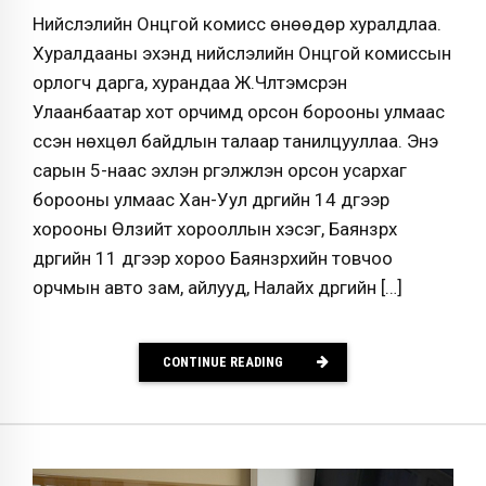
Нийслэлийн Онцгой комисс өнөөдөр хуралдлаа.
Хуралдааны эхэнд нийслэлийн Онцгой комиссын
орлогч дарга, хурандаа Ж.Чүлтэмсүрэн
Улаанбаатар хот орчимд орсон борооны улмаас
үүссэн нөхцөл байдлын талаар танилцууллаа. Энэ
сарын 5-наас эхлэн үргэлжлэн орсон усархаг
борооны улмаас Хан-Уул дүүргийн 14 дүгээр
хорооны Өлзийт хорооллын хэсэг, Баянзүрх
дүүргийн 11 дүгээр хороо Баянзүрхийн товчоо
орчмын авто зам, айлууд, Налайх дүүргийн […]
CONTINUE READING