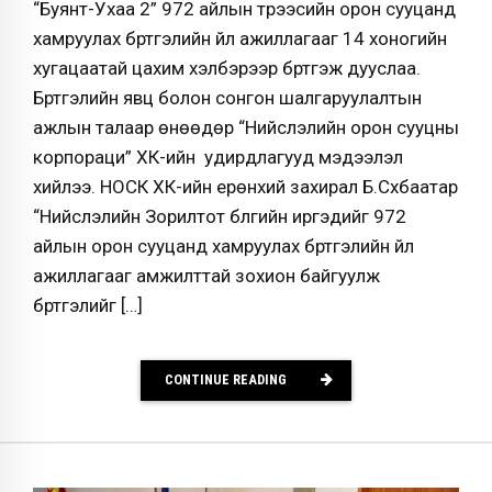
“Буянт-Ухаа 2” 972 айлын түрээсийн орон сууцанд
хамруулах бүртгэлийн үйл ажиллагааг 14 хоногийн
хугацаатай цахим хэлбэрээр бүртгэж дууслаа.
Бүртгэлийн явц болон сонгон шалгаруулалтын
ажлын талаар өнөөдөр “Нийслэлийн орон сууцны
корпораци” ХК-ийн удирдлагууд мэдээлэл
хийлээ. НОСК ХК-ийн ерөнхий захирал Б.Сүхбаатар
“Нийслэлийн Зорилтот бүлгийн иргэдийг 972
айлын орон сууцанд хамруулах бүртгэлийн үйл
ажиллагааг амжилттай зохион байгуулж
бүртгэлийг […]
CONTINUE READING