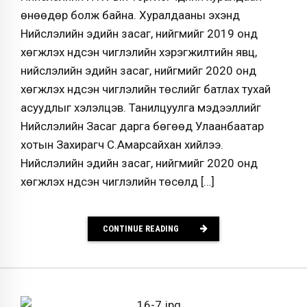
өнөөдөр болж байна. Хуралдааны эхэнд
Нийслэлийн эдийн засаг, нийгмийг 2019 онд
хөгжүүлэх үндсэн чиглэлийн хэрэгжилтийн явц,
нийслэлийн эдийн засаг, нийгмийг 2020 онд
хөгжүүлэх үндсэн чиглэлийн төслийг батлах тухай
асуудлыг хэлэлцэв. Танилцуулга мэдээллийг
Нийслэлийн Засаг дарга бөгөөд Улаанбаатар
хотын Захирагч С.Амарсайхан хийлээ.
Нийслэлийн эдийн засаг, нийгмийг 2020 онд
хөгжүүлэх үндсэн чиглэлийн төсөлд […]
CONTINUE READING