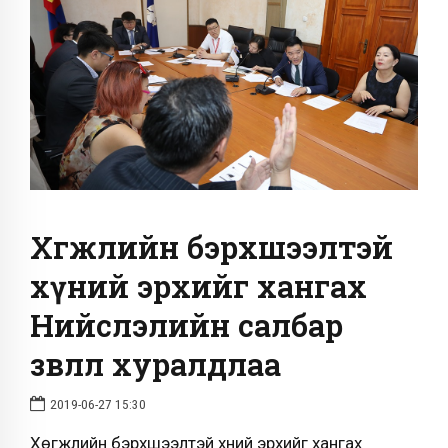
Хөгжлийн бэрхшээлтэй
хүний эрхийг хангах
Нийслэлийн салбар
зөвлөл хуралдлаа
2019-06-27 15:30
Хөгжлийн бэрхшээлтэй хүний эрхийг хангах