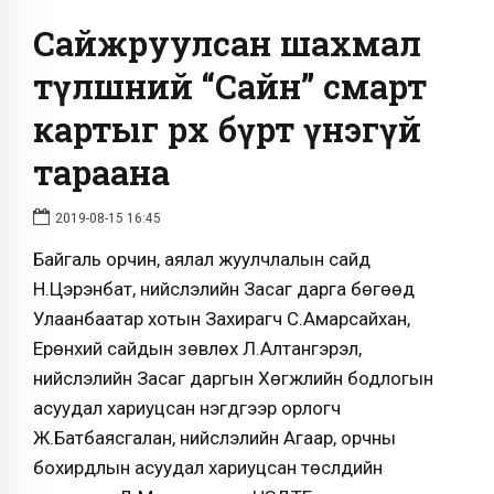
Сайжруулсан шахмал
түлшний “Сайн” смарт
картыг өрх бүрт үнэгүй
тараана
2019-08-15 16:45
Байгаль орчин, аялал жуулчлалын сайд
Н.Цэрэнбат, нийслэлийн Засаг дарга бөгөөд
Улаанбаатар хотын Захирагч С.Амарсайхан,
Ерөнхий сайдын зөвлөх Л.Алтангэрэл,
нийслэлийн Засаг даргын Хөгжлийн бодлогын
асуудал хариуцсан нэгдүгээр орлогч
Ж.Батбаясгалан, нийслэлийн Агаар, орчны
бохирдлын асуудал хариуцсан төслүүдийн