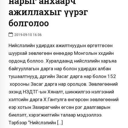
нарыг анхаарч
ажиллахыг үүрэг
болголоо
2019-09-10 16:06
Нийслэлийн удирдах ажилтнуудын өргөтгөсөн
шуурхай зөвлөгөөн өнөөдөр Монголын хүүхдийн
ордонд боллоо. Хуралдаанд нийслэлийн харъяа
байгууллагын дарга нар болон удирдах албан
тушаалтнууд, дүүргийн Засаг дарга нар болон 152
хорооны Засаг дарга нар оролцов. Зөвлөгөөний
эхэнд НЗДТГ-ын Хяналт, шинжилгээ үнэлгээний
хэлтсийн дарга Х.Гантулга өнгөрсөн зөвлөгөөний
үеэр хотын Захирагчийн өгсөн үүрэг даалгаврын
биелэлт, хэрэгжилтийн талаар мэдээллээ.
Тэрбээр “Нийслэлийн […]