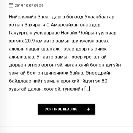
2019-10-07 09:39
Нийслэлийн Засаг дарга бөгөөд Улаанбаатар
хотын Захирагч С.Амарсайхан өнөөдөр
Гачууртын уулзвараас Налайх-Чойрын уулзвар
хүртэлх 20.9 км авто замыг шинэчлэн засах
ажлын явцыг шалгаж, газар дээр нь очиж
ажиллалаа. Уг авто замыг хоёр урсгалтай
дөрвөн эгнээ өргөнтэй, явган хүний болон дугуйн
замтай болгон шинэчилж байна. Өнөөдрийн
байдлаар нийт замын ерөнхий гүйцэтгэл 80
хувьтай далан, хоолой, тунелийн […]
CONTINUE READING