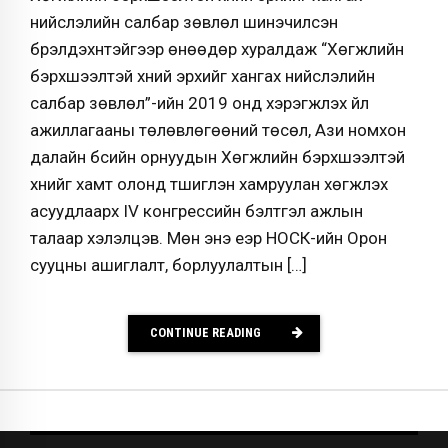
нийслэлийн салбар зөвлөл шинэчилсэн
бүрэлдэхүүнтэйгээр өнөөдөр хуралдаж “Хөгжлийн
бэрхшээлтэй хүний эрхийг хангах нийслэлийн
салбар зөвлөл”-ийн 2019 онд хэрэгжүүлэх үйл
ажиллагааны төлөвлөгөөний төсөл, Ази номхон
далайн бүсийн орнуудын Хөгжлийн бэрхшээлтэй
хүнийг хамт олонд түшиглэн хамруулан хөгжүүлэх
асуудлаарх IV конгрессийн бэлтгэл ажлын
талаар хэлэлцэв. Мөн энэ үеэр НОСК-ийн Орон
сууцны ашиглалт, борлуулалтын […]
CONTINUE READING