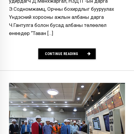
удирдагч Д.Мөнхжаргал, НЗДТГ-ын дарга
Э.Содномжамц, Орчны бохирдлыг бууруулах
Үндэсний хорооны ажлын албаны дарга
Ч.Гантулга болон бусад албаны төлөөлөл
өнөөдөр “Таван […]
CONTINUE READING