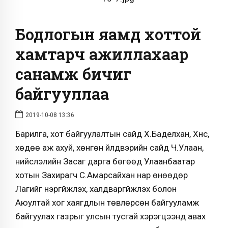
Бодлогын яамд хоттой
хамтарч ажиллахаар
санамж бичиг
байгууллаа
2019-10-08 13:36
Барилга, хот байгуулалтын сайд Х.Баделхан, Хүнс,
хөдөө аж ахуй, хөнгөн үйлдвэрийн сайд Ч.Улаан,
нийслэлийн Засаг дарга бөгөөд Улаанбаатар
хотын Захирагч С.Амарсайхан нар өнөөдөр
Лагийг үнэргүйжүүлэх, халдваргүйжүүлэх болон
Аюултай хог хаягдлын төвлөрсөн байгууламж
байгуулах газрыг улсын тусгай хэрэгцээнд авах