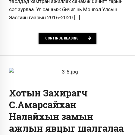
төслүүдэд хамтран ажиллах санамж бичигт гарын
үсэг зурлаа. Уг санамж бичиг нь Монгол Улсын
Засгийн газрын 2016-2020 […]
CONTINUE READING
Хотын Захирагч
С.Амарсайхан
Налайхын замын
ажлын явцыг шалгалаа