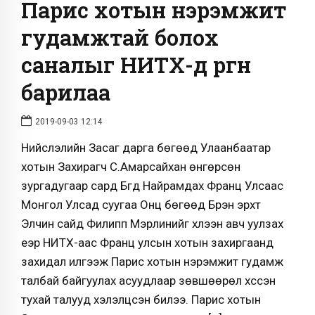
Парис хотын нэрэмжит
гудамжтай болох
саналыг НИТХ-д өргөн
барилаа
2019-09-03 12:14
Нийслэлийн Засаг дарга бөгөөд Улаанбаатар
хотын Захирагч С.Амарсайхан өнгөрсөн
зургадугаар сард Бүгд Найрамдах Франц Улсаас
Монгол Улсад суугаа Онц бөгөөд Бүрэн эрхт
Элчин сайд Филипп Мэрлинийг хүлээн авч уулзах
үеэр НИТХ-аас Франц улсын хотын захиргаанд
захидал илгээж Парис хотын нэрэмжит гудамж
талбай байгуулах асуудлаар зөвшөөрөл хүссэн
тухай талууд хэлэлцсэн билээ. Парис хотын