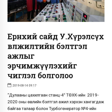
Ерөнхий сайд У.Хүрэлсүх
өвөлжилтийн бэлтгэл
ажлыг
эрчимжүүлэхийг
чиглэл болголоо
2019-08-14 09:17
“Дулааны цахилгаан станц-4” ТӨХК-ийн 2019-
2020 оны өвлийн бэлтгэл ажил хэрхэн хангагдаж
байгаа талаар болон Турбогенератор №4-ийн