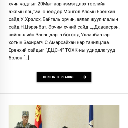
хүчин чадлыг 20Мвт-аар нэмэгдүүлэх төслийн
ажлын явцтай өнөөдөр Монгол Улсын Ерөнхий
сайд У.Хүрэлсүх, Байгаль орчин, аялал жуулчлалын
сайд Н.Цэрэнбат, Эрчим хүчний сайд Ц.Даваасүрэн,
нийслэлийн Засаг дарга бөгөөд Улаанбаатар
хотын Захирагч С.Амарсайхан нар танилцлаа.
Ерөнхий сайдыг “ДЦС-4” ТӨХК-ны удирдлагууд
болон […]
CONTINUE READING