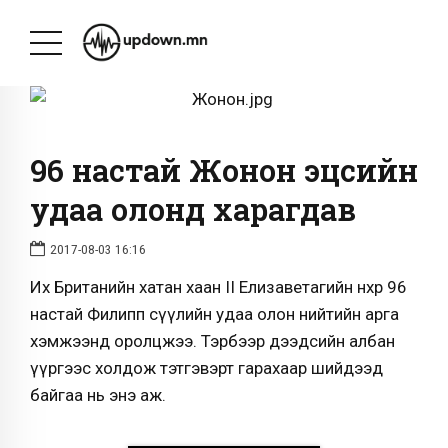
96 настай Жонон эцсийн
удаа олонд харагдав
2017-08-03 16:16
Их Британийн хатан хаан II Елизаветагийн нөхөр 96
настай Филипп сүүлийн удаа олон нийтийн арга
хэмжээнд оролцжээ. Тэрбээр дээдсийн албан
үүргээс холдож тэтгэвэрт гарахаар шийдээд
байгаа нь энэ аж.