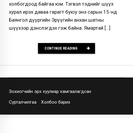
холбогдоод байгаа юм. Тэгвэл тэднийг шүүх
хурал ирэх даваа гарагт буюу энэ сарын 15-нд
Баянгол дүүргийн Эрүүгийн анхан шатны
шүүхээр дэнслэгдэх гэж байна. Ямартай […]
CONTINUE READING
Зохиогчийн эрх хуулиар хамгаалагдсан
Сурталчилгаа
Холбоо барих