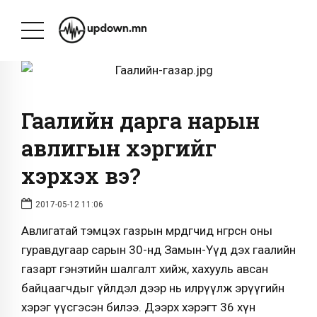
Гаалийн дарга нарын
авлигын хэргийг
хэрхэх вэ?
2017-05-12 11:06
Авлигатай тэмцэх газрын мөрдөгчид өнгөрсөн оны
гуравдугаар сарын 30-нд Замын-Үүд дэх гаалийн
газарт гэнэтийн шалгалт хийж, хахууль авсан
байцаагчдыг үйлдэл дээр нь илрүүлж эрүүгийн
хэрэг үүсгэсэн билээ. Дээрх хэрэгт 36 хүн