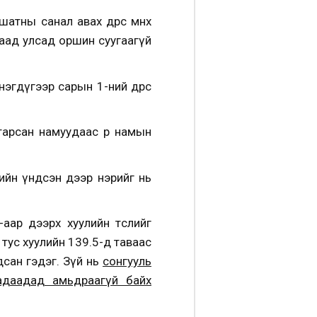
ны санал авах өдрөөс өмнөх
даад улсад оршин суугаагүй
эгдүгээр сарын 1-ний өдрөөс
арсан намуудаас өөр намын
лийн үндсэн дээр нэрийг нь
аар дээрх хуулийн төслийг
 тус хуулийн 139.5-д таваас
сан гэдэг. Зүй нь
сонгууль
гадаадад амьдраагүй байх