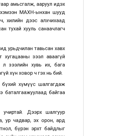
аар амьсгалж, ааруул идэх
й хэмээн МАХН-ынхан шууд
ч, хилийн дээс алхчихаад
ан тухай хууль санаачлагч
гчид урьдчилан тавьсан хавх
т хугацааны зээл аваагүй
 л зээлийн хувь их, бага
үй хүн ховор ч гэх нь бий.
эр бүхий хүмүүс шалгагдаж
э баталгаажуулаад байгаа
 учиртай. Дээрх шалгуур
а, ур чадвар, эх орон, ард
гтнол, бүрэн эрхт байдлыг