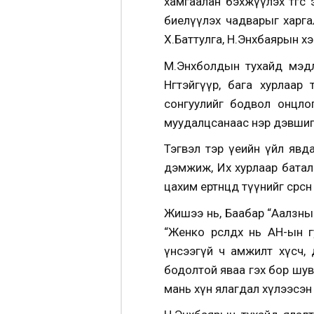
хамгаалан бэхжүүлэх төгс 
биелүүлэх чадварыг харга
Х.Баттулга, Н.Энхбаярын хэ
М.Энхболдын тухайд мэдл
Нөгөөтэйгүүр, бага хурла
сонгуулийг бодвол онцлог
муудалцсанаас нэр дэвшигч
Тэгвэл тэр үеийн үйл явда
дэмжиж, Их хурлаар баталг
цахим ертөнцөд түүнийг сөр
Жишээ нь, Баабар “Аалзны
“Женко өрсөлдөх нь АН-ын
үнсээгүй ч амжилт хүсч, 
бодолтой яваа гэх бор шув
мань хүн ялагдал хүлээсэн 