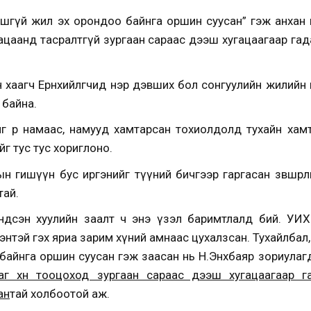
шгүй жил эх орондоо байнга оршин суусан” гэж анхан шат
ацаанд тасралтгүй зургаан сараас дээш хугацаагаар га
 хаагч Ерөнхийлөгчид нэр дэвших бол сонгуулийн жилийн н
н байна.
г өөр намаас, намууд хамтарсан тохиолдолд тухайн хамт
г тус тус хориглоно.
н гишүүн бус иргэнийг түүний бичгээр гаргасан зөвшөөр
тай.
ндсэн хуулийн заалт ч энэ үзэл баримтлалд бий. УИХ-
энтэй гэх яриа зарим хүний амнаас цухалзсан. Тухайлбал,
айнга оршин суусан гэж заасан нь Н.Энхбаяр зориулагд
цааг хөөн тооцоход зургаан сараас дээш хугацаагаар 
ан
тай холбоотой аж.