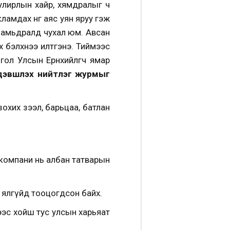
 улирлын хайр, хямдралыг ч
амдах өнгө аяс уян яруу гэж
йн амьдралд чухал юм. Авсан
өрх бэлхнээ илтгэнэ. Тиймээс
гол Улсын Ерөнхийлөгч ямар
эвшүүлэх нийтлэг
журм
ыг
зохих зээл, барьцаа, батлан
 компани нь албан татварын
 ялгүйд тооцогдсон байх.
нээс хойш тус улсын харьяат