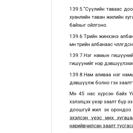
139.5.“Сүүлийн таваас доо
хуанлийн таван жилийн хуг
байхыг ойлгоно.
139.6.Төрийн жинхэнэ албан
өмнө төрийн албанаас чөлөөлөгдсө
139.7.Нэг намын гишүүний
гишүүнийг нэр дэвшүүлэхий
139.8.Нам аливаа нэг намы
дэвшүүлж болно гэх заалт
Мөн 45 нас хүрсэн байх Ү
хэлэлцэх үеэр заалт бүр эз
доошгүй жил эх орондоо б
эхэлсэн үеэс өмнөх хуга
нарийвчилсан заалт тусгас