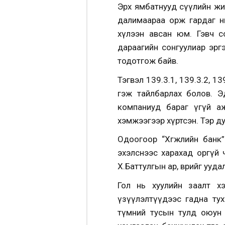
Эрх ямбатнууд сүүлийн жи
далимаараа орж гардаг н
хүлээн авсан юм. Гэвч с
дараагийн сонгуулиар эрг
тодотгож байв.
Тэгвэл 139.3.1, 139.3.2, 1
гэж тайлбарлах болов. Э
компаниуд бараг үгүй аж
хэмжээгээр хүртсэн. Тэр ду
Одоогоор “Хөгжлийн банк”
эхэлснээс харахад оргүй
Х.Баттулгын ар, өврийг ууд
Гол нь хуулийн заалт х
үзүүлэлтүүдээс гадна туха
түмний тусын тулд оюун у