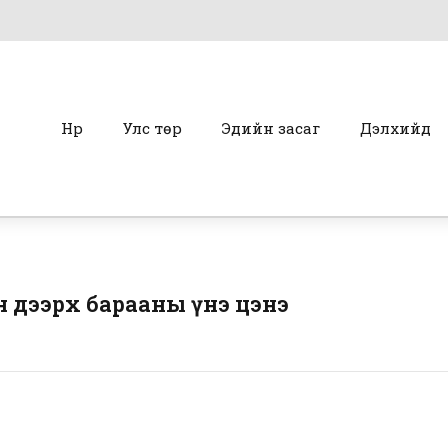
Нүүр
Улс төр
Эдийн засаг
Дэлхийд
н дээрх барааны үнэ цэнэ