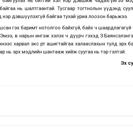
 байгуулах нь битгий хэл нэр дэвшиж чадахгүйгээ мэд
байгаа нь шалтгаантай. Тусгаар тогтнолын үүдэнд суул
 нэр дэвшүүлэхгүй байгаа тухай уриа лоозон барьжээ.
шсан гэх баримт нотолгоо байхгүй, байх ч шаардлагагүй
Эмээ, өвөө нарын ингэж хэлэх ч дүүрч гэхэд З.Баянсэлэн
нээс харвал экс өөрт ашигтайгаа халааслахын тулд эрх бар
ар нь эрх мэдлийн шантааж хийж суугаа нь тэр гэлтэй.
Эх 