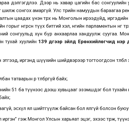
бараа дэлгэгдлээ. Дээр нь хавар цагийн бас сонгуулийн
 шилж сонгох амаргүй. Улс төрийн намуудын бараагаа рекл
лдлалтын цаадах үнэн төрх нь Монголын ирээдүйд, иргэди
горыг өнгөрсөн түүх битгий хэл, өнөөгийн парламентын өнгө т
үний сонгуульд хүн бүр анхаарлаа хандуулж суугаа. Мон
йн тухай хуулийн
139 дүгээр зүйл
д
Ерөнхийлөгчид нэр д
н этгээд, иргэнд шүүхийн шийдвэрээр тогтоогдсон төлбөл 
бан татварын өр төлбөргүй байх;
нийн 51 ба түүнээс дээш хувьцааг эзэмшдэг бол тухайн
байх;
аагүй, эсхүл ял шийтгүүлж байсан бол ялгүй болсон буюу
 иргэн” гэж Монгол Улсын харьяат эцэг, эхээс төрж, түү