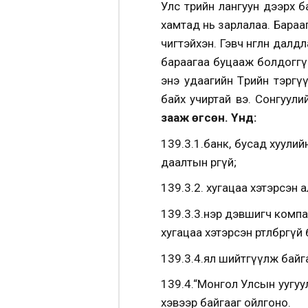
Улс төрийн лангуун дээрх 
хамтад нь зарлалаа. Барааг
чигтэйхэн. Гэвч өнгөлөн да
бараагаа буцааж болдоггүйн 
энэ удаагийн Төрийн тэргү
байх учиртай вэ. Сонгуули
зааж өгсөн. Үүнд:
139.3.1.банк, бусад хуулий
даалтын өргүй;
139.3.2. хугацаа хэтэрсэн ал
139.3.3.нэр дэвшигч компа
хугацаа хэтэрсэн өртөлбөргүй 
139.3.4.ял шийтгүүлж байг
139.4.“Монгол Улсын уугуул
хэвээр байгааг ойлгоно.