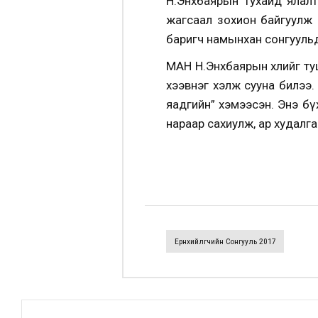
Н.Энхбаярын тухайд ялалт
жагсаал зохион байгуулж 
баригч намынхан сонгуульд
МАН Н.Энхбаярын хөлийг ту
хээвнэг хэлж сууна билээ. 
яадгийн” хэмээсэн. Энэ бүх
нараар сахиулж, ар худалга
Ерөнхийлөгчийн Сонгууль 2017