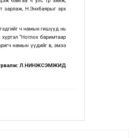
эж байгаа ч улс төр хийж,
т зарлаж, Н.Энхбаярыг эрх
 гэдгийг ч намын гишүүд нь
гэ хүртэл “Нотлох баримтаар
игч намын үүдийг өвөө, эмээ
сурвалж: Л.НИНЖСЭМЖИД