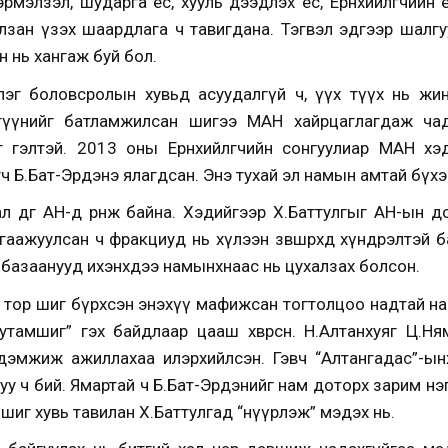
эрмэлзэл, шударга ёс, хууль дээдлэх ёс, Ерөнхийлөгчийн
лзан үзэх шаардлага ч тавигдана. Тэгвэл эдгээр шалгу
н нь хангаж буй бол.
эг боловсролын хувьд асуудалгүй ч, үүх түүх нь жин
ар түүнийг батламжилсан шигээ МАН хайрцаглагдаж чадса
 гэлтэй. 2013 оны Ерөнхийлөгчийн сонгуулиар МАН хэ
 Б.Бат-Эрдэнэ ялагдсан. Энэ тухай эл намын амтай бүхэ
л өдгөө АН-д өрнөж байна. Хэдийгээр Х.Баттулгыг АН-ын 
аажуулсан ч фракциуд нь хүлээн зөвшөөрөхөд хүндрэлтэй 
сөн базаанууд ихэнхдээ намынхнаас нь цухалзах болсон.
 тор шиг бүрхсэн энэхүү мафижсан тогтолцоо надтай на
 гутамшиг” гэх байдлаар цааш хөвөрсөн. Н.Алтанхуяг Ц.
дэмжиж ажиллахаа илэрхийлсэн. Гэвч “Алтангадас”-ынха
уу ч бий. Ямартай ч Б.Бат-Эрдэнийг нам доторх зарим н
шиг хувь тавилан Х.Баттулгад “нүүрлэж” мэдэх нь.