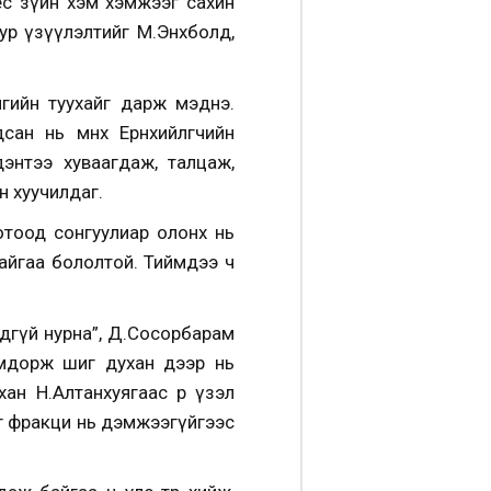
 ёс зүйн хэм хэмжээг сахин
ур үзүүлэлтийг М.Энхболд,
гийн туухайг дарж мэднэ.
н нь өмнөх Ерөнхийлөгчийн
дэнтээ хуваагдаж, талцаж,
н хуучилдаг.
дотоод сонгуулиар олонх нь
байгаа бололтой. Тиймдээ ч
дгүй нурна”, Д.Сосорбарам
Нямдорж шиг духан дээр нь
н Н.Алтанхуягаас өөр үзэл
эг фракци нь дэмжээгүйгээс