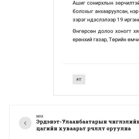
Ашиг сонирхлын зөрчилтэй 
болохыг анхааруулсан, нэ
зэрэг үндэслэлээр 19 иргэн
Өнгөрсөн долоо хоногт хя
ерөнхий газар, Төрийн өмчи
АТГ
ӨМНӨХ
Эрдэнэт-Улаанбаатарын чиглэлийн
цагийн хуваарьт өөрчлөлт оруулна