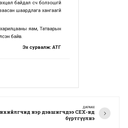
хцөл байдал үүсч болзошгүй
аасан шаардлага хангаагүй
 харилцааны яам, Татварын
лсэн байв.
Эх сурвалж: АТГ
ДАРААХ
өнхийлөгчид нэр дэвшигчдээ СЕХ-нд
бүртгүүлнэ