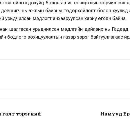
гэж ойлгогдохуйц болон ашиг сонирхлын зөрчил үүсэх нө
р дэвшигч нь ажлын байрны тодорхойлолт болон хуульд з
ий урьдчилсан мэдүүлэгт анхааруулсан хариу өгсөн байна.
нан шалгасан урьдчилсан мэдүүлгийн дийлэнх нь Гадаад
йн бодлого зохицуулалтын газар зэрэг байгууллагаас ирүү
 галт тэрэгний
Намууд Ер