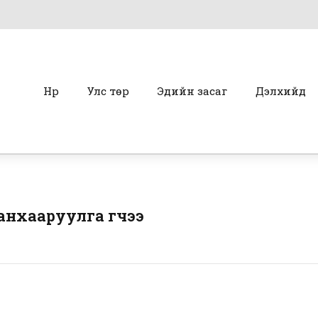
Нүүр
Улс төр
Эдийн засаг
Дэлхийд
 анхааруулга өгчээ