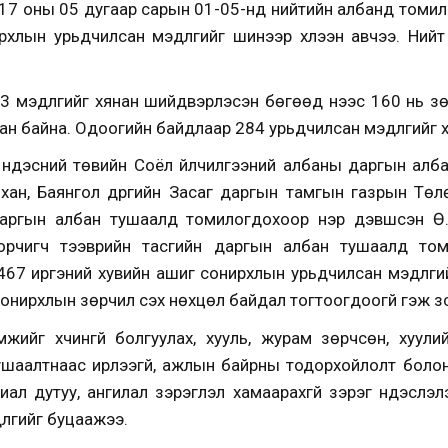
017 оны 05 дугаар сарын 01-05-нд нийтийн албанд томи
хлын урьдчилсан мэдүүлгийг шинээр хүлээн авчээ. Нийт
 мэдүүлгийг хянан шийдвэрлэсэн бөгөөд үүнээс 160 нь зө
ан байна. Одоогийн байдлаар 284 урьдчилсан мэдүүлгийг 
үндэсний төвийн Соёл үйлчилгээний албаны даргын ал
ан, Баянгол дүүргийн Засаг даргын тамгын газрын Төлөв
аргын албан тушаалд томилогдохоор нэр дэвшсэн Ө.
Зорчигч тээврийн тасгийн даргын албан тушаалд то
467 иргэний хувийн ашиг сонирхлын урьдчилсан мэдүүлгий
ирхлын зөрчил үүсэх нөхцөл байдал тогтоогдоогүй гэж үз
ийг хүчингүй болгуулах, хууль, журам зөрчсөн, хуулий
ушаалтнаас ирүүлээгүй, ажлын байрны тодорхойлолт бол
риал дутуу, ангилал зэрэглэл хамаарахгүй зэрэг үндэслэ
үлгийг буцаажээ.