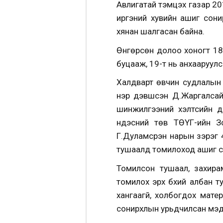
Авлигатай тэмцэх газар 2
иргэний хувийн ашиг сонир
хянан шалгасан байна.
Өнгөрсөн долоо хоногт 183
буцааж, 19-т нь анхааруулс
Халдварт өвчин судлалын 
нэр дэвшсэн Д.Жаргалсайх
шинжилгээний хэлтсийн д
үндэсний төв ТӨҮГ-ийн 
Г.Дуламсүрэн нарын зэрэг 
тушаалд томилоход ашиг сон
Томилсон тушаал, захирамж
томилох эрх бүхий албан т
хангаагүй, холбогдох мате
сонирхлын урьдчилсан мэдү