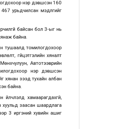
логдохоор нэр дэвшсэн 160
 467 урьдчилсан мэдүүлгийг
рчилгүй байсан бол 3-ыг нь
хянаж байна.
бан тушаалд томилогдохоор
лөлт, гүйцэтгэлийн хяналт
Мөнхчулуун, Автотээврийн
милогдохоор нэр дэвшсэн
г хянан үзээд тухайн албан
сэн байна.
н үйлчлэлд хамаарагдахгүй,
он хуульд заасан шаардлага
лээр 3 иргэний хувийн ашиг