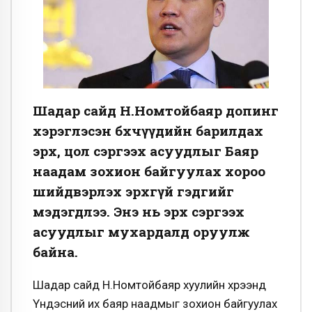
Шадар сайд Н.Номтойбаяр допинг
хэрэглэсэн бөхчүүдийн барилдах
эрх, цол сэргээх асуудлыг Баяр
наадам зохион байгуулах хороо
шийдвэрлэх эрхгүй гэдгийг
мэдэгдлээ. Энэ нь эрх сэргээх
асуудлыг мухардалд оруулж
байна.
Шадар сайд Н.Номтойбаяр хуулийн хүрээнд
Үндэсний их баяр наадмыг зохион байгуулах