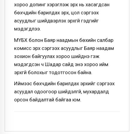
хороо допинг хэрэглэж эрх нь хасагдсан
бөхчүүдийн барилдах эрх, цол сэргээх
асуудлыг шийдвэрлэх эрхгүй гэдгийг
мэдэгдлээ.
МҮБХ болон Баяр наадмын бөхийн салбар
комисс эрх сэргээх асуудлыг Баяр наадам
зохион байгуулах хороо шийднэ гэж
мэдэгдсэн ч Шадар сайд энэ хороо ийм
эрхгүй болохыг тодотгосон байна.
Иймээс бөхчүүдийн барилдах эрхийг сэргээх
асуудал одоогоор шийдэлгүй, мухардалд
орсон байдалтай байгаа юм.