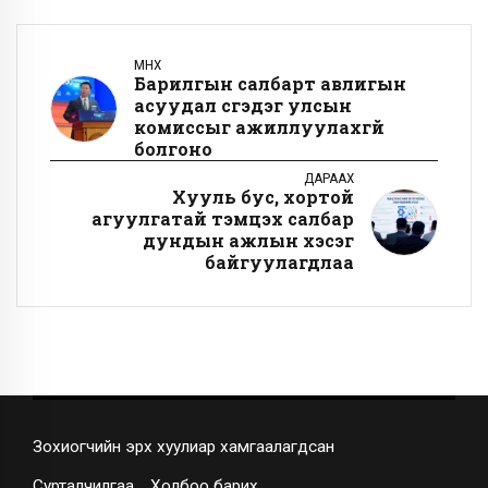
ӨМНӨХ
Барилгын салбарт авлигын
асуудал үүсгэдэг улсын
комиссыг ажиллуулахгүй
болгоно
ДАРААХ
Хууль бус, хортой
агуулгатай тэмцэх салбар
дундын ажлын хэсэг
байгуулагдлаа
Зохиогчийн эрх хуулиар хамгаалагдсан
Сурталчилгаа
Холбоо барих