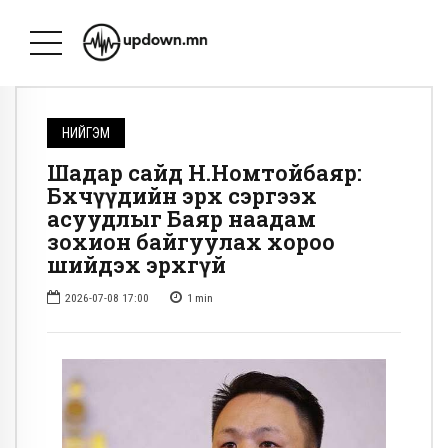
НИЙГЭМ
Шадар сайд Н.Номтойбаяр:
Бөхчүүдийн эрх сэргээх
асуудлыг Баяр наадам
зохион байгуулах хороо
шийдэх эрхгүй
2026-07-08 17:00
1
min