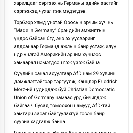
харилцааг сэргээх нь Германы эдийн засгийг
сэргээхэд чухал гэж мэдэгдэв.
Тэрбээр хямд үнэтэй Оросын эрчим хүч нь
“Made in Germany” брэндийн амжилтын
үндэс байсан бөгөөд энэ эх үүсвэрийг
алдсанаар Германд ажлын байр устаж, илүү
өндөр үнэтэй Америкийн эрчим хүчнээс
хамаарал нэмэгдсэн гэж үзэж байна.
Сүүлийн санал асуулгаар AfD нам 29 хувийн
дэмжлэгтэйгээр тэргүүлж, Канцлер Friedrich
Merz-ийн удирдаж буй Christian Democratic
Union of Germany намаас урд бичигдэж
байгаа ч бусад томоохон намууд AfD-тай
хамтарч засаг байгуулахгүй гэсэн байр
сууриа хадгалж байна.
Германы дараагийн холбооны парламентын