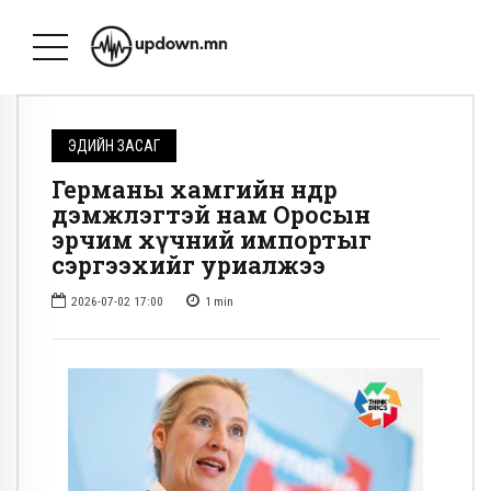
ЭДИЙН ЗАСАГ
Германы хамгийн өндөр
дэмжлэгтэй нам Оросын
эрчим хүчний импортыг
сэргээхийг уриалжээ
2026-07-02 17:00
1
min