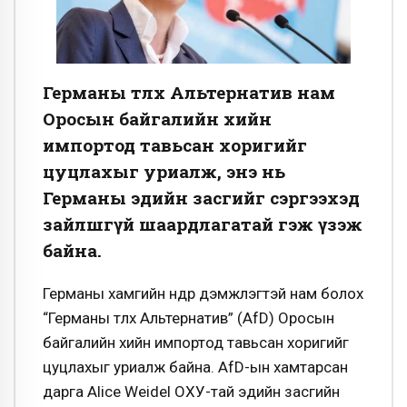
Германы төлөөх Альтернатив нам
Оросын байгалийн хийн
импортод тавьсан хоригийг
цуцлахыг уриалж, энэ нь
Германы эдийн засгийг сэргээхэд
зайлшгүй шаардлагатай гэж үзэж
байна.
Германы хамгийн өндөр дэмжлэгтэй нам болох
“Германы төлөөх Альтернатив” (AfD) Оросын
байгалийн хийн импортод тавьсан хоригийг
цуцлахыг уриалж байна. AfD-ын хамтарсан
дарга Alice Weidel ОХУ-тай эдийн засгийн