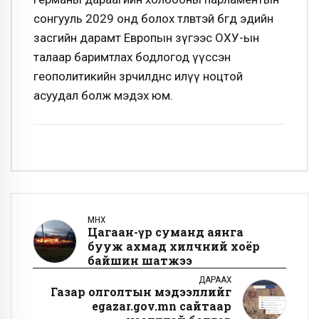
сонгууль 2029 онд болох төлөвтэй бөгөөд эдийн
засгийн дарамт Европын зүгээс ОХУ-ын
талаар баримтлах бодлогод үүссэн
геополитикийн зөрчилдөөнөөс илүү ноцтой
асуудал болж мэдэх юм.
ӨМНӨХ
Цагаан-Үүр суманд аянга
бууж ахмад хилчний хоёр
байшин шатжээ
ДАРААХ
Газар олголтын мэдээллийг
egazar.gov.mn сайтаар