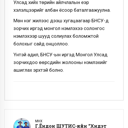
Улсад хийх төрийн айлчлалын үеэр
хэлэлцээрийг албан ёсоор баталгаажуулна.
Мөн нэг жилээс дээш хугацаагаар БНСУ-д
зорчих иргэд монгол үнэмлэхээ солонгос
үнэмлэхээр шууд солиулах боломжтой
болохыг сайд онцоллоо.
Үүнтэй адил, БНСУ-ын иргэд Монгол Улсад
зорчихдоо өөрсдийн жолооны үнэмлэхийг
ашиглах эрхтэй болно.
ӨМНӨХ
Г.Ёндон ШУТИС-ийн “Хүндэт