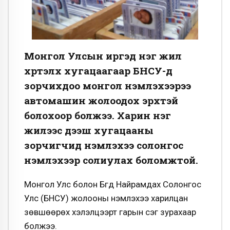
Монгол Улсын иргэд нэг жил
хүртэлх хугацаагаар БНСУ-д
зорчихдоо монгол үнэмлэхээрээ
автомашин жолоодох эрхтэй
болохоор болжээ. Харин нэг
жилээс дээш хугацааны
зорчигчид үнэмлэхээ солонгос
үнэмлэхээр солиулах боломжтой.
Монгол Улс болон Бүгд Найрамдах Солонгос
Улс (БНСУ) жолооны үнэмлэхээ харилцан
зөвшөөрөх хэлэлцээрт гарын үсэг зурахаар
болжээ.