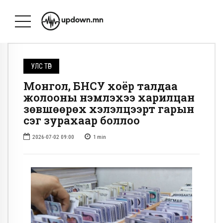
УЛС ТӨР
Монгол, БНСУ хоёр талдаа
жолооны үнэмлэхээ харилцан
зөвшөөрөх хэлэлцээрт гарын
үсэг зурахаар боллоо
2026-07-02 09:00
1
min