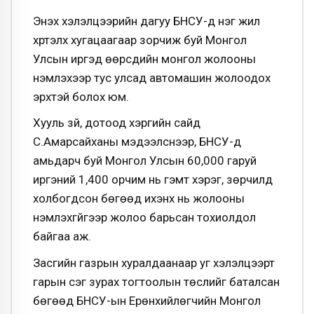
Энэхүү хэлэлцээрийн дагуу БНСУ-д нэг жил
хүртэлх хугацаагаар зорчиж буй Монгол
Улсын иргэд өөрсдийн монгол жолооны
үнэмлэхээр тус улсад автомашин жолоодох
эрхтэй болох юм.
Хууль зүй, дотоод хэргийн сайд
С.Амарсайханы мэдээлснээр, БНСУ-д
амьдарч буй Монгол Улсын 60,000 гаруй
иргэний 1,400 орчим нь гэмт хэрэг, зөрчилд
холбогдсон бөгөөд ихэнх нь жолооны
үнэмлэхгүйгээр жолоо барьсан тохиолдол
байгаа аж.
Засгийн газрын хуралдаанаар уг хэлэлцээрт
гарын үсэг зурах тогтоолын төслийг баталсан
бөгөөд БНСУ-ын Ерөнхийлөгчийн Монгол