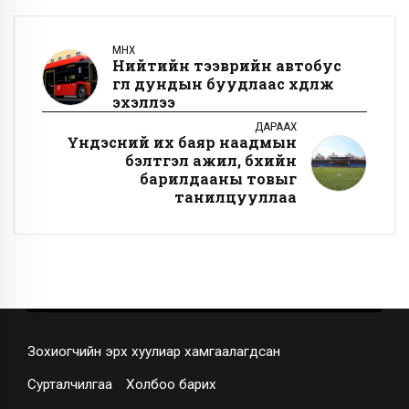
ӨМНӨХ
Нийтийн тээврийн автобус
өглөө дундын буудлаас хөдөлж
эхэллээ
ДАРААХ
Үндэсний их баяр наадмын
бэлтгэл ажил, бөхийн
барилдааны товыг
танилцууллаа
Зохиогчийн эрх хуулиар хамгаалагдсан
Сурталчилгаа
Холбоо барих