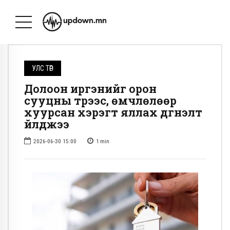
УЛС ТӨР
Долоон иргэнийг орон
сууцны түрээс, өмчлөлөөр
хуурсан хэрэгт яллах дүгнэлт
үйлджээ
2026-06-30 15:00
1
min