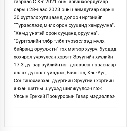
газраас С.Х-г 2021 оны арванхоёрдугаар
сарын 28-наас 2023 оны наймдугаар сарын
30 хүртэлх хугацаанд долоон иргэнийг
“Түрээслээд өмчлөх орон сууцанд хамруулна”,
“Хямд үнэтэй орон сууцанд оруулна”,
“Бүртгэлийн төлбөр төлбөл түрээслээд өмчлөх
байранд оруулж өгнө” гэх мэтээр хуурч, бусдад
хохирол учруулсан хэрэгт Эрүүгийн хуулийн
17.3 дугаар зүйлийн нэг дэх хэсэгт зааснаар
яллах дүгнэлт үйлдэж, Баянгол, Хан-Уул,
Сонгинохайрхан дүүргийн Эрүүгийн хэргийн
анхан шатны шүүхэд шилжүүлсэн гэж
Улсын Ерөнхий Прокурорын Газар мэдээллээ.