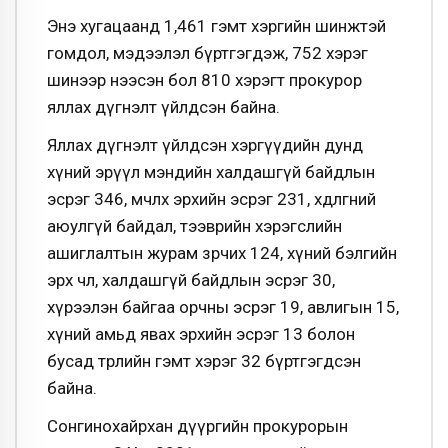
Энэ хугацаанд 1,461 гэмт хэргийн шинжтэй
гомдол, мэдээлэл бүртгэгдэж, 752 хэрэг
шинээр нээсэн бол 810 хэрэгт прокурор
яллах дүгнэлт үйлдсэн байна.
Яллах дүгнэлт үйлдсэн хэргүүдийн дунд
хүний эрүүл мэндийн халдашгүй байдлын
эсрэг 346, өмчлөх эрхийн эсрэг 231, хөдөлгөөний
аюулгүй байдал, тээврийн хэрэгслийн
ашиглалтын журам зөрчих 124, хүний бэлгийн
эрх чөлөө, халдашгүй байдлын эсрэг 30,
хүрээлэн байгаа орчны эсрэг 19, авлигын 15,
хүний амьд явах эрхийн эсрэг 13 болон
бусад төрлийн гэмт хэрэг 32 бүртгэгдсэн
байна.
Сонгинохайрхан дүүргийн прокурорын