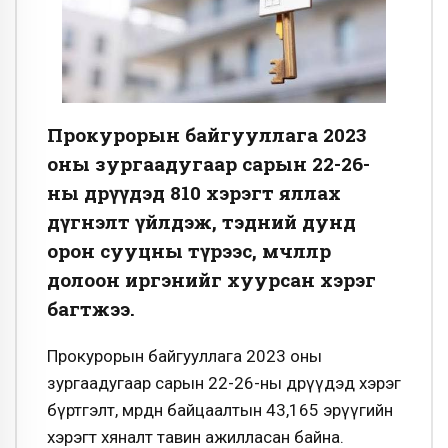
Прокурорын байгууллага 2023
оны зургаадугаар сарын 22-26-
ны өдрүүдэд 810 хэрэгт яллах
дүгнэлт үйлдэж, тэдний дунд
орон сууцны түрээс, өмчлөлөөр
долоон иргэнийг хуурсан хэрэг
багтжээ.
Прокурорын байгууллага 2023 оны
зургаадугаар сарын 22-26-ны өдрүүдэд хэрэг
бүртгэлт, мөрдөн байцаалтын 43,165 эрүүгийн
хэрэгт хяналт тавин ажилласан байна.