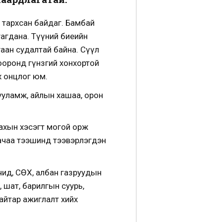
 тархсан байдаг. Бамбай
гагдана. Түүний биеийн
агаан судалтай байна. Сүүл
хооронд гүнзгий хонхортой
х онцлог юм.
ууламж, айлын хашаа, орон
захын хэсэгт могой орж
, ачаа тээшинд тээвэрлэгдэн
чид, СӨХ, албан газруудын
, шат, барилгын суурь,
айтар ажиглалт хийх