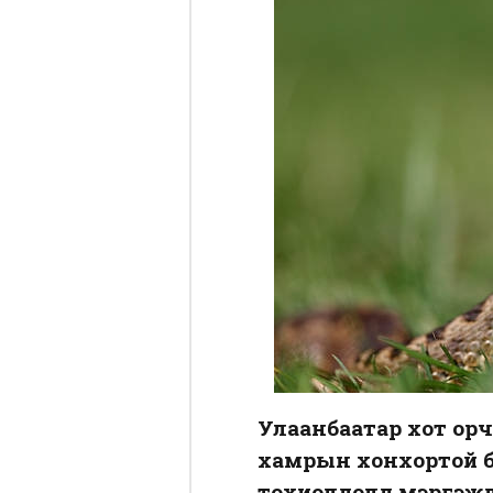
Улаанбаатар хот орчи
хамрын хонхортой б
тохиолдолд мэргэжли