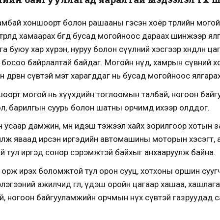
мбай хоншоорт болон рашааны гэсэн хоёр төрлийн могой
өрөлд хамаарах бөгөөд бусад могойноос дараах шинжээр ял
арга буюу хар хүрэн, нуруу болон сүүлний хэсгээр хөндлөн ц
раа босоо байрлалтай байдаг. Могойн нүд, хамрын сүвний 
н дөрвөн сүвтэй мэт харагддаг нь бусад могойноос ялгара
оорт могой нь хүүхдийн тоглоомын талбай, ногоон байг
ол, барилгын суурь болон шатны орчимд ихээр олддог.
н усаар дамжин, мөн идэш тэжээл хайх зорилгоор хотын 
гт аялж яваад ирсэн иргэдийн автомашины моторын хэсэгт
ай тул иргэд сонор сэрэмжтэй байхыг анхааруулж байна.
 орж ирэх боломжтой тул орон сууц, хотхоны оршин сууг
эгээний ажилчид өглөө, үдэш оройн цагаар хашаа, хашлага
, ногоон байгууламжийн орчмын нүх сүвтэй газруудад с