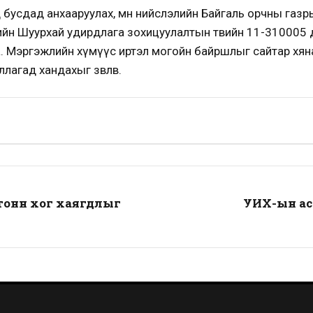
бусдад анхааруулах, мөн нийслэлийн Байгаль орчны газ
йн Шуурхай удирдлага зохицуулалтын төвийн 11-310005 
йна. Мэргэжлийн хүмүүс иртэл могойн байршлыг сайтар хян
лагад хандахыг зөвлөв.
 тонн хог хаягдлыг
УИХ-ын ас