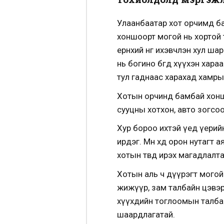
Улаанбаатар хот орчимд ба
хоншоорт могой нь хортой т
ерөнхий өнгө ихэвчлэн хул ш
нь богино бөгөөд хүүхэн ха
тул гаднаас харахад хамры
Хотын орчинд бамбай хонш
сууцны хотхон, авто зогсо
Хур бороо ихтэй үед үерий
ирдэг. Мөн хөдөө орон нута
хотын төвд ирэх магадлалт
Хотын аль ч дүүрэгт могой
жижүүр, зам талбайн цэвэрл
хүүхдийн тоглоомын талбай
шаардлагатай.