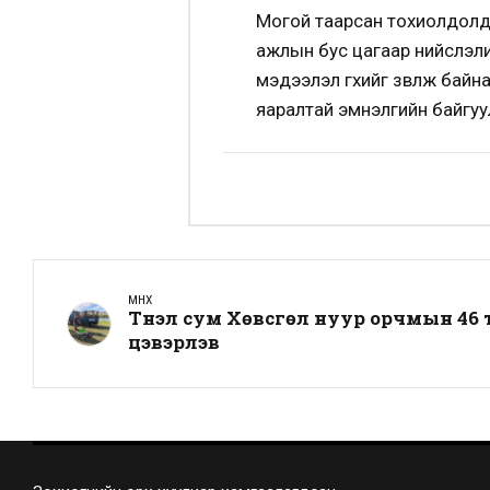
Могой таарсан тохиолдолд 
ажлын бус цагаар нийслэли
мэдээлэл өгөхийг зөвлөж ба
яаралтай эмнэлгийн байгуул
ӨМНӨХ
Түнэл сум Хөвсгөл нуур орчмын 46
цэвэрлэв