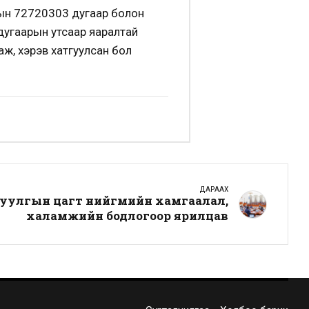
рын 72720303 дугаар болон
дугаарын утсаар яаралтай
аж, хэрэв хатгуулсан бол
ДАРААХ
уулгын цагт нийгмийн хамгаалал,
халамжийн бодлогоор ярилцав