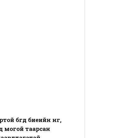
 бөгөөд биеийн өнгө,
д могой таарсан
шаардлагатай.