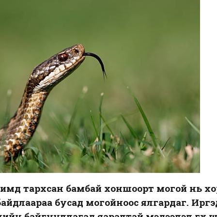
мд тархсан бамбай хоншоорт могой нь хортой
айдлаараа бусад могойноос ялгардаг. Иргэ
йн байгууллагад яаралтай мэдээлэл өгөх 