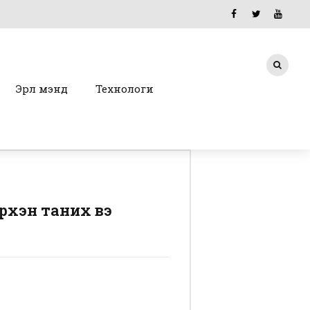
Эрүүл мэнд
Технологи
рхэн таних вэ