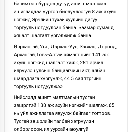
баримтын бүрдэл дутуу, ашигт малтмал
ашиглахдаа үүргээ биелүүлээгүй 8 аж ахуйн
нэгжид Зөрчлийн тухай хуулийн дагуу
торгууль ногдуулсан байна. Заамар суманд
хяналт шалгалт үргэлжилж байна.
Өвөрхангай, Увс, Дархан-Уул, Завхан, Дорнод,
Архангай, Говь-Алтай аймагт нийт 141 аж
ахуйн нэгжид шалгалт хийж, 281 зөрчил
илрүүлэн улсын байцаагчийн акт, албан
шаардлага хүргүүлж, 44.5 сая төгрөгийн
торгууль ногдуулжээ.
Нийслэлд ашигт малтмалын тусгай
зөвшөөрөлтэй 130 аж ахуйн нэгжийг шалгаж, 65
нь үйл ажиллагаа явуулж байгааг тогтоов.
Тусгай зөвшөөрлийн талбай хэтрүүлэн
олборлосон, ил уурхайн аюулгүй