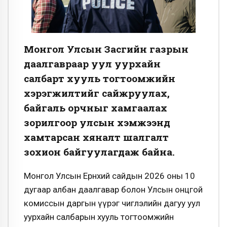
Монгол Улсын Засгийн газрын
даалгавраар уул уурхайн
салбарт хууль тогтоомжийн
хэрэгжилтийг сайжруулах,
байгаль орчныг хамгаалах
зорилгоор улсын хэмжээнд
хамтарсан хяналт шалгалт
зохион байгуулагдаж байна.
Монгол Улсын Ерөнхий сайдын 2026 оны 10
дугаар албан даалгавар болон Улсын онцгой
комиссын даргын үүрэг чиглэлийн дагуу уул
уурхайн салбарын хууль тогтоомжийн