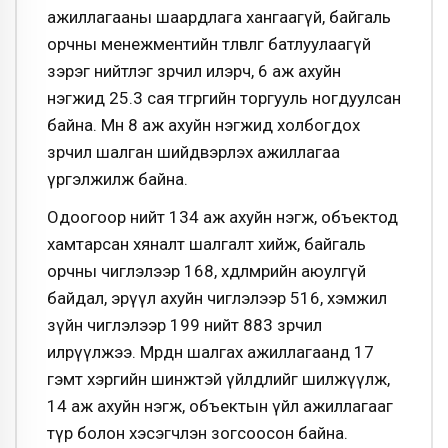
ажиллагааны шаардлага хангаагүй, байгаль
орчны менежментийн төлөвлөгөө батлуулаагүй
зэрэг нийтлэг зөрчил илэрч, 6 аж ахуйн
нэгжид 25.3 сая төгрөгийн торгууль ногдуулсан
байна. Мөн 8 аж ахуйн нэгжид холбогдох
зөрчил шалган шийдвэрлэх ажиллагаа
үргэлжилж байна.
Одоогоор нийт 134 аж ахуйн нэгж, объектод
хамтарсан хяналт шалгалт хийж, байгаль
орчны чиглэлээр 168, хөдөлмөрийн аюулгүй
байдал, эрүүл ахуйн чиглэлээр 516, хэмжил
зүйн чиглэлээр 199 нийт 883 зөрчил
илрүүлжээ. Мөрдөн шалгах ажиллагаанд 17
гэмт хэргийн шинжтэй үйлдлийг шилжүүлж,
14 аж ахуйн нэгж, объектын үйл ажиллагааг
түр болон хэсэгчлэн зогсоосон байна.