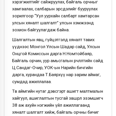
хэрэгжилтийг сайжруулах, байгаль орчныг
хамгаалах, салбарын эрсдэлийг бууруулах
зорилгоор “Уул уурхайн салбарт хамтарсан
улсын хяналт шалгалт” улсын хэмжээнд
зохион байгуулагдаж байна.
Шалгалтын явц, гүйцэтгэлд хяналт тавих
үүднээс Монгол Улсын Шадар сайд, Улсын
Онцгой Комиссын дарга Н.Номтойбаяр,
Байгаль орчин, уур амьсгалын өөрчлөлтийн сайд
Ц.Сандаг-Очир, УОК-ын Нарийн бичгийн
дарга, хурандаа Т.Баярхүү нар зарим аймаг,
сумдад ажиллалаа.
Төв аймгийн нутаг дэвсгэрт ашигт малтмалын
хайгуул, ашиглалтын тусгай зөвшөөрөл эзэмшигч
38 аж ахуйн нэгжийн үйл ажиллагаанд
хяналт шалгалт хийж, байгаль орчны бичиг