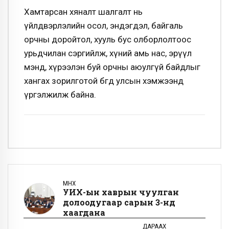
Хамтарсан хяналт шалгалт нь
үйлдвэрлэлийн осол, эндэгдэл, байгаль
орчны доройтол, хууль бус олборлолтоос
урьдчилан сэргийлж, хүний амь нас, эрүүл
мэнд, хүрээлэн буй орчны аюулгүй байдлыг
хангах зорилготой бөгөөд улсын хэмжээнд
үргэлжилж байна.
ӨМНӨХ
УИХ-ын хаврын чуулган
долоодугаар сарын 3-нд
хаагдана
ДАРААХ