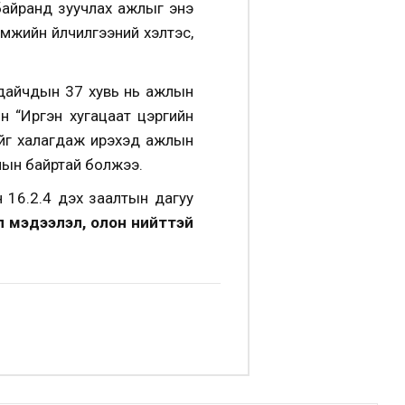
байранд зуучлах ажлыг энэ
мжийн үйлчилгээний хэлтэс,
 дайчдын 37 хувь нь ажлын
н “Иргэн хугацаат цэргийн
ийг халагдаж ирэхэд ажлын
жлын байртай болжээ.
н 16.2.4 дэх заалтын дагуу
 мэдээлэл, олон нийттэй