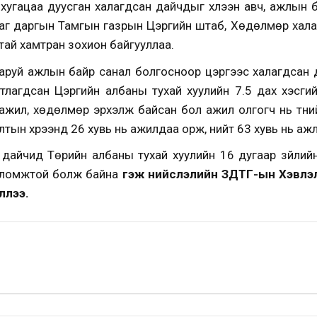
хугацаа дуусган халагдсан дайчдыг хүлээн авч, ажлын 
 Засаг даргын Тамгын газрын Цэргийн штаб, Хөдөлмөр хала
тай хамтран зохион байгууллаа.
 гаруй ажлын байр санал болгосноор цэргээс халагдсан
лагдсан Цэргийн албаны тухай хуулийн 7.5 дах хэсгий
ажил, хөдөлмөр эрхэлж байсан бол ажил олгогч нь түүн
лтын хүрээнд 26 хувь нь ажилдаа орж, нийт 63 хувь нь а
н дайчид Төрийн албаны тухай хуулийн 16 дугаар зүйлий
оломжтой болж байна
гэж нийслэлийн ЗДТГ-ын Хэвлэл
ллээ.