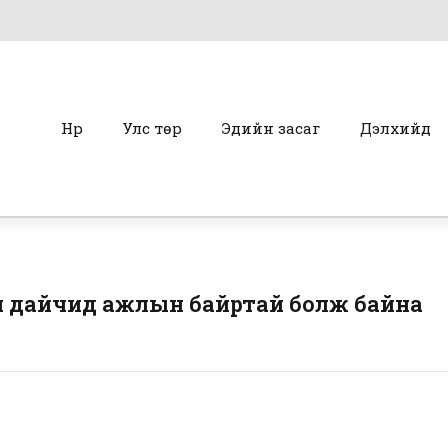
Нүүр
Улс төр
Эдийн засаг
Дэлхийд
н дайчид ажлын байртай болж байна