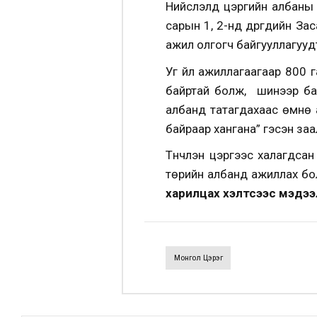
Нийслэлд цэргийн албаны 
сарын 1, 2-нд дүүргүүдийн
ажил олгогч байгууллагууд
Уг үйл ажиллагаагаар 800
байртай болж, шинээр бат
албанд татагдахаас өмнө 
байраар хангана” гэсэн заа
Түүнчлэн цэргээс халагдса
төрийн албанд ажиллах б
харилцах хэлтсээс мэдээ
Монгол Цэрэг