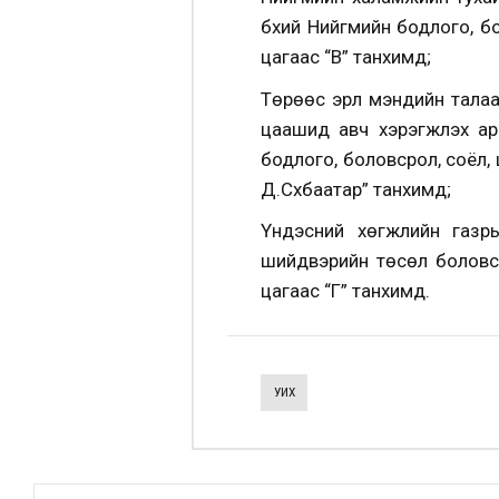
бүхий Нийгмийн бодлого, 
цагаас “В” танхимд;
Төрөөс эрүүл мэндийн тала
цаашид авч хэрэгжүүлэх ар
бодлого, боловсрол, соёл
Д.Сүхбаатар” танхимд;
Үндэсний хөгжлийн газ
шийдвэрийн төсөл боловср
цагаас “Г” танхимд.
УИХ