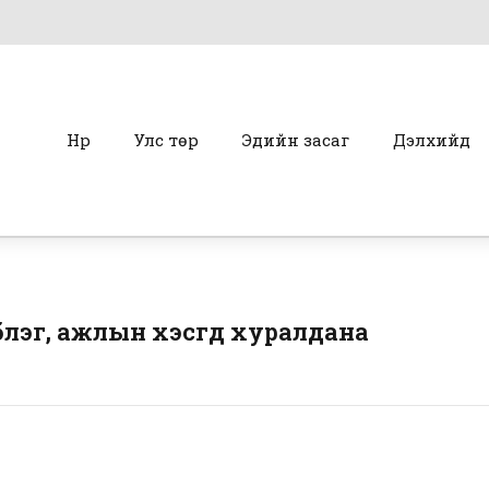
Нүүр
Улс төр
Эдийн засаг
Дэлхийд
лэг, ажлын хэсгүүд хуралдана