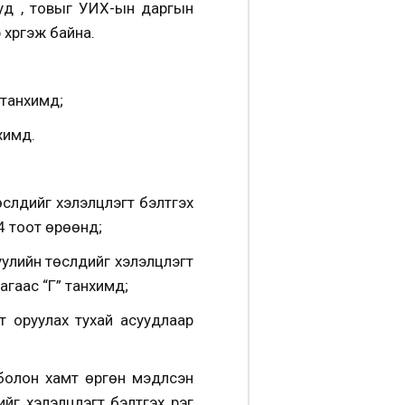
ууд , товыг УИХ-ын даргын
хүргэж байна.
 танхимд;
химд.
үдийг хэлэлцүүлэгт бэлтгэх
4 тоот өрөөнд;
йн төслүүдийг хэлэлцүүлэгт
агаас “Г” танхимд;
т оруулах тухай асуудлаар
болон хамт өргөн мэдүүлсэн
 хэлэлцүүлэгт бэлтгэх үүрэг