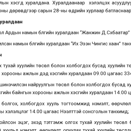
лын хэсгүүд хуралдана. Хуралдаанаар хэлэлцэх асуудл
ны дөрөвдүгээр сарын 28-ны өдрийн хурлаар батласнаар 
хуралдаан
л Ардын намын бүлгийн хуралдаан “Жанжин Д.Сүхбаатар”
лсан намын бүлгийн хуралдаан “Их Эзэн Чингис хаан” тан
н
тухай хуулийн төсөл болон холбогдох бусад хуулийн төслү
нгын хорооны ажлын дэд хэсгийн хуралдаан 09.00 цагаас 33
шинэчилсэн найруулгын төсөл болон холбогдох бусад хуули
засгийн байнгын хорооны ажлын хэсгийн хуралдаан 14.00 ц
болгох, холбогдох хууль тогтоомжид нэмэлт, өөрчлөл
 хэлэлцүүлэг 14.00 цагаас Нээлттэй сонсголын танхимд;
лгойлсон эцэг, эхэд тэтгэмж олгох тухай хуулийн төсөл 
уульд нэмэлт, өөрчлөлт оруулах тухай хуулийн төслүүдийг