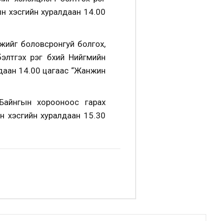
н хэсгийн хуралдаан 14.00
мжийг боловсронгуй болгох,
лтгэх үүрэг бүхий Нийгмийн
даан 14.00 цагаас “Жанжин
айнгын хорооноос гарах
н хэсгийн хуралдаан 15.30