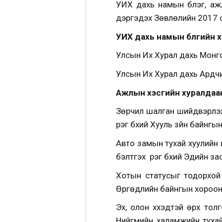
УИХ дахь намын бүлэг, аж
дэргэдэх Зөвлөлийн 2017 о
УИХ дахь намын бүлгийн 
Улсын Их Хурал дахь Монго
Улсын Их Хурал дахь Ардчи
Ажлын хэсгийн хуралдаа
Зөрчил шалган шийдвэрлэх 
үүрэг бүхий Хууль зүйн бай
Авто замын тухай хуулийн 
бэлтгэх үүрэг бүхий Эдийн 
Хотын статусыг тодорхой 
Өргөдлийн байнгын хорооны
Эх, олон хүүхэдтэй өрх то
Нийгмийн халамжийн тухай х