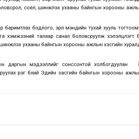
боловсрол, соёл, шинжлэх ухааны байнгын хорооны ажлы
ар баримтлах бодлого, эрүүл мэндийн тухай хууль тогтоо
га хэмжээний талаар санал боловсруулж хэлэлцүүлэгт бэ
, шинжлэх ухааны байнгын хорооны ажлын хэсгийн хурал
рын даргын мэдээллийг сонссонтой холбогдуулан Б
уулах үүрэг бүхий Эдийн засгийн байнгын хорооны ажлы