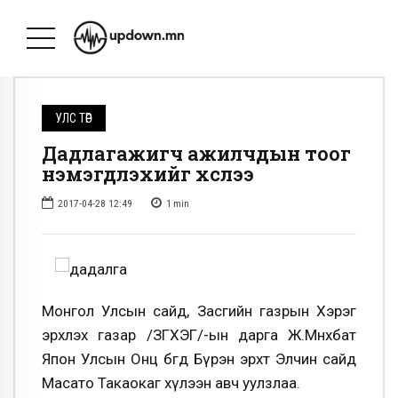
УЛС ТӨР
Дадлагажигч ажилчдын тоог
нэмэгдүүлэхийг хүслээ
2017-04-28 12:49
1
min
Монгол Улсын сайд, Засгийн газрын Хэрэг
эрхлэх газар /ЗГХЭГ/-ын дарга Ж.Мөнхбат
Япон Улсын Онц бөгөөд Бүрэн эрхт Элчин сайд
Масато Такаокаг хүлээн авч уулзлаа.