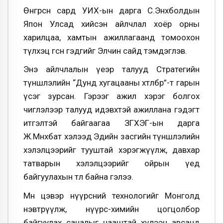
Өнгөрсөн сард УИХ-ын дарга С.Энхболдын
Япон Улсад хийсэн айлчлал хоёр орны
харилцаа, хамтын ажиллагаанд томоохон
түлхэц өгсөн гэдгийг Элчин сайд тэмдэглэв.
Энэ айлчлалын үеэр талууд Стратегийн
түншлэлийн “Дунд хугацааны хөтөлбөр”-т гарын
үсэг зурсан. Гэрээг ажил хэрэг болгох
чиглэлээр талууд идэвхтэй ажиллана гэдэгт
итгэлтэй байгаагаа ЗГХЭГ-ын дарга
Ж.Мөнхбат хэлээд Эдийн засгийн түншлэлийн
хэлэлцээрийг тууштай хэрэгжүүлж, давхар
татварын хэлэлцээрийг ойрын үед
байгуулахын төлөө байна гэлээ.
Мөн цэвэр нүүрсний технологийг Монголд
нэвтрүүлж, нүүрс-химийн цогцолбор
байгуулах саналыг нааштай хүлээн авсанд