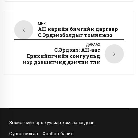
ӨМНӨХ
АН нарийн бичгийн даргаар
С.Эрдэнэболдыг томилжээ
ДАРААХ
С.Эрдэнэ: АН-аас
Ерөнхийлөгчийн сонгуульд
нэр дэвшигчид дэнчин төлнө
Зохиогчийн эрх хуулиар хамгаалагдсан
Сурталчилгаа
Холбоо барих