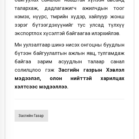
талархаж, дадлагажигч ажилчдын тоог
нэмэх, нүүрс, төмрийн хүдэр, хайлуур жонш
зэрэг бүтээгдэхүүнийг тус улсад түлхүү
экспортлох хүсэлтэй байгаагаа илэрхийлэв.
Мөн уулзалтаар шинэ нисэх онгоцны буудлын
бүтээн байгуулалтын ажлын явц, тулгамдаж
байгаа зарим асуудлын талаар санал
солилцлоо гэж
Засгийн газрын Хэвлэл
мэдээлэл, олон нийттэй харилцах
хэлтсээс мэдээллээ.
Засгийн Газар