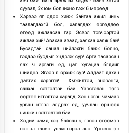
авч бай! Бага ярьж их хөдөл! Баян хүнтэй
суувал, бүх юм болчихно гэж бүү мөрөөд!
Хэрвээ яг одоо хийж байгаа ажил чинь
таалагдахгүй бол, халагдах өргөдлөө
өгөөд ажлаасаа гар. Эсвэл тэвчээртэй
ажлаа хий! Авахаа аваад, хаяхаа хаяж бай!
Бусадтай санал нийлэхгүй байж болно,
гэхдээ бусдыг хүндэлж сур! Арга тасарсан
яах ч аргагүй үед, цаг хугацаа бүгдийг
шийднэ. Зүгээр л орхиж сур! Алдааг дахин
давтах хэрэггүй! Хүмүүжилтэй, энэрэнгүй,
сайхан сэтгэлтэй бай! Үзэсгэлэн төгс
өөртөө итгэлтэй харагд! Хэн нэгэн чамаас
урван итгэл алдрах үед, уучлан өршөөх
нинжин сэтгэлтэй бай!
Хэдий чамд хэцүү байсан ч, гэсэн өгөөмөр
сэтгэл таныг улам гэрэлтүүлнэ. Үргэлж өс