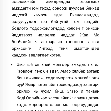
зөвлөмжийг амьдралдаа хэрэгжүүлж
амждаггүй юм гэхэд сонсож дуулсан байхад
илүүдэхгүй хэмээн үздэг. Бизнесмэнүүдэд,
залуучуудад тэр байтугай том гүрнүүдийн
бодлого тодорхойлогчдод хэлсэн үг, хийсэн
үйлдлээрээ нөлөөлж чаддаг Жак Ма
бүсгүйчүүдийг ч анхаарлын төвөөсөө ангид
орхисонгүй. Ингээд түүний эмэгтэйчүүдэд
хандсан зөвлөгөөг хүргэе.
Эмэгтэй хүн хүний мөнгөөр амьдах нь илүү
“зовлон” гэж би үздэг. Амар хялбар аргаар
биш ажиллаж, хөдөлмөрлөж мөнгийг олж
сур! Ямар нэгэн зүйл тохиолдоход хашгирч
орилох нь чухал биш. Зүгээр л тайван
бод! Өөрийнхөө хүссэн зүйлийг ариун цагаан
хөдөлмөрөөрөө олсон мөнгөөр худалдан