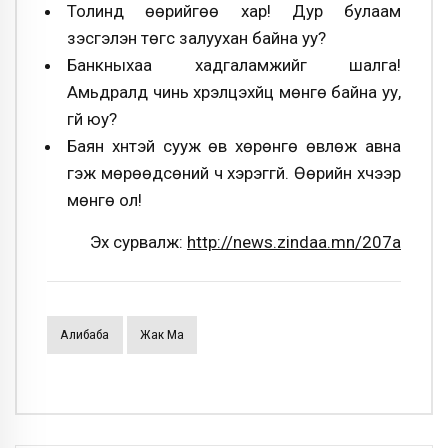
Толинд өөрийгөө хар! Дур булаам
үзэсгэлэн төгс залуухан байна уу?
Банкныхаа хадгаламжийг шалга!
Амьдралд чинь хүрэлцэхүйц мөнгө байна уу,
үгүй юу?
Баян хүнтэй сууж өв хөрөнгө өвлөж авна
гэж мөрөөдсөний ч хэрэггүй. Өөрийн хүчээр
мөнгө ол!
Эх сурвалж:
http://news.zindaa.mn/207a
Алибаба
Жак Ма