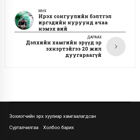
ӨМНӨХ
Ирэх сонгуулийн бэлтгэл
иргэдийн нуруунд ачаа
нэмэх вий
ДАРААХ
Дэлхийн хамгийн зөрүүд эр
эхнэртэйгээ 20 жил
дуугараагүй
Зохиогчийн эрх хуулиар хамгаалагдсан
Сурталчилгаа
Холбоо барих