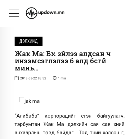
ДЭЛХИЙД
Жак Ма: Бүх зүйлээ алдсан ч
инээмсэглэлээ бүү алд бүсгүй
минь…
2018-08-22 08:32
1
min
“Алибаба” корпорацийг үүсгэн байгуулагч,
тэрбумтан Жак Ма дэлхийн сая сая хүний
анхаарлын төвд байдаг. Тэд түүний хэлсэн үг,