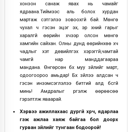
хонзон санаж явах нь чамайг
ядраана.Тиймээс аль болох хурдан
мартаж сэтгэлээ зовоохгүй бай. Мөнгө
чухал ч гэсэн эцэг эх, эр хүний гарыг
харалгүй өөрийн хүчээр олсон мөнгө
хамгийн сайхан. Олны дунд өөрийнхөө хүч
чадлыг хэт дөвийлгэх хэрэггүй,чамтай
чамгүй нар манддагаараа
мандана. Өнгөрсөн бүх муу зүйлийг март,
одоогоороо амьдар! Бүх зүйлээ алдсан ч
гэсэн инээмсэглэлээ битгий алд бүсгүй
минь! Амдралыг үргэлж өөрөөсөө
гэрэлтүүлж яваарай.
Хэрвээ ажиллахаас дургүй хүрч, ядарлаа
гэж ажлаа хаяж байгаа бол доорх
гурван зүйлийг тунгаан бодоорой!