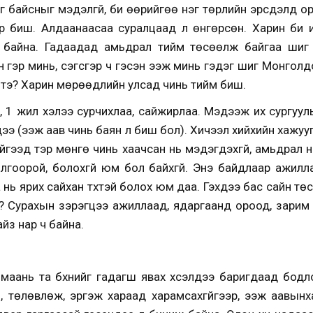
г байсныг мэдэлгүй, би өөрийгөө нэг төрлийн эрсдэлд ор
р биш. Алдаанаасаа суралцаад л өнгөрсөн. Харин би ирэ
сч байна. Гадаадад амьдрал тийм төсөөлж байгаа шиг
н гэр минь, сэгсгэр ч гэсэн ээж минь гэдэг шиг Монголдо
 тэ? Харин мөрөөдлийн улсад чинь тийм биш.
ар, 1 жил хэлээ сурчихлаа, сайжирлаа. Мэдээж их сургуул
ү дээ (ээж аав чинь баян л биш бол). Хичээл хийхийн хажу
хийгээд тэр мөнгө чинь хаачсан нь мэдэгдэхгүй, амьдрал 
йлгоорой, болохгүй юм бол байхгүй. Энэ байдлаар ажил
аа нь ярих сайхан түүхтэй болох юм даа. Гэхдээ бас сайн тө
ү? Сурахын зэрэгцээ ажиллаад, ядаргаанд ороод, зарим нь
айз нар ч байна.
маань та бүхнийг гадагш явах хүсэлдээ баригдаад бодл
вч, төлөвлөж, эргэж хараад харамсахгүйгээр, ээж аавын