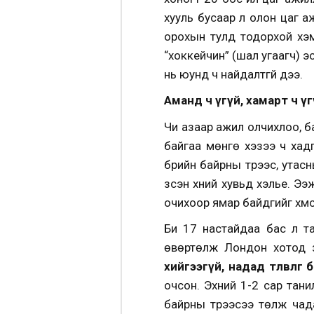
хууль бусаар л олон цаг 
орохын тулд тодорхой хэм
“хоккейчин” (шал угаагч) э
нь юунд ч найдалтгүй дээ.
Аманд ч үгүй, хамарт ч үг
Чи азаар ажил олчихлоо, б
байгаа мөнгө хэзээ ч хадг
бүрийн байрны түрээс, утас
үзсэн хүний хувьд хэлье. Э
очихоор ямар байдгийг хүмүү
Би 17 настайдаа бас л т
өвөртөлж Лондон хотод з
хийгээгүй, надад төлөвлөгөө б
очсон. Эхний 1-2 сар тани
байрны түрээсээ төлж чад