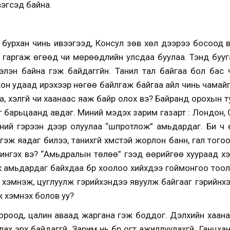
эгсэд байна.
 бурхан чинь ивээгээд, Консул зөв хөл дээрээ босоод 
р гаргаж өгөөд чи мөрөөдлийн улсдаа буулаа. Тэнд бууг
лэн байна гэж байдаггүйн. Танил тал байгаа бол бас 
он удаад ирэхээр нөгөө байлгаж байгаа айл чинь чамай
а, хэлгүй чи хаанаас яаж байр олох вэ? Байранд орохын т
г барьцаанд авдаг. Миний мэдэх зарим газарт : Лондон, С
үний гэрээн дээр олуулаа “шпротлож” амьдардаг. Би ч 
гэж яадаг билээ, танихгүй хүмүүстэй жорлон банн, гал тог
 ингэх вэ? “Амьдралын төлөө” гээд өөрийгөө хуураад х
мьдардаг байхдаа бүр хоолоо хийхдээ гоймонгоо тоолж 
 хэмнэж, цуглуулж гэрийхэндээ явуулж байгааг гэрийнх
ж хэмнэх болов уу?
д ороод, цалин аваад жаргана гэж боддог. Дэлхийн хаана
ллах эрх байдаггүй. Зарим нь бүр огт ажиллуулахгүй. Ганцх