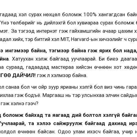
 гадаад хэл сурах нөхцөл боломж 100% хангагдсан байн
. Үнэ төлбөрийг нь дийлэхгүй бол хувиараа сурах боломж
мэт. За тэгээд интернэт гэж гайхамшгийн ачаар цахим х
дадал хийх, тэр битгий хэл MIT, Harvard-ын хичээлийг ч с
ээ ингэмээр байна, тэгмээр байна гэж ярих бол над
йна
. Хатуухан хэлж байгаад уучлаарай. Би биеэ даага
ульдаа сураад, гадаадад мастераа хийсэн өчнөөн хот хөдөө
ЙГӨӨ ДАЙЧИЛ!
гэж л хэлмээр байна.
л санаа бол чи ойр зуур ярианы хэлгүй бол виз чинь гара
чихлаа гэж бодъё. Маргааш нь тэр улсынхаа элчин сайды
 гэж хэлнэ гээч?
дөө боломж байхад та яагаад өдий болтол хэлгүй бай
ү? Уучлаарай, та хэлээ сайжруулж байгаад дахиад ир
олдол өчнөөн байсан. Одоо улам ихэсч байгаа, учир нь тэ