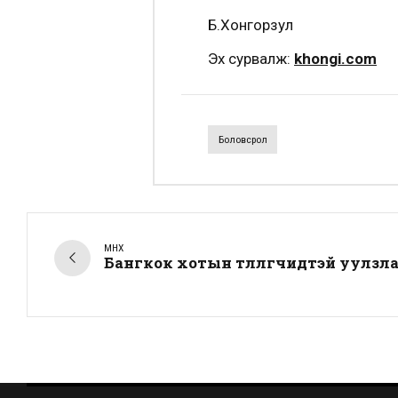
Б.Хонгорзул
Эх сурвалж:
khongi.com
Боловсрол
ӨМНӨХ
Бангкок хотын төлөөлөгчидтэй уулзл