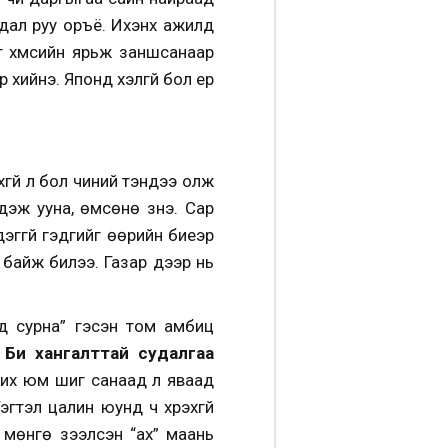
дал руу оръё. Ихэнх ажилд
хүмүүсийн ярьж заншсанаар
 хийнэ. Японд хэлгүй бол ер
гүй л бол чиний тэндээ олж
эж ууна, өмсөнө зүүнэ. Сар
дэггүй гэдгийг өөрийн биеэр
г байж билээ. Газар дээр нь
д сурна” гэсэн том амбиц
 Би хангалттай судалгаа
чих юм шиг санаад л яваад
гтэл цалин юунд ч хүрэхгүй
 мөнгө зээлсэн “ах” маань