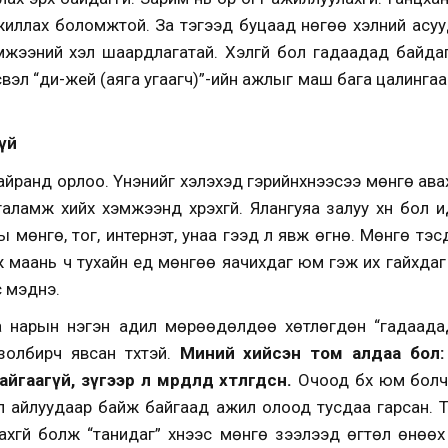
ажиллах боломжтой. За тэгээд буцаад нөгөө хэлний асуу
жээний хэл шаардлагатай. Хэлгүй бол гадаадад байдаг 
свэл “ди-жей (аяга угаагч)”-ийн ажлыг маш бага цалингаар
үй
айранд орлоо. Үнэнийг хэлэхэд гэрийнхнээсээ мөнгө авах
аламж хийх хэмжээнд хүрэхгүй. Ялангуяа залуу хүн бол ид
ны мөнгө, тог, интернэт, унаа гээд л явж өгнө. Мөнгө тэс
эж маань ч тухайн үед мөнгөө яачихдаг юм гэж их гайхда
с мэднэ.
а нарын нэгэн адил мөрөөдөлдөө хөтлөгдөн “гадаада
олбирч явсан түүхтэй.
Миний хийсэн том алдаа бол:
айгаагүй, зүгээр л мөрөөдөлдөө хөтлөгдсөн.
Очоод бүх юм бол
л айлуудаар байж байгаад ажил олоод тусдаа гарсан. Тэ
ахгүй болж “танидаг” хүнээс мөнгө зээлээд өгтөл өнөөх