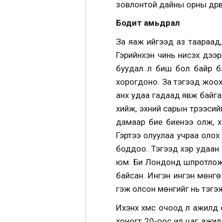
зовлонтой дайны орны дүрв
Бодит амьдрал
За яаж ийгээд аз таараад,
Гэрийнхэн чинь нисэх дээ
буудал л биш бол байр бэ
хорогдоно. За тэгээд жоох
анх удаа гадаад явж байга
хийж, эхний сарын түрээсий
дамаар бие биенээ олж, х
Гэртээ олуулаа учраа олох 
боддоо. Тэгээд хэр удаан
юм. Би Лондонд шпротлож а
байсан. Ингэн ингэн мөнгө
гэж олсон мөнгийг нь тэгэ
Ихэнх хүмүүс очоод л ажил
хоногт 20-оос илүү цаг ажи