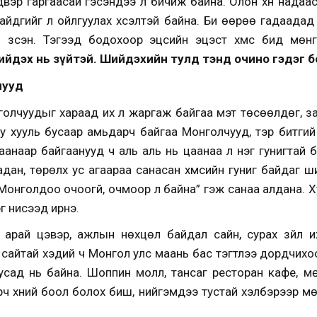
двэр гаргаасай гэсэндээ л бичиж байна. Олон хүн надаас 
дгийг л ойлгуулах хүсэлтэй байна. Би өөрөө гадаадад 
 үзсэн. Тэгээд бодохоор эцсийн эцэст хүмүүс бид мөн
ийдэх нь зүйтэй. Шийдэхийн тулд тэнд очино гэдэг
чууд
нголчуудыг хараад их л жаргаж байгаа мэт төсөөлдөг, за
 хууль бусаар амьдарч байгаа Монголчууд, тэр битгий 
аанаар байгаанууд ч аль аль нь цаанаа л нэг гунигтай б
 садан, төрөлх ус агаараа санасан хүмүүсийн гуниг байдаг 
л Монголдоо очоогүй, очмоор л байна” гэж санаа алдана. 
г нисээд ирнэ.
арай цэвэр, ажлын нөхцөл байдал сайн, сурах зүйл и
э сайтай хэдий ч Монгол улс маань бас тэгтлээ дордчихоо
бусад нь байна. Шоппин молл, тансаг ресторан кафе, мө
рч хүний боол болох биш, нийгэмдээ тустай хэлбэрээр м