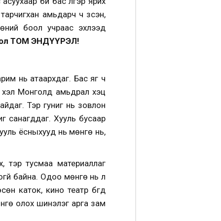
асуухаар би бас үлгэр ярих
тарчигхан амьдарч ч үзсэн,
гөний боол учраас эхлээд
 бол ТОМ ЭНДҮҮРЭЛ!
рим нь атаархдаг. Бас яг ч
хэл Монголд амьдрал хэцүү
айдаг. Тэр гуниг нь зовлон
шиг санагддаг. Хууль бусаар
Хууль ёсныхууд нь мөнгө нь,
х, тэр тусмаа материаллаг
гүй байна. Одоо мөнгө нь л
сөн каток, кино театр бүгд
өнгө олох шинэлэг арга зам