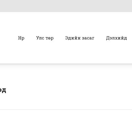
Нүүр
Улс төр
Эдийн засаг
Дэлхийд
эд