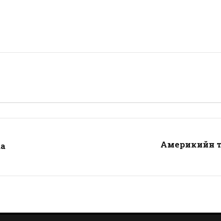
Америкийн т
аа