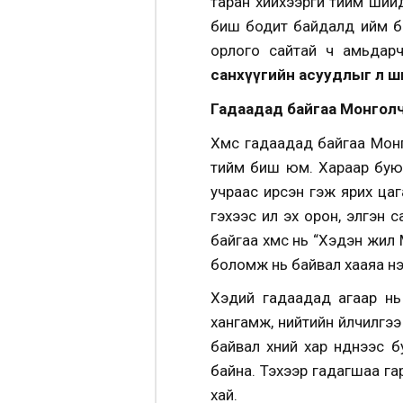
таран хийхээргүй тийм ший
биш бодит байдалд ийм бай
орлого сайтай ч амьдарч
санхүүгийн асуудлыг л ш
Гадаадад байгаа Монгол
Хүмүүс гадаадад байгаа Мо
тийм биш юм. Хараар буюу
учраас ирсэн гэж ярих цаг
гэхээс илүү эх орон, элгэн
байгаа хүмүүс нь “Хэдэн жи
боломж нь байвал хааяа нэ
Хэдий гадаадад агаар нь 
хангамж, нийтийн үйлчилгэ
байвал хүний хар нүднээс 
байна. Тэхээр гадагшаа га
хай.