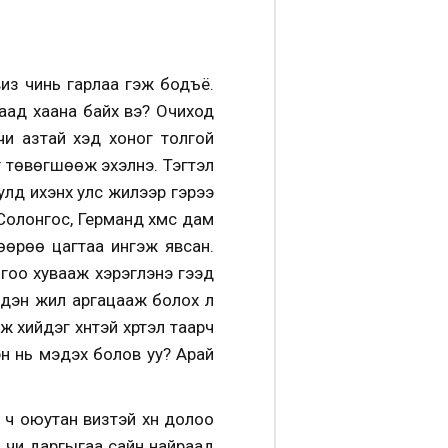
виз чинь гарлаа гэж бодъё.
аад хаана байх вэ? Очиход
чи азтай хэд хоног толгой
г төвөгшөөж эхэлнэ. Тэгтэл
улд ихэнх улс жилээр гэрээ
олонгос, Германд хүмүүс дам
өөрөө цагтаа ингэж явсан.
оогоо хувааж хэрэглэнэ гээд
эдэн жил аргацааж болох л
хийдэг хүнтэй хүртэл таарч
эн нь мэдэх болов уу? Арай
 ч оюутан визтэй хүн долоо
ан чи даргыгаа сайн найраад