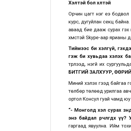
Хэлтэй бол хөлтэй
Орчин цагт нэг үеэ бодвол
курс, дугуйлан секц байна
аваад бие дааж сурах гэх 
хүмүүстэй Skype-аар ярианы 
Тиймээс би хэлгүй, гэхд
гэж би хувьдаа хэлэх ба
түрүүлээд, үнэгүй их сургу
БИТГИЙ ЗАЛХУУР, ӨӨРИ
Миний хэлэх гээд байгаа го
төлбөр төлөөд урилгаа ав
ортол Консул гуай чамд юу
“- Монголд хэл сурах зөн
энэ байдал өөрчлөгдөх ү
гаргаад явуулна. Ийм тохи