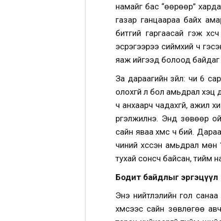
намайг бас “өөрөөр” харда
газар ганцаараа байх ама
битгий гаргаасай гэж хү
эсрэгээрээ сиймхий ч гэсэ
яаж ийгээд болоод байдаг
За дараагийн зүйл: чи 6 с
олохгүй л бол амьдрал хэцү
ч анхаарч чадахгүй, ажил 
үргэлжилнэ. Энд зөвөөр о
сайн яваа хүмүүс ч бий. Дар
чиний хүссэн амьдрал мөн ү
тухай сонсч байсан, тийм н
Бодит байдлыг эргэцүүл
Энэ нийтлэлийн гол санаа 
хүмүүсээс сайн зөвлөгөө а