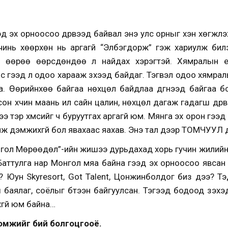
гээд эх орноосоо дүрвээд байвал энэ улс орныг хэн хөгжүү
н чинь хөөрхөн нь аргагүй “Элбэгдорж” гэж хариулж бил
өөрөө өөрсдөндөө л найдах хэрэгтэй. Хямралын үе
үүс гээд л одоо харааж зүхээд байдаг. Тэгвэл одоо хямра
на. Өөрийнхөө байгаа нөхцөл байдлаа дүгнээд байгаа 
сон хүчин маань илүү сайн цалин, нөхцөл дагаж гадагш дүрв
дээ тэр хүмүүсийг ч буруутгах аргагүй юм. Мянга эх орон г
ж дэмжихгүй бол явахаас яахав. Энэ тал дээр ТОМЧУУЛ д
нгол Мөрөөдөл”-ийн жишээ дурьдахад хорь гучин жилийн
Баттулга нар Монгол мяа байна гээд эх орноосоо явсан
? Юун Skyresort, Got Talent, Цонжинболдог биз дээ? Тэ
 баялаг, соёлыг бүтээн байгуулсан. Тэгээд бодоод үзэхэд 
хгүй юм байна…
омжийг бий болгоцгооё.