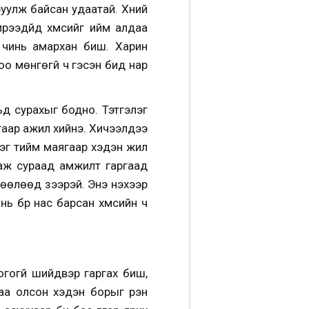
уулж байсан удаатай. Хүний
эдүйд хүмүүсийг ийм алдаа
 чинь амархан биш. Харин
о мөнгөгүй ч гэсэн бид нар
ьд сурахыг бодно. Тэтгэлэг
угаар ажил хийнэ. Хичээлдээ
нэг тийм маягаар хэдэн жил
лаж сураад амжилт гаргаад
сөөлөөд үзээрэй. Энэ үнэхээр
 бүр нас барсан хүмүүсийн ч
огогүй шийдвэр гаргах биш,
хаа олсон хэдэн борыг үрэн