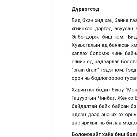
Дүрвэгсэд
Бид бүхэн хүнд хэцүү байна 
хүүгийнхээ дэргэд асууса
Элбэгдорж биш юм. Бид 
Хувьсгалын үед баяжсан хүм
хэлүүлэх боломж чинь бай
сүүлийн үед чадварлаг болов
“brain drain” гэдэг юм. Гэх
орон нь бодлогоороо тусал
Харин нэг бодит буюу “Мо
Гацууртын Чинбат, Женко 
байдалтай байх байсан бэ
үндсэн дээр энэ их эх орны
цас ярихыг нь би лав мэдэ
Боломжийг хайх биш бол