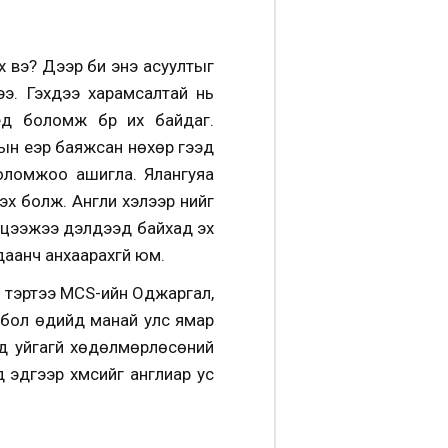
лэх вэ? Дээр би энэ асуултыг
ээ. Гэхдээ харамсалтай нь
д боломж бүр их байдаг.
лын үеэр баяжсан нөхөр гээд
боломжоо ашигла. Ялангуяа
эх болж. Англи хэлээр үүнийг
ээд цээжээ дэлдээд байхад эх
аанч анхаарахгүй юм.
 тэртээ MCS-ийн Оджаргал,
 бол өдийд манай улс ямар
д уйгагүй хөдөлмөрлөсөний
эдгээр хүмүүсийг англиар ус