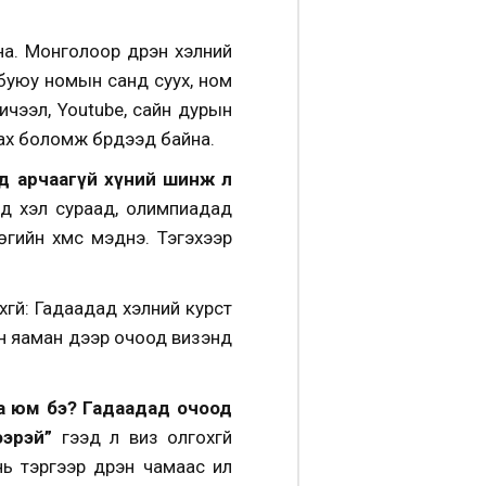
а. Монголоор дүүрэн хэлний
 буюу номын санд суух, ном
ичээл, Youtube, сайн дурын
урах боломж бүрдээд байна.
ад арчаагүй хүний шинж л
ад хэл сураад, олимпиадад
гийн хүмүүс мэднэ. Тэгэхээр
хгүй: Гадаадад хэлний курст
н яаман дээр очоод визэнд
гаа юм бэ? Гадаадад очоод
ээрэй”
гээд л виз олгохгүй
рүүгээр дүүрэн чамаас илүү