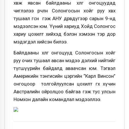
хөвж явсан байлдааны хөлөг онгоцуудад
чиглэлээ өөрчлөн Солонгосын хойг руу хөвөх
тушаал өгсөн гэж АНУ дөрөвдүгээр сарын 9-нд
мэдээлсэн юм. Үүний хариуд Хойд Солонгос
хариу цохилт хийхэд бэлэн хэмээн тэр дор
мэдэгдэл хийсэн билээ.
Байлдааны хөлөг онгоцууд Солонгосын хойг
руу очих тушаал авсан мэдээ дэлхий нийтийг
түгшүүрийн байдалд аваачсан юм. Тэгвэл
Америкийн тэнгисийн цэргийн “Карл Винсон”
онгоцоор толгойлуулсан цохилт өгөх хүчин
Австралийн ойролцоо байгаа гэж тус улсын
Номхон далайн командлал мэдээллээ.