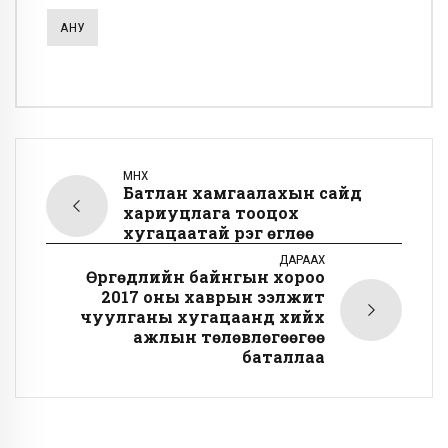
АНУ
ӨМНӨХ
Батлан хамгаалахын сайд
хариуцлага тооцох
хугацаатай үүрэг өглөө
ДАРААХ
Өргөдлийн байнгын хороо
2017 оны хаврын ээлжит
чуулганы хугацаанд хийх
ажлын төлөвлөгөөгөө
баталлаа