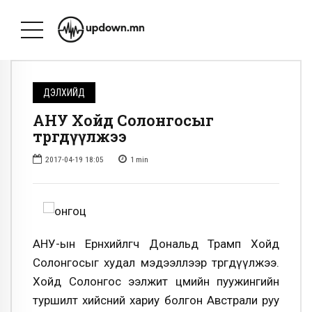
ДЭЛХИЙД
АНУ Хойд Солонгосыг
төөрөгдүүлжээ
2017-04-19 18:05
1
min
АНУ-ын Ерөнхийлөгч Дональд Трамп Хойд
Солонгосыг худал мэдээллээр төөрөгдүүлжээ.
Хойд Солонгос ээлжит цөмийн пуужингийн
туршилт хийсний хариу болгон Австрали руу