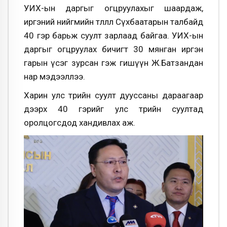
УИХ-ын даргыг огцруулахыг шаардаж,
иргэний нийгмийн төлөөлөл Сүхбаатарын талбайд
40 гэр барьж суулт зарлаад байгаа. УИХ-ын
даргыг огцруулах бичигт 30 мянган иргэн
гарын үсэг зурсан гэж гишүүн Ж.Батзандан
нар мэдээллээ.
Харин улс төрийн суулт дууссаны дараагаар
дээрх 40 гэрийг улс төрийн суултад
оролцогсдод хандивлах аж.