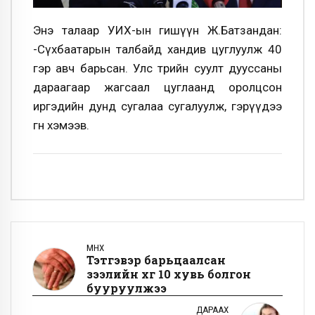
Энэ талаар УИХ-ын гишүүн Ж.Батзандан:
-Сүхбаатарын талбайд хандив цуглуулж 40
гэр авч барьсан. Улс төрийн суулт дууссаны
дараагаар жагсаал цуглаанд оролцсон
иргэдийн дунд сугалаа сугалуулж, гэрүүдээ
өгнө хэмээв.
ӨМНӨХ
Тэтгэвэр барьцаалсан
зээлийн хүүг 10 хувь болгон
бууруулжээ
ДАРААХ