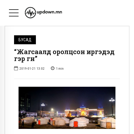
БУСАД
“Жагсаалд оролцсон иргэдэд
гэр өгнө”
2019-01-21 13:02
1
min