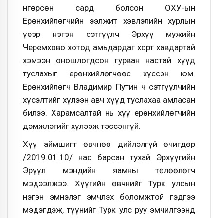
Өнгөрсөн сард болсон ОХУ-ын
Ерөнхийлөгчийн ээлжит хэвлэлийн хурлын
үеэр нэгэн сэтгүүлч Эрхүү мужийн
Черемхово хотод амьдардаг хорт хавдартай
хэмээн оношлогдсон гурван настай хүүд
туслахыг ерөнхийлөгчөөс хүссэн юм.
Ерөнхийлөгч Владимир Путин ч сэтгүүлчийн
хүсэлтийг хүлээн авч хүүд туслахаа амласан
билээ. Харамсалтай нь хүү ерөнхийлөгчийн
дэмжлэгийг хүлээж тэссэнгүй.
Хүү аймшигт өвчнөө дийлэлгүй өчигдөр
/2019.01.10/ нас барсан тухай Эрхүүгийн
Эрүүл мэндийн яамны төлөөлөгч
мэдээлжээ. Хүүгийн өвчнийг Турк улсын
нэгэн эмнэлэг эмчлэх боломжтой гэдгээ
мэдэгдэж, түүнийг Турк улс руу эмчилгээнд