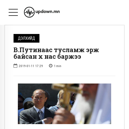
ДЭЛХИЙД
В.Путинаас тусламж эрж
байсан хүү нас баржээ
2019-01-11 17:29
1
min