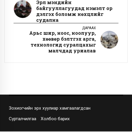
Эрүүл мэндийн
байгууллагуудад нэмэлт ор
дэлгэх боломж нөхцлийг
судална
ДАРААХ
Арьс шир, ноос, ноолуур,
хөөвөр бэлтгэх арга,
технологид суралцахыг
малчдад уриалав
Зохиогчийн эрх хуулиар хамгаалагдсан
Сурталчилгаа
Холбоо барих