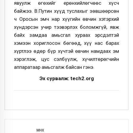
явуулж өгөхийг ерөнхийлөгчөөс хүсч
байжээ. В.Путин хүүд туслахыг зөвшөөрсөн
ч Оросын эмч нар хүүгийн өвчин хэтэрхий
хүндэрсэн учир тээвэрлэх боломжгүй, явж
байх замдаа амьсгал хураах эрсдэлтэй
хэмээн хориглосон бөгөөд, хүү нас барах
хүртлээ өдөр бүр хүчтэй өвчин намдаах эм
хэрэглэж, цус сэлбүүлж, хүчилтөрөгчийн
аппаратаар амьсгалж байсан гэнэ.
Эх сурвалж: tech2.org
ӨМНӨХ