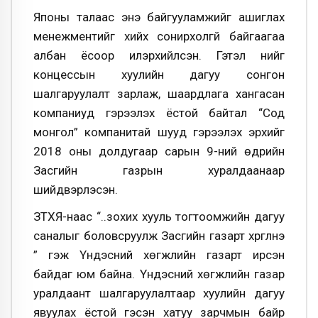
Японы талаас энэ байгууламжийг ашиглах
менежментийг хийх сонирхолгүй байгаагаа
албан ёсоор илэрхийлсэн. Гэтэл үүнийг
концессын хуулийн дагуу сонгон
шалгаруулалт зарлаж, шаардлага хангасан
компаниуд гэрээлэх ёстой байтал “Сод
монгол” компанитай шууд гэрээлэх эрхийг
2018 оны долдугаар сарын 9-ний өдрийн
Засгийн газрын хуралдаанаар
шийдвэрлэсэн.
ЗТХЯ-наас “..зохих хууль тогтоомжийн дагуу
саналыг боловсруулж Засгийн газарт хүргүүлнэ
үү” гэж Үндэсний хөгжлийн газарт ирсэн
байдаг юм байна. Үндэсний хөгжлийн газар
уралдаант шалгаруулалтаар хуулийн дагуу
явуулах ёстой гэсэн хатуу зарчмын байр