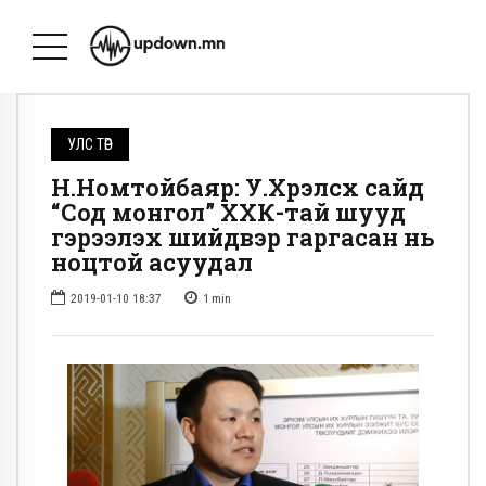
УЛС ТӨР
Н.Номтойбаяр: У.Хүрэлсүх сайд
“Сод монгол” ХХК-тай шууд
гэрээлэх шийдвэр гаргасан нь
ноцтой асуудал
2019-01-10 18:37
1
min