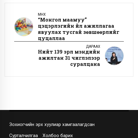
ӨМНӨХ
“Монгол маамуу”
цэцэрлэгийн үйл ажиллагаа
явуулах тусгай зөвшөөрлийг
цуцаллаа
ДАРААХ
Нийт 139 эрүүл мэндийн
ажилтан 31 чиглэлээр
суралцана
Зохиогчийн эрх хуулиар хамгаалагдсан
Сурталчилгаа
Холбоо барих