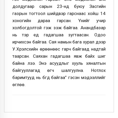
долдугаар сарын 23-нд буюу Засгийн
газрын тогтоол шийдвэр гарснаас хойш 14
хоногийн дараа гарсан. Үүнийг учир
холбогдолтой гэж үзэж байгаа. Анандбазар
нь тэр үед гадагшаа зугтаасан. Одоо
ирчихсэн байгаа. Сая намын бага хурал дээр
У.Хүрэлсүхийн өрөөнөөс гарч байгаад надтай
таарсан. Саяхан гадагшаа явж байх шиг
байна лээ. Энэ асуудлыг хууль хяналтын
байгууллагад өгч шалгуулна. Нотлох
баримтууд нь бүгд байгаа” гэсэн мэдээллийг
өглөө.