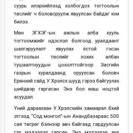
суурь илэрхийлээд холбогдох тогтоолын
төслийг ч боловсруулж явуулсан байдаг юм
билээ.
Мөн ЗГХЭГ-ын ажлын алба хууль
тогтоомжийг үндэслэл болгоод уралдаант
шалгаруулалт явуулах ёстой гэсэн
тогтоолын төслийг зохих албан
тушаалтнуудын цохолттойгоор Засгийн
газрын хуралдаанд оруулсан боловч
Ерөнхий сайд У.Хүрэлсүх шууд гэрээ байгуулах
шийдвэр гаргасан. Энэ бол маш ноцтой
асуудал.
Үүний дараахаан У.Хүрэлсүхийн хамаарал бүхий
этгээд “Сод монгол”-ын Анандбазараас 500
сая төгрөг бэлнээр авч байгаад гардуулсан
гэх мэдээлэл гарсан. Энэ мэдээлэл анх