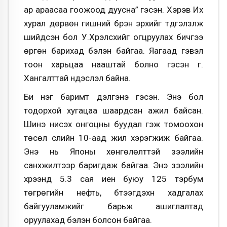
ар араасаа гоожоод дуусна” гэсэн. Хэрэв Их
хурал дөрвөн гишүүний бүрэн эрхийг түдгэлзүүлж
шийдсэн бол У.Хүрэлсүхийг огцруулах бичгээ
өргөн барихад бэлэн байгаа. Яагаад гэвэл
тоон харьцаа нааштай болно гэсэн үг.
Хангалттай үндэслэл байна.
Би нэг баримт дэлгэнэ гэсэн. Энэ бол
тодорхой хугацаа шаардсан ажил байсан.
Шинэ нисэх онгоцны буудал гэж томоохон
төсөл сүүлийн 10-аад жил хэрэгжиж байгаа.
Энэ нь Японы хөнгөлөлттэй зээлийн
санхүүжилтээр баригдаж байгаа. Энэ зээлийн
хүрээнд 5.3 сая иен буюу 125 тэрбум
төгрөгийн нефть, бүтээгдэхүүн хадгалах
байгууламжийг барьж ашиглалтад
оруулахад бэлэн болсон байгаа.