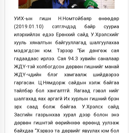
УИХ-ын гишүүн Н.Номтойбаяр өнөөдөр
(2019.01.10) сэтгүүлчдэд байр сууриа
илэрхийлэх үедээ Ерөнхий сайд У.Хүрэлсүхийг
хууль хяналтын байгууллагад шалгуулахаа
мэдэгдсэн юм. Тэрээр “Би дөнгөж сая
гадаадаас ирлээ. Сая 94.3 хувийн саналаар
ЖДҮ-тэй холбогдсон дөрвөн гишүүнийг манай
ЖДҮ-чдийн бүлэг хамгаалж шийдвэрээ
гаргасан. Ц.Нямдорж сайдын хэлж байгаа
тайлбар бол хангалтгүй. Яагаад гэвэл үүнийг
шалгахад яах аргагүй Их хурлын гишүүний бүрэн
эрх саад болж байгаа. У.Хүрэлсүх сайд
Засгийн газрынхаа хурал дээр болон энэ
дөрвөн гишүүнтэй өөрийнхөө өрөөнд уулзаж
байхдаа “Хэрвээ та дөрвийг явуулах юм бол