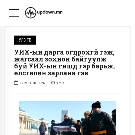
УЛС ТӨР
УИХ-ын дарга огцрохгүй гэж,
жагсаал зохион байгуулж
буй УИХ-ын гишүүд гэр барьж,
өлсгөлөн зарлана гэв
2019-01-10 15:26
1
min