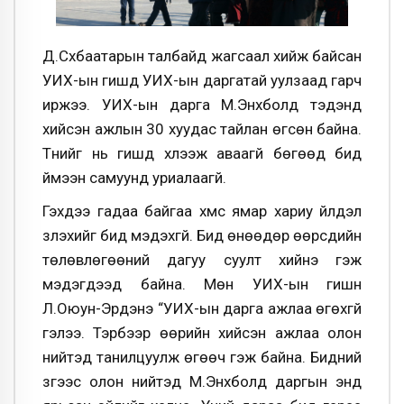
Д.Сүхбаатарын талбайд жагсаал хийж байсан
УИХ-ын гишүүд УИХ-ын даргатай уулзаад гарч
иржээ. УИХ-ын дарга М.Энхболд тэдэнд
хийсэн ажлын 30 хуудас тайлан өгсөн байна.
Түүнийг нь гишүүд хүлээж аваагүй бөгөөд бид
үймээн самуунд уриалаагүй.
Гэхдээ гадаа байгаа хүмүүс ямар хариу үйлдэл
үзүүлэхийг бид мэдэхгүй. Бид өнөөдөр өөрсдийн
төлөвлөгөөний дагуу суулт хийнэ гэж
мэдэгдээд байна. Мөн УИХ-ын гишүүн
Л.Оюун-Эрдэнэ “УИХ-ын дарга ажлаа өгөхгүй
гэлээ. Тэрбээр өөрийн хийсэн ажлаа олон
нийтэд танилцуулж өгөөч гэж байна. Бидний
зүгээс олон нийтэд М.Энхболд даргын энд