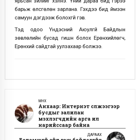
ярьсан зүйлийг хэлнэ. Үүний дараа бид гэрээ
барьж өлсгөлөн зарлана. Гэхдээ бид үймээн
самуун дэгдээж болохгүй гэв.
Тэд одоо Үндэсний Аюулгүй Байдлын
зөвлөлийн бусад гишүүн болох Ерөнхийлөгч,
Ерөнхий сайдтай уулзахаар болжээ.
ӨМНӨХ
Анхаар: Интернэт сүлжээгээр
бусдыг залилан
мэхлэгчдийн арга илүү
нарийссаар байна
ДАРААХ
Боломжгүй зүйл гэж байдаггүйг